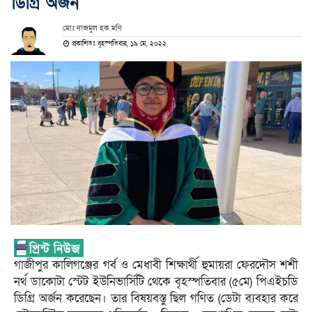
ডিগ্রি অর্জন
মোঃ নাজমুল হক মণি
প্রকাশিতঃ বৃহস্পতিবার, ১৯ মে, ২০২২
গাজীপুর কালিগঞ্জের গর্ব ও মেধাবী শিক্ষার্থী হুমায়রা ফেরদৌস শশী
নর্থ ডাকোটা স্টেট ইউনিভার্সিটি থেকে বৃহস্পতিবার (৫মে) পিএইচডি
ডিগ্রি অর্জন করেছেন। তার বিষয়বস্তু ছিল গণিত (ডেটা ব্যবহার করে