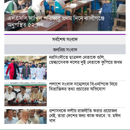
এসএসসি/দাখিল পরিক্ষার প্রথম দিনে কালীগঞ্জে
অনুপস্থিত ৫২ জন
সর্বশেষ সংবাদ
জনপ্রিয় সংবাদ
নরসিংদীতে ছাত্রদল নেতাকে গুলি,
স্বেচ্ছাসেবক দলের দুই নেতাকে কুপিয়ে জখম
পলাশে সংবাদ সম্মেলনে বিএনপিকে নিয়ে
বিভ্রান্তিকর তথ্য প্রচারের অভিযোগ
প্রশাসনকে দলীয় রাজনীতি করার প্রয়োজন
নেই, তারা দেশের জন্য কাজ করবে: ড. মঈন
খান