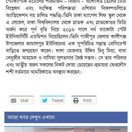
স্টোকাস্টিক মডেলের পরিমার্জন – বিজ্ঞান – অশোধিত তেলের ডেটা
বিশ্লেষণ এবং সংক্ষিপ্ত পরিপক্কতা এশিয়ান বিকল্পগুলিতে
অ্যাপ্লিকেশন সহ চালিত পদ্ধতি)।তিনি ঢাকা ম্যাপেল লিফ স্কুল থেকে
এ লেভেল, ঢাকা বিশ্ববিদ্যালয় থেকে স্নাতক এবং স্নাতকোত্তর ডিগ্রি
অর্জন করে পূর্ণ বৃত্তি নিয়ে ২০১৬ সালে নর্থ ডাকোটা স্টেট
ইউনিভার্সিটি এডমিশন নিয়েছিলেন।তিনি গাজীপুর জেলার কালীগঞ্জ
উপজেলার জামালপুর ইউনিয়নের এক সুপরিচিত সম্ভ্রান্ত প্রেসিডেন্ট
বাড়িতে জন্মগ্রহণ করেন। দাদা মেজবাহ উদ্দিন চিনু মিয়া, বাবা
বেনুজীর আহমেদ ও নাসিমা সুলতানার জৈষ্ঠ সন্তান। সে তার পরিবার
এবং আত্বীয় স্বজন সকলের নিকট দোয়া চেয়েছেন।হুমায়রা ফেরদৌস
শশী বর্তমানে আমরিকাতে অবস্থান করছেন।
Mail
Tweet
Print
আরো খবর দেখুন এখানে