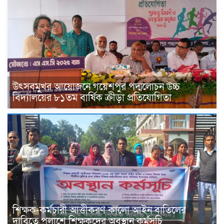
উৎসবমুখর আয়োজনে গয়েশপুর পদ্মলোচন উচ্চ
বিদ্যালয়ের ৮১তম বার্ষিক ক্রীড়া প্রতিযোগিতা
শিক্ষক-কর্মচারী আত্তীকরণ কালো আইন বাতিলের
দাবিতে পলাশে শিক্ষকদের অবস্থান কর্মসূচি