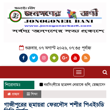
শুক্রবার, ০৭ অগাস্ট ২০২৬, ০৭:৩৫ পূর্বাহ্ন
Toggle
navigation
শিরোনামঃ
নরসিংদীতে ছাত্রদল নেতাকে গুলি, স্বেচ্ছাসেবক দ
প্রচ্ছদ
শিক্ষা
গাজীপুরের হুমায়রা ফেরদৌস শশীর পিএইচডি