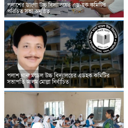
পলাশের ডাংগা উচ্চ বিদ্যালয়ের এড-হক কমিটির
পরিচিত সভা অনুষ্ঠিত
পলাশ থানা মডেল উচ্চ বিদ্যালয়ের এডহক কমিটির
সভাপতি আলম মোল্লা নির্বাচিত