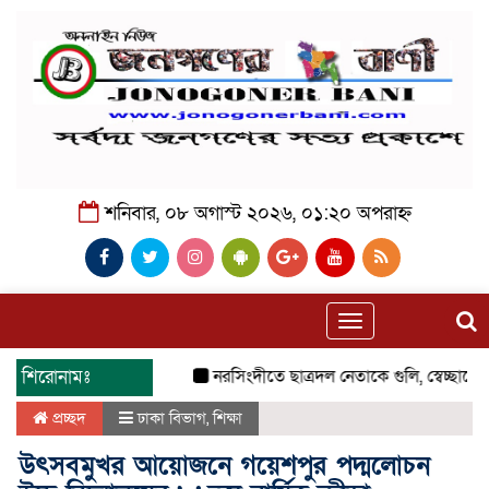
শনিবার, ০৮ অগাস্ট ২০২৬, ০১:২০ অপরাহ্ন
Toggle
navigation
শিরোনামঃ
নরসিংদীতে ছাত্রদল নেতাকে গুলি, স্বেচ্ছাসেবক 
প্রচ্ছদ
ঢাকা বিভাগ
,
শিক্ষা
উৎসবমুখর আয়োজনে গয়েশপুর পদ্মলোচন