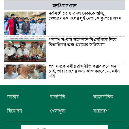
জনপ্রিয় সংবাদ
নরসিংদীতে ছাত্রদল নেতাকে গুলি,
স্বেচ্ছাসেবক দলের দুই নেতাকে কুপিয়ে জখম
পলাশে সংবাদ সম্মেলনে বিএনপিকে নিয়ে
বিভ্রান্তিকর তথ্য প্রচারের অভিযোগ
প্রশাসনকে দলীয় রাজনীতি করার প্রয়োজন
নেই, তারা দেশের জন্য কাজ করবে: ড. মঈন
খান
নিখোঁজের তিনদিন পর মাইক্রোবাস চালকের
জাতীয়
রাজনীতি
আন্তর্জাতিক
মরদেহ উদ্ধার
বিনোদন
খেলাধুলা
সারাদেশ
উৎসবমুখর আয়োজনে গয়েশপুর পদ্মলোচন
উচ্চ বিদ্যালয়ের ৮১তম বার্ষিক ক্রীড়া