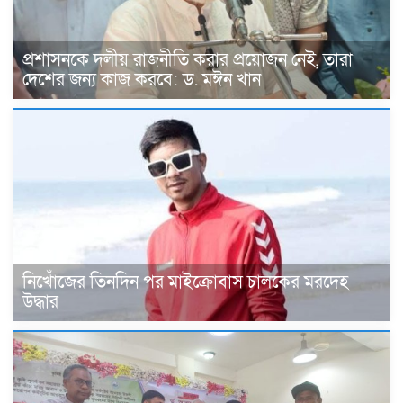
প্রশাসনকে দলীয় রাজনীতি করার প্রয়োজন নেই, তারা
দেশের জন্য কাজ করবে: ড. মঈন খান
নিখোঁজের তিনদিন পর মাইক্রোবাস চালকের মরদেহ
উদ্ধার