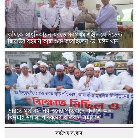
কৃষিকে আধুনিকায়ন করতে সর্বপ্রথম শহীদ প্রেসিডেন্ট
জিয়াউর রহমান কাজ শুরু করেছিলেন -ড. মঈন খান
ভারতে মুসলিম নির্যাতনের প্রতিবাদে পলাশে আল-
খিদমাহ্ উলামা পরিষদের প্রতিবাদ সমাবেশ
সর্বশেষ সংবাদ