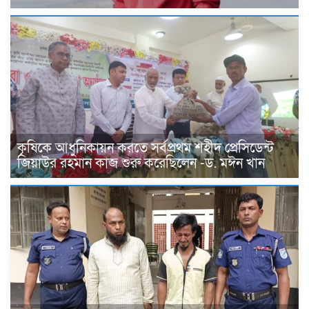
কৃষিকে আধুনিকায়ন করতে সর্বপ্রথম শহীদ প্রেসিডেন্ট
জিয়াউর রহমান কাজ শুরু করেছিলেন -ড. মঈন খান