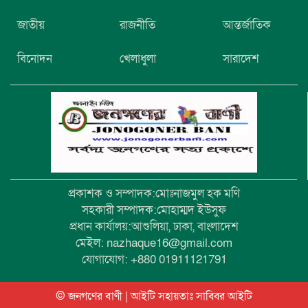
নিখোঁজের তিনদিন পর মাইক্রোবাস চালকের
জাতীয়
রাজনীতি
আন্তর্জাতিক
মরদেহ উদ্ধার
বিনোদন
খেলাধুলা
সারাদেশ
উৎসবমুখর আয়োজনে গয়েশপুর পদ্মলোচন
উচ্চ বিদ্যালয়ের ৮১তম বার্ষিক ক্রীড়া
প্রতিযোগিতা
প্রকাশক ও সম্পাদক:মোঃনাজমুল হক মণি
সহকারী সম্পাদক:মোহাম্মদ ইউসুফ
প্রধান কার্যালয়:আশুলিয়া, ঢাকা, বাংলাদেশ
মেইল: nazhaque16@gmail.com
যোগাযোগ: +880 01911121791
© জনগণের বাণী | আইটি সহায়তাঃ
সাব্বির আইটি