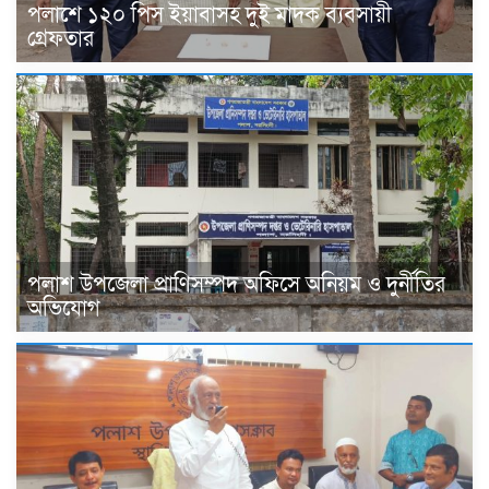
পলাশে ১২০ পিস ইয়াবাসহ দুই মাদক ব্যবসায়ী
গ্রেফতার
পলাশ উপজেলা প্রাণিসম্পদ অফিসে অনিয়ম ও দুর্নীতির
অভিযোগ