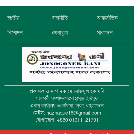
নিখোঁজের তিনদিন পর মাইক্রোবাস চালকের
জাতীয়
রাজনীতি
আন্তর্জাতিক
মরদেহ উদ্ধার
বিনোদন
খেলাধুলা
সারাদেশ
উৎসবমুখর আয়োজনে গয়েশপুর পদ্মলোচন
উচ্চ বিদ্যালয়ের ৮১তম বার্ষিক ক্রীড়া
প্রতিযোগিতা
প্রকাশক ও সম্পাদক:মোঃনাজমুল হক মণি
সহকারী সম্পাদক:মোহাম্মদ ইউসুফ
প্রধান কার্যালয়:আশুলিয়া, ঢাকা, বাংলাদেশ
মেইল: nazhaque16@gmail.com
যোগাযোগ: +880 01911121791