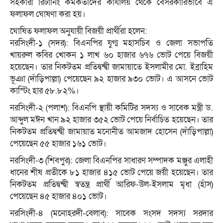
সহকারী রিটার্নিং কর্মকর্তাদের কার্যালয় থেকে বেসরকারিভাবে এ
ফলাফল ঘোষণা করা হয়।
​ঘোষিত ফলাফল অনুযায়ী বিজয়ী প্রার্থীরা হলেন:
​নরসিংদী-১ (সদর): বিএনপির যুগ্ম মহাসচিব ও জেলা সভাপতি
খায়রুল কবির খোকন ১ লাখ ৬০ হাজার ৬৭৬ ভোট পেয়ে বিজয়ী
হয়েছেন। তার নিকটতম প্রতিদ্বন্দ্বী জামায়াতে ইসলামীর মো. ইব্রাহিম
ভূঞা (দাঁড়িপাল্লা) পেয়েছেন ৯২ হাজার ৯৩০ ভোট। এ আসনে ভোট
কাস্টিং হার ৫৮.৮২%।
​নরসিংদী-২ (পলাশ): বিএনপি স্থায়ী কমিটির সদস্য ও সাবেক মন্ত্রী ড.
আব্দুল মঈন খান ৯২ হাজার ৩৫২ ভোট পেয়ে নির্বাচিত হয়েছেন। তার
নিকটতম প্রতিদ্বন্দ্বী জামায়াত মনোনীত আমজাদ হোসেন (দাঁড়িপাল্লা)
পেয়েছেন ৫৫ হাজার ১৬১ ভোট।
​নরসিংদী-৩ (শিবপুর): জেলা বিএনপির সাধারণ সম্পাদক মঞ্জুর এলাহী
ধানের শীষ প্রতীকে ৮১ হাজার ৪১৫ ভোট পেয়ে জয়ী হয়েছেন। তার
নিকটতম প্রতিদ্বন্দ্বী স্বতন্ত্র প্রার্থী আরিফ-উল-ইসলাম মৃধা (হাঁস)
পেয়েছেন ৪৫ হাজার ৪০১ ভোট।
​নরসিংদী-৪ (মনোহরদী-বেলাব): সাবেক সংসদ সদস্য সরদার