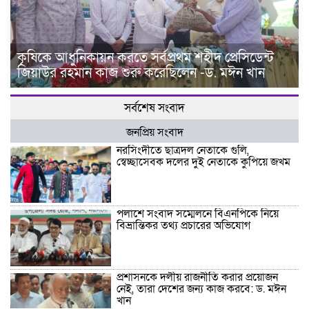
কৃষিকে আধুনিকায়ন করতে সর্বপ্রথম শহীদ প্রেসিডেন্ট
জিয়াউর রহমান কাজ শুরু করেছিলেন -ড. মঈন খান
সর্বশেষ সংবাদ
জনপ্রিয় সংবাদ
নরসিংদীতে ছাত্রদল নেতাকে গুলি,
স্বেচ্ছাসেবক দলের দুই নেতাকে কুপিয়ে জখম
পলাশে সংবাদ সম্মেলনে বিএনপিকে নিয়ে
বিভ্রান্তিকর তথ্য প্রচারের অভিযোগ
প্রশাসনকে দলীয় রাজনীতি করার প্রয়োজন
নেই, তারা দেশের জন্য কাজ করবে: ড. মঈন
খান