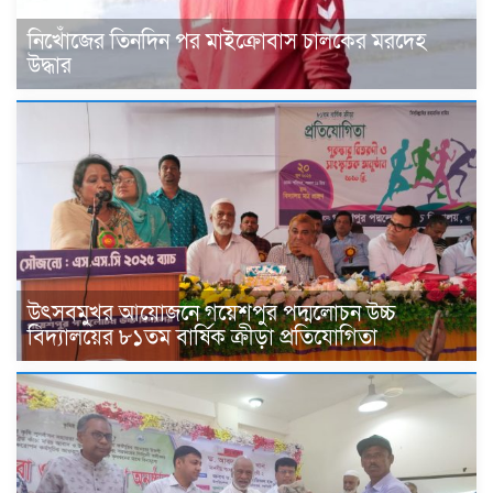
নিখোঁজের তিনদিন পর মাইক্রোবাস চালকের মরদেহ
উদ্ধার
উৎসবমুখর আয়োজনে গয়েশপুর পদ্মলোচন উচ্চ
বিদ্যালয়ের ৮১তম বার্ষিক ক্রীড়া প্রতিযোগিতা