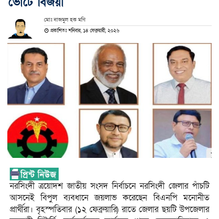
ভোটে বিজয়ী
মোঃ নাজমুল হক মণি
প্রকাশিতঃ শনিবার, ১৪ ফেব্রুয়ারী, ২০২৬
নরসিংদী ত্রয়োদশ জাতীয় সংসদ নির্বাচনে নরসিংদী জেলার পাঁচটি
আসনেই বিপুল ব্যবধানে জয়লাভ করেছেন বিএনপি মনোনীত
প্রার্থীরা। বৃহস্পতিবার (১২ ফেব্রুয়ারি) রাতে জেলার ছয়টি উপজেলার