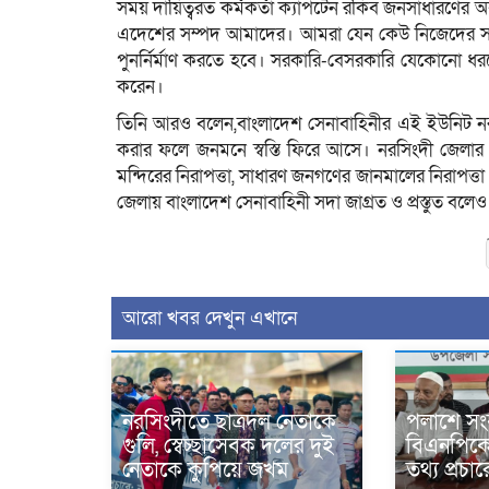
সময় দায়িত্বরত কর্মকর্তা ক্যাপটেন রকিব জনসাধারণ
এদেশের সম্পদ আমাদের। আমরা যেন কেউ নিজেদের সম্
পুনর্নির্মাণ করতে হবে। সরকারি-বেসরকারি যেকোনো ধ
করেন।
তিনি আরও বলেন,বাংলাদেশ সেনাবাহিনীর এই ইউনিট নরসি
করার ফলে জনমনে স্বস্তি ফিরে আসে। নরসিংদী জেলার গুরুত
মন্দিরের নিরাপত্তা, সাধারণ জনগণের জানমালের নিরাপত্
জেলায় বাংলাদেশ সেনাবাহিনী সদা জাগ্রত ও প্রস্তুত বলেও
আরো খবর দেখুন এখানে
নরসিংদীতে ছাত্রদল নেতাকে
পলাশে সং
গুলি, স্বেচ্ছাসেবক দলের দুই
বিএনপিকে ন
নেতাকে কুপিয়ে জখম
তথ্য প্রচ