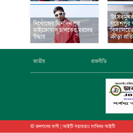
উৎসবমুখ
নিখোঁজের তিনদিন পর
গয়েশপুর প
মাইক্রোবাস চালকের মরদেহ
বিদ্যালয়ে
উদ্ধার
ক্রীড়া প্র
জাতীয়
রাজনীতি
© জনগণের বাণী | আইটি সহায়তাঃ
সাব্বির আইটি