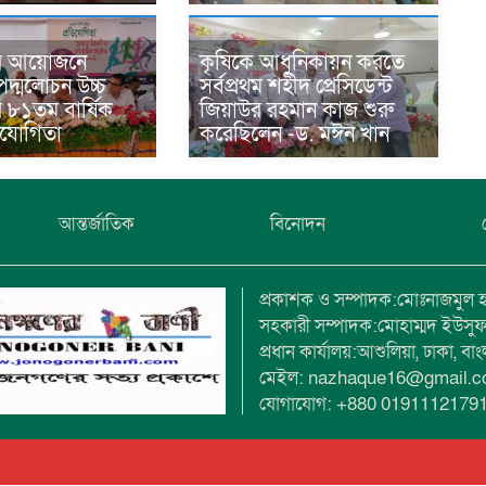
র আয়োজনে
কৃষিকে আধুনিকায়ন করতে
দ্মলোচন উচ্চ
সর্বপ্রথম শহীদ প্রেসিডেন্ট
র ৮১তম বার্ষিক
জিয়াউর রহমান কাজ শুরু
তিযোগিতা
করেছিলেন -ড. মঈন খান
আন্তর্জাতিক
বিনোদন
প্রকাশক ও সম্পাদক:মোঃনাজমুল 
সহকারী সম্পাদক:মোহাম্মদ ইউসু
প্রধান কার্যালয়:আশুলিয়া, ঢাকা, বা
মেইল: nazhaque16@gmail.
যোগাযোগ: +880 0191112179