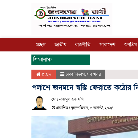
প্রচ্ছদ
জাতীয়
রাজনীতি
সারাদেশ
জনপ্রিয়
শিরোনামঃ
প্রচ্ছদ
ঢাকা বিভাগ
,
সব খবর
পলাশে জনমনে স্বস্তি ফেরাতে কঠোর নি
মোঃ নাজমুল হক মণি
প্রকাশিতঃ বৃহস্পতিবার, ৮ আগস্ট, ২০২৪