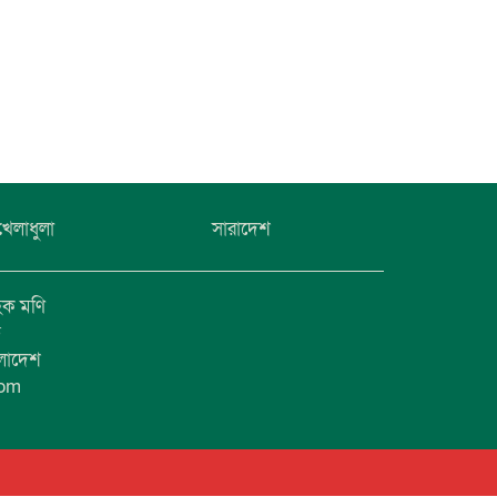
খেলাধুলা
সারাদেশ
হক মণি
ফ
ংলাদেশ
com
1