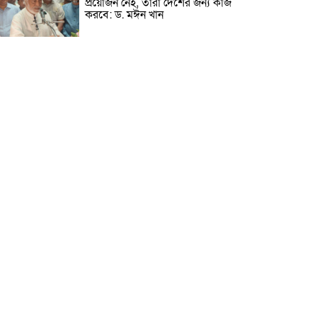
প্রয়োজন নেই, তারা দেশের জন্য কাজ
করবে: ড. মঈন খান
নিখোঁজের তিনদিন পর মাইক্রোবাস
চালকের মরদেহ উদ্ধার
উৎসবমুখর আয়োজনে গয়েশপুর
পদ্মলোচন উচ্চ বিদ্যালয়ের ৮১তম
বার্ষিক ক্রীড়া প্রতিযোগিতা