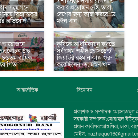
প্রশাসনকে দলীয় রাজনীতি
বাদ সম্মেলনে
করার প্রয়োজন নেই, তারা
িয়ে বিভ্রান্তিকর
দেশের জন্য কাজ করবে: ড.
ারের অভিযোগ
মঈন খান
র আয়োজনে
কৃষিকে আধুনিকায়ন করতে
দ্মলোচন উচ্চ
সর্বপ্রথম শহীদ প্রেসিডেন্ট
র ৮১তম বার্ষিক
জিয়াউর রহমান কাজ শুরু
তিযোগিতা
করেছিলেন -ড. মঈন খান
আন্তর্জাতিক
বিনোদন
প্রকাশক ও সম্পাদক:মোঃনাজমুল 
সহকারী সম্পাদক:মোহাম্মদ ইউসু
প্রধান কার্যালয়:আশুলিয়া, ঢাকা, বা
মেইল: nazhaque16@gmail.