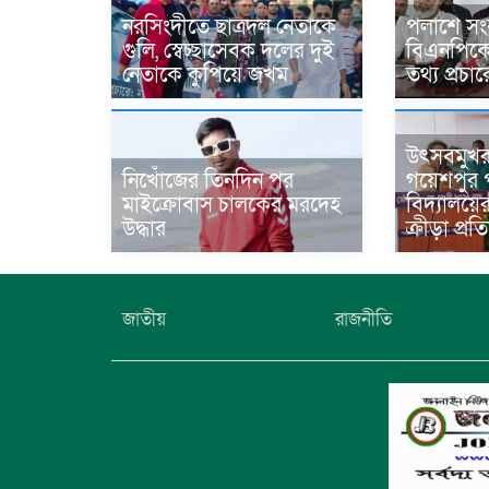
নরসিংদীতে ছাত্রদল নেতাকে
পলাশে সং
গুলি, স্বেচ্ছাসেবক দলের দুই
বিএনপিকে ন
নেতাকে কুপিয়ে জখম
তথ্য প্রচ
উৎসবমুখ
নিখোঁজের তিনদিন পর
গয়েশপুর প
মাইক্রোবাস চালকের মরদেহ
বিদ্যালয়ে
উদ্ধার
ক্রীড়া প্র
জাতীয়
রাজনীতি