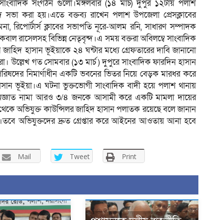
 সাংবাদিক সংগঠন গুলো।মঙ্গলবার (১৪ মার্চ) দুপুর ১২টায় পলাশ
দ সভা করা হয়।এতে বক্তব্য রাখেন পলাশ উপজেলা প্রেসক্লাবের
 রিপোর্টার্স ক্লাবের সভাপতি নূরে-আলম রনি, সাধারণ সম্পাদক
 রাসেলসহ বিভিন্ন নেতৃবৃন্দ।এ সময় বক্তরা অবিলম্বে সাংবাদিক
 জাহিদ হাসান ভূইয়াকে ২৪ ঘন্টার মধ্যে গ্রেফতারের দাবি জানানো
া। উল্লেখ গত সোমবার (১৩ মার্চ ) দুপুরে সাংবাদিক ফারদিন হাসান
া পরিষদের নিমার্ণাধীন একটি ভবনের ভিতর নিয়ে বেড়ক মারধর করে
সান ভূইয়া।এ ঘটনা ভুক্তভোগী সাংবাদিক বাদী হয়ে পলাশ থানায়
 অজ্ঞাত নামা আরও ৩/৪ জনকে আসামী করে একটি মামলা দায়ের
েকে অভিযুক্ত কাউন্সিলর জাহিদ হাসান পলাতক রয়েছে বলে জানান
য়াছ।তবে অভিযুক্তদের দ্রুত গ্রেপ্তার করে আইনের আওতায় আনা হবে
Mail
Tweet
Print