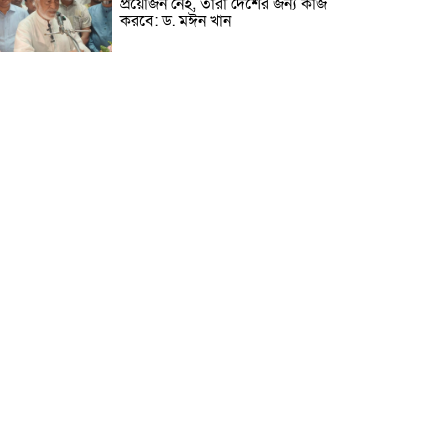
প্রয়োজন নেই, তারা দেশের জন্য কাজ
করবে: ড. মঈন খান
নিখোঁজের তিনদিন পর মাইক্রোবাস
চালকের মরদেহ উদ্ধার
উৎসবমুখর আয়োজনে গয়েশপুর
পদ্মলোচন উচ্চ বিদ্যালয়ের ৮১তম
বার্ষিক ক্রীড়া প্রতিযোগিতা