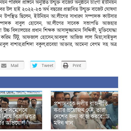
রিষদ প্রাঙ্গনে অনুষ্ঠিত উন্মুক্ত বাজেট অনুষ্ঠানে ডাংগা ইউনিয়ন
 উল হাই ২০২২-২৩ অর্থ বছরের প্রস্তাবিত উন্মুক্ত বাজেট ঘোষণা
নে উপস্থিত ছিলেন, ইউনিয়ন আ.লীগের সাধারণ সম্পাদক কাউসার
 সম্পাদক বাবুল হোসেন, আ.লীগের সাবেক সভাপতি আজহার
 বিদ্যালয়ের প্রধান শিক্ষক আসাদুজ্জামান সিদ্দিকী, মুক্তিযোদ্ধা
 করিম টিটু, আফজাল হোসেন,আবদুল আজিজ লাল মিয়া,সাইফুল
বুল বাশার,রাশিদা বকুল,রাবেয়া আক্তার, আমেনা বেগম সহ অত্র
Mail
Tweet
Print
প্রশাসনকে দলীয় রাজনীতি
বাদ সম্মেলনে
করার প্রয়োজন নেই, তারা
িয়ে বিভ্রান্তিকর
দেশের জন্য কাজ করবে: ড.
ারের অভিযোগ
মঈন খান