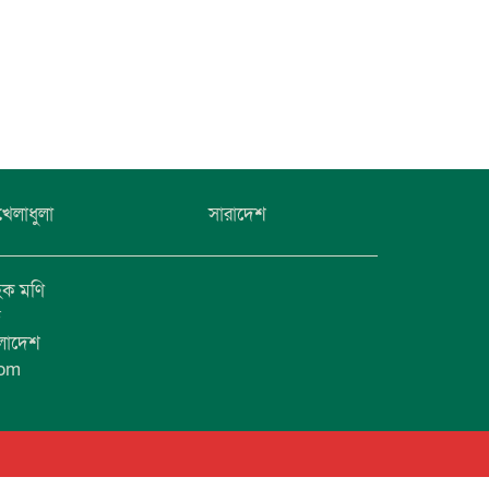
খেলাধুলা
সারাদেশ
হক মণি
ফ
ংলাদেশ
com
1