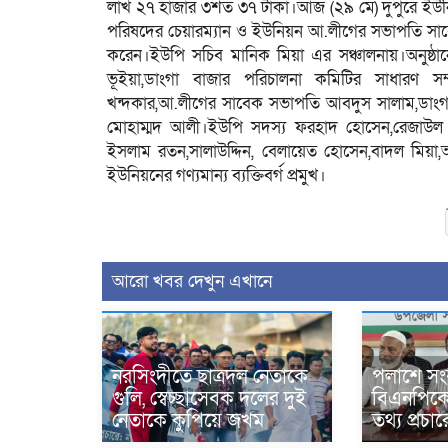
লাখ ২৭ হাজার ৩শত ৩৭ টাকা।আজ (২৯ মে) দুপুরে ইউনিয়ন প
পরিষদের চেয়ারম্যান ও ইউনিয়ন আ.লীগের সভাপতি সাবের
করেন।ইউপি সচিব মানিক মিয়া এর সঞ্চালনায়।অনুষ্ঠা
ভূইয়া,ডাংগা বাজার পরিচালনা কমিটির সাধারণ
খন্দকার,আ.লীগের সাবেক সভাপতি আবদুস সালাম,ডাংগা উচ্চ
মোহাম্মদ আলী।ইউপি সদস্য ফরহাদ হোসেন,রেজাউল
ইসলাম রতন,সালাউদ্দিন, বেলায়েত হোসেন,বাদল মিয়া,আ
ইউনিয়নের গণ্যমান্য ব্যক্তিবর্গ প্রমুখ।
আরো খবর দেখুন এখানে
নরসিংদীতে ছাত্রদল নেতাকে
পলাশে সং
গুলি, স্বেচ্ছাসেবক দলের দুই
বিএনপিকে ন
নেতাকে কুপিয়ে জখম
তথ্য প্রচ