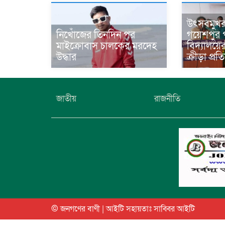
উৎসবমুখ
নিখোঁজের তিনদিন পর
গয়েশপুর প
মাইক্রোবাস চালকের মরদেহ
বিদ্যালয়ে
উদ্ধার
ক্রীড়া প্র
জাতীয়
রাজনীতি
© জনগণের বাণী | আইটি সহায়তাঃ
সাব্বির আইটি