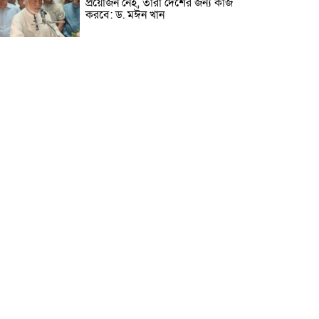
প্রয়োজন নেই, তারা দেশের জন্য কাজ
করবে: ড. মঈন খান
নিখোঁজের তিনদিন পর মাইক্রোবাস
চালকের মরদেহ উদ্ধার
উৎসবমুখর আয়োজনে গয়েশপুর
পদ্মলোচন উচ্চ বিদ্যালয়ের ৮১তম
বার্ষিক ক্রীড়া প্রতিযোগিতা