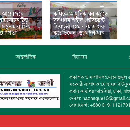
র আয়োজনে
কৃষিকে আধুনিকায়ন করতে
দ্মলোচন উচ্চ
সর্বপ্রথম শহীদ প্রেসিডেন্ট
র ৮১তম বার্ষিক
জিয়াউর রহমান কাজ শুরু
তিযোগিতা
করেছিলেন -ড. মঈন খান
আন্তর্জাতিক
বিনোদন
প্রকাশক ও সম্পাদক:মোঃনাজমুল 
সহকারী সম্পাদক:মোহাম্মদ ইউসু
প্রধান কার্যালয়:আশুলিয়া, ঢাকা, বা
মেইল: nazhaque16@gmail.
যোগাযোগ: +880 0191112179