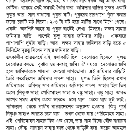
বাগান। জমিদার বাড়ি সহ এই বাগানের চারিদিকটা উঁচু প্রাচীর দ্বারা
বেষ্টিত। রয়েছে সেই সময়ই তৈরি করা জমিদার বাড়ির সুন্দর একটি
পুকুর আর সান বাধানো পুকুর ঘাট। পুকুরের চারপাশে পূঁজা করার
জন্যে চারটি মঠ ছিলো। ২-৩ টা নষ্ট হয়ে মাটির সাথে মিশে গেছে।
একটা অবশিষ্ট আছে যা পুকুর ঘাটেই দেখা মিলবে। লক্ষন সাহার
জমিদার বাড়ি পাশেই কুন্ডু সাহার জমিদার বাড়ি। একবারে
পাশাপাশি দুইটা বাড়ি। আর লক্ষণ সাহার জমিদার বাড়ি হতে ৫
মিনিটের দুরত্ব সিধেন সাহার জমিদার বাড়ি।
তৎকালীন ভারতবর্ষে এই এলাকাটি ছিল দেবোত্তর হিসেবে। মূলত
দেবোত্তর বলতে বুঝায় ওয়াকফাহ্ জমি। ঐ সময়ে দেবোত্তর জমি
হলে জামিদারকে খাজনা দেওয়া লাগতোনা। এই জমিদার বাড়িটি
তৈরি করেছিলেন জমিদার লক্ষণ সাহা। মূলত তিনি ছিলেন প্রধান
জমিদারের অধিনস্থ সাব-জমিদার। জমিদার লক্ষণ সাহার ছিল তিন
ছেলে (নিকুঞ্জ সাহা, পেরিমোহন সাহা ও বঙ্কু সাহা)। বঙ্কু সাহা ভারত
ভাগের সময় এখান থেকে ভারতে চলে যান। থেকে যায় দুই ভাই।
পাকিস্থান থেকে স্বাধীন বাংলাদেশের অভ্যুদয় হওয়ার কিছু পূর্বে
নিকুঞ্জ সাহাও ভারতে চলে যায়। তখন থেকে যায় পেরিমোহন সাহা।
এই পেরিমোহন সাহার ছিল এক ছেলে, তার নাম ছিলো বৌদ্ধ নারায়ন
সাহা। বৌদ্ধ নারায়ন সাহার কাছ থেকে বাড়িটি ক্রয় করেন আহম্মদ