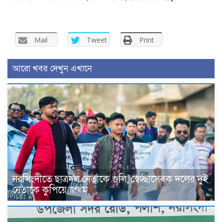
Mail
Tweet
Print
আরো খবর দেখুন এখানে
নরসিংদীতে ছাত্রদল নেতাকে গুলি, স্বেচ্ছাসেবক দলের দুই
নেতাকে কুপিয়ে জখম