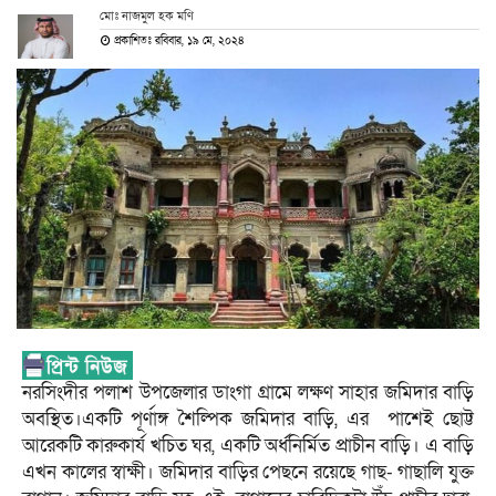
মোঃ নাজমুল হক মণি
প্রকাশিতঃ রবিবার, ১৯ মে, ২০২৪
নরসিংদীর পলাশ উপজেলার ডাংগা গ্রামে লক্ষণ সাহার জমিদার বাড়ি
অবস্থিত।একটি পূর্ণাঙ্গ শৈল্পিক জমিদার বাড়ি, এর পাশেই ছোট্ট
আরেকটি কারুকার্য খচিত ঘর, একটি অর্ধনির্মিত প্রাচীন বাড়ি। এ বাড়ি
এখন কালের স্বাক্ষী। জমিদার বাড়ির পেছনে রয়েছে গাছ- গাছালি যুক্ত