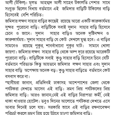
আলী (উকিল)। মূলত আহম্মদ আলী সাহেব উকালতি পেশার সাথে
সংযুক্ত ছিলেন বিধায় বর্তমানে এই জমিদার বাড়িটি উকিলের বাড়ি
হিসেবেই বেশি পরিচিত।
জমিদার লক্ষণ সাহার বাড়ির কাছেই রয়েছে আরো একটি কারুকার্যময়
সুন্দর পুরোনো বাড়ি। বাড়িটিকে সবাই সুদান সাহার বাড়ি হিসেবে
চেনে ও জানে। সুদান সাহার বাড়িও অনেক দৃষ্টিনন্দন ও
কারুকার্যময়। সুদান সাহার বাড়ি যে কেউ দেখলে মুগ্ধ হবে। এ বাড়ির
সামনেও রয়েছে পুকুর, শানবাঁধানো পুকুর ঘাট। সামনে খোলা
জায়গা। জমিদার লক্ষণ সাহার বাড়ি থেকে অল্প দূরে রয়েছে আরেকটি
পুরোনো বাড়ি। বাড়িটিকে সবাই কুণ্ডু সাহার বাড়ি হিসেবে চিনে যেটি
বর্তমানে পরিত্যক্ত কিন্তু আয়তনে জমিদার লক্ষণ সাহার এবং সুদান
সাহার বাড়ি অপেক্ষায় অনেক বড়। কুণ্ডু সাহার বাড়িতে বর্তমানে কেউ
বসবাস করে না।
স্হানীয়রা জানান, প্রতিদিনই ঢাকাসহ আশেপাশের জেলা থেকে
পর্যটকরা দেখতে আসেন এই বাড়ি। ভ্রমণ প্রিয় পর্যটকদের প্রিয়
জমিদার বাড়ি। আরও জানান,নেই এই বাড়ির নিরাপত্তা কর্মী, নেই
থাকা খাওয়ার হোটেল। তবুও দিনের আলোতে পর্যটকরা দেখতে এসে
আবার দিনেই চলে যায়। সরকারি ভাবে এই বাড়ির রক্ষণাবেক্ষণ
পরিচর্চা করলে ভ্রমণ প্রিয় হয়ে উঠবে ডাংগা জমিদার বাড়ি।