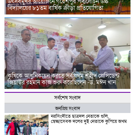
উৎসবমুখর আয়োজনে গয়েশপুর পদ্মলোচন উচ্চ
বিদ্যালয়ের ৮১তম বার্ষিক ক্রীড়া প্রতিযোগিতা
কৃষিকে আধুনিকায়ন করতে সর্বপ্রথম শহীদ প্রেসিডেন্ট
জিয়াউর রহমান কাজ শুরু করেছিলেন -ড. মঈন খান
সর্বশেষ সংবাদ
জনপ্রিয় সংবাদ
নরসিংদীতে ছাত্রদল নেতাকে গুলি,
স্বেচ্ছাসেবক দলের দুই নেতাকে কুপিয়ে জখম