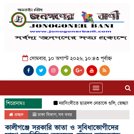
সোমবার, ১০ অগাস্ট ২০২৬, ১০:৪৩ পূর্বাহ্ন
Toggle
navigation
শিরোনামঃ
নরসিংদীতে ছাত্রদল নেতাকে গুলি, স্বেচ্ছাসেবক 
প্রচ্ছদ
ঢাকা বিভাগ
,
সব খবর
কালীগঞ্জে সরকারি ভাতা ও সুবিধাভোগীদের