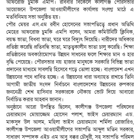
আফরোজ চুমকি এমপি। রবিবার বিকেলে কালীগঞ্জ পৌরসভার
আয়োজনে উপজেলা আওয়ামীলীগের কার্যালয় সংলগ্ন মাঠে এ
মতবিনিময় সভা অনুষ্ঠিত হয়।
পৌর মেয়র এস.এম রবীন হোসেনের সভাপতিত্বে প্রধান অতিথি
মেহের আফরোজ চুমকি এমপি বলেন, আমরা কমিউনিটি ক্লিনিক,
বয়স্ক ভাতা, বিধবা ভাতা, ঘরে ঘরে বিদ্যুৎ দিয়েছি। নারীদের অধিকার
প্রতিষ্ঠা করেছি প্রতিবন্ধি ভাতা, মাতৃত্বকালীন ভাতা চালু করেছি। শিক্ষা
প্রতিষ্ঠানের অবকাঠামোগত উন্নয়ন সাধনের ফলে শিক্ষার মান ও হার
বৃদ্ধি পেয়েছে। পৌরসভার নয় হাজার মানুষকে সরকারি বিভিন্ন ভাতা
প্রদানের মাধ্যমে সাবলম্বি হিসেবে গড়ে তোলা হচ্ছে। বাংলাদেশ এখন
উন্নয়নের পথে ধাবিত হচ্ছে। এ উন্নয়নের ধারা অব্যাহত রাখতে তিনি
আগামী জাতীয় সংসদ নির্বাচনে বাংলাদেশের উন্নয়নের রুপকার
জননেত্রী শেখ হাসিনার সরকারকে নৌকায় ভোট দিয়ে আবারো
নির্বাচিত করার আহ্বান জানান।
অনুষ্ঠানে আরো উপস্থিত ছিলেন, কালীগঞ্জ উপজেলা পরিষদের
চেয়ারম্যান মোয়াজ্জেম হোসেন পলাশ, ভাইস চেয়ারম্যান এড.
মাকসুদ উল আলম, মহিলা ভাইস চেয়ারম্যান শর্মিলা রোজারিও,
কালীগঞ্জ উপজেলা আওয়ামীলীগের সভাপতি আব্দুল মতিন সরকার,
সাধারণ সম্পাদক এইচ এম আবু বক্কর চৌধুরী, সহ সভাপতি পরিমল