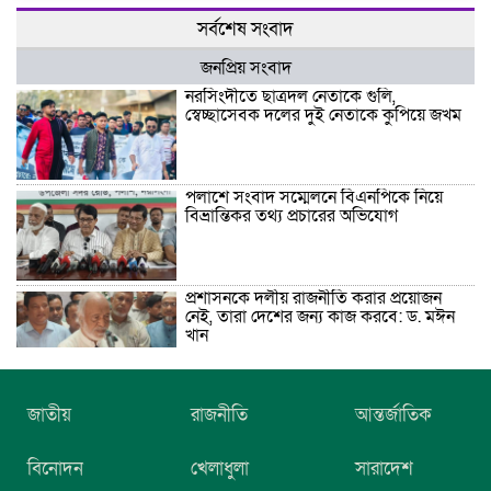
সর্বশেষ সংবাদ
জনপ্রিয় সংবাদ
নরসিংদীতে ছাত্রদল নেতাকে গুলি,
স্বেচ্ছাসেবক দলের দুই নেতাকে কুপিয়ে জখম
পলাশে সংবাদ সম্মেলনে বিএনপিকে নিয়ে
বিভ্রান্তিকর তথ্য প্রচারের অভিযোগ
প্রশাসনকে দলীয় রাজনীতি করার প্রয়োজন
নেই, তারা দেশের জন্য কাজ করবে: ড. মঈন
খান
নিখোঁজের তিনদিন পর মাইক্রোবাস চালকের
জাতীয়
রাজনীতি
আন্তর্জাতিক
মরদেহ উদ্ধার
বিনোদন
খেলাধুলা
সারাদেশ