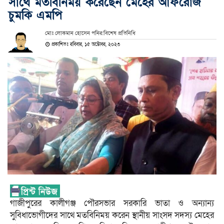
সাথে মতবিনিময় করেছেন মেহের আফরোজ
চুমকি এমপি
মোঃ লোকমান হোসেন পনির:বিশেষ প্রতিনিধি
প্রকাশিতঃ রবিবার, ১৫ অক্টোবর, ২০২৩
গাজীপুরের কালীগঞ্জ পৌরসভার সরকারি ভাতা ও অন্যান্য
সুবিধাভোগীদের সাথে মতবিনিময় করেন স্থানীয় সাংসদ সদস্য মেহের