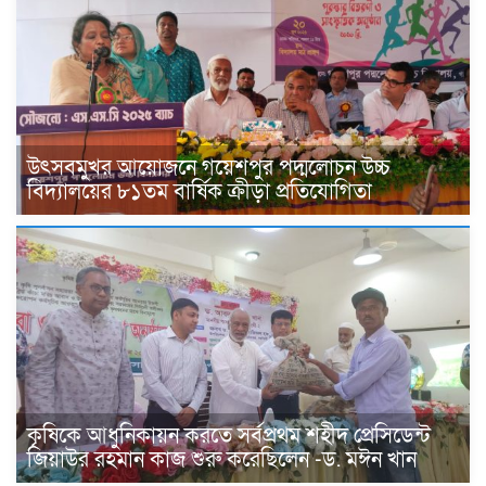
উৎসবমুখর আয়োজনে গয়েশপুর পদ্মলোচন উচ্চ
বিদ্যালয়ের ৮১তম বার্ষিক ক্রীড়া প্রতিযোগিতা
কৃষিকে আধুনিকায়ন করতে সর্বপ্রথম শহীদ প্রেসিডেন্ট
জিয়াউর রহমান কাজ শুরু করেছিলেন -ড. মঈন খান