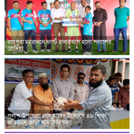
রায়পুরা ম্যারাথনে ফার্স্ট রানারআপ হলো পলাশের
রোদিয়া
পলাশ উপজেলা প্রেসক্লাবের উদ্যোগে ৪৯ শিক্ষা
প্রতিষ্ঠানে ক্রীড়া সামগ্রী বিতরণ