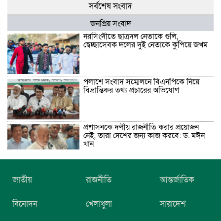
সর্বশেষ সংবাদ
জনপ্রিয় সংবাদ
নরসিংদীতে ছাত্রদল নেতাকে গুলি,
স্বেচ্ছাসেবক দলের দুই নেতাকে কুপিয়ে জখম
পলাশে সংবাদ সম্মেলনে বিএনপিকে নিয়ে
বিভ্রান্তিকর তথ্য প্রচারের অভিযোগ
প্রশাসনকে দলীয় রাজনীতি করার প্রয়োজন
নেই, তারা দেশের জন্য কাজ করবে: ড. মঈন
খান
নিখোঁজের তিনদিন পর মাইক্রোবাস চালকের
জাতীয়
রাজনীতি
আন্তর্জাতিক
মরদেহ উদ্ধার
বিনোদন
খেলাধুলা
সারাদেশ
উৎসবমুখর আয়োজনে গয়েশপুর পদ্মলোচন