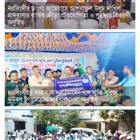
নরসিংদীর ডাংগা জামেয়ায়ে আশরাফুল উলুম দাখিল
মাদরাসার বার্ষিক ক্রীড়া প্রতিযোগিতা ও পুরস্কার বিতরণী
অনুষ্ঠিত
নরসিংদীতে মরহুম আব্দুল মোমেন খান স্মৃতি স্মরণে
ফুটবল টুর্ণামেন্টের ফাইনাল খেলা অনুষ্ঠিত