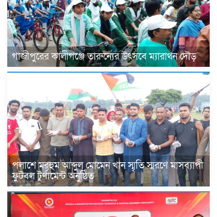
গাজীপুরের কালীগঞ্জে তারুন্যের উৎসবে ম্যারাথন দৌড়
পলাশে মরহুম আব্দুল মোমেন খান স্মৃতি স্মরণে মাসব্যাপী
ফুটবল টুর্ণামেন্ট অনুষ্ঠিত