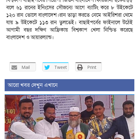
বিশ্বকাপ বাছাইপর্বের শিরোপা জিতল বাংলাদেশ।ফারজানা হকের ৫৫
বলে ৬১ রানের ইনিংসের সৌজন্যে আগে ব্যাটিং করে ৮ উইকেটে
১২০ রান তোলে বাংলাদেশ।রান তাড়া করতে নেমে আইরিশরা থেমে
যায় ৯ উইকেটে ১১৩ রান তুলতেই। বাছাইপর্বের ফাইনালে উঠেই
আগামী বছর দক্ষিণ আফ্রিকায় বিশ্বকাপ খেলা নিশ্চিত করেছে
বাংলাদেশ ও আয়ারল্যান্ড।
Mail
Tweet
Print
আরো খবর দেখুন এখানে