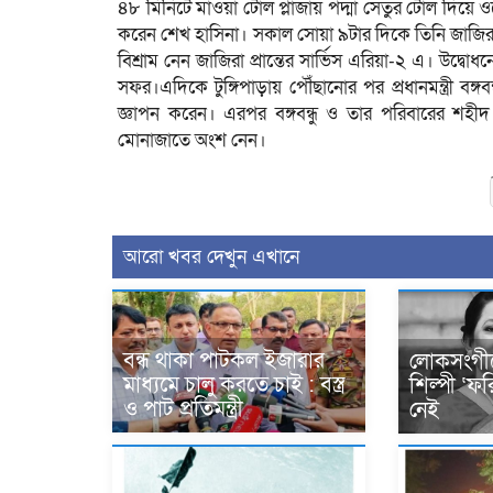
৪৮ মিনিটে মাওয়া টোল প্লাজায় পদ্মা সেতুর টোল দিয়ে ও
করেন শেখ হাসিনা। সকাল সোয়া ৯টার দিকে তিনি জাজিরা
বিশ্রাম নেন জাজিরা প্রান্তের সার্ভিস এরিয়া-২ এ। উদ্বোধনে
সফর।এদিকে টুঙ্গিপাড়ায় পৌঁছানোর পর প্রধানমন্ত্রী বঙ্গ
জ্ঞাপন করেন। এরপর বঙ্গবন্ধু ও তার পরিবারের শহ
মোনাজাতে অংশ নেন।
আরো খবর দেখুন এখানে
বন্ধ থাকা পাটকল ইজারার
লোকসংগীত
মাধ্যমে চালু কর‍তে চাই : বস্ত্র
শিল্পী ‘ফ
ও পাট প্রতিমন্ত্রী
নেই