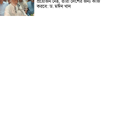
প্রয়োজন নেই, তারা দেশের জন্য কাজ
করবে: ড. মঈন খান
নিখোঁজের তিনদিন পর মাইক্রোবাস
চালকের মরদেহ উদ্ধার
উৎসবমুখর আয়োজনে গয়েশপুর
পদ্মলোচন উচ্চ বিদ্যালয়ের ৮১তম
বার্ষিক ক্রীড়া প্রতিযোগিতা