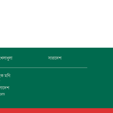
খেলাধুলা
সারাদেশ
হক মণি
ফ
ংলাদেশ
com
1