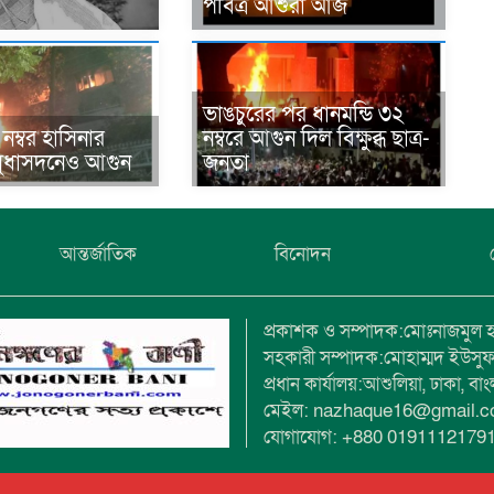
পবিত্র আশুরা আজ
ভাঙচুরের পর ধানমন্ডি ৩২
 নম্বর হাসিনার
নম্বরে আগুন দিল বিক্ষুব্ধ ছাত্র-
ুধাসদনেও আগুন
জনতা
আন্তর্জাতিক
বিনোদন
প্রকাশক ও সম্পাদক:মোঃনাজমুল 
সহকারী সম্পাদক:মোহাম্মদ ইউসু
প্রধান কার্যালয়:আশুলিয়া, ঢাকা, বা
মেইল: nazhaque16@gmail.
যোগাযোগ: +880 0191112179