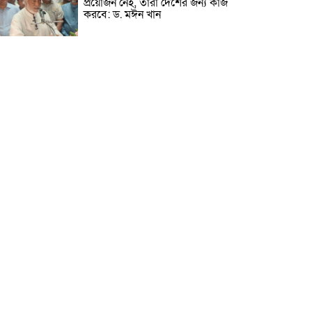
প্রয়োজন নেই, তারা দেশের জন্য কাজ
করবে: ড. মঈন খান
নিখোঁজের তিনদিন পর মাইক্রোবাস
চালকের মরদেহ উদ্ধার
উৎসবমুখর আয়োজনে গয়েশপুর
পদ্মলোচন উচ্চ বিদ্যালয়ের ৮১তম
বার্ষিক ক্রীড়া প্রতিযোগিতা