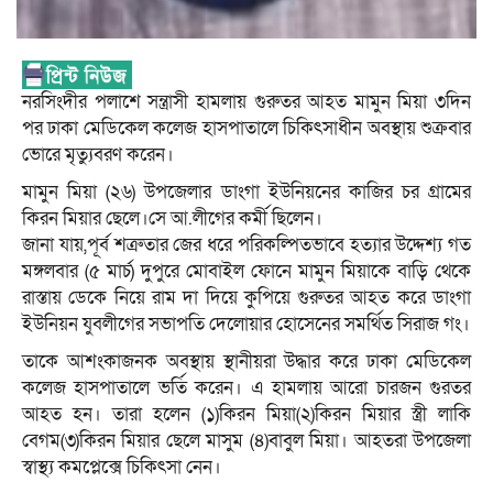
নরসিংদীর পলাশে সন্ত্রাসী হামলায় গুরুতর আহত মামুন মিয়া ৩দিন
পর ঢাকা মেডিকেল কলেজ হাসপাতালে চিকিৎসাধীন অবস্থায় শুক্রবার
ভোরে মৃত্যুবরণ করেন।
মামুন মিয়া (২৬) উপজেলার ডাংগা ইউনিয়নের কাজির চর গ্রামের
কিরন মিয়ার ছেলে।সে আ.লীগের কর্মী ছিলেন।
জানা যায়,পূর্ব শত্রুতার জের ধরে পরিকল্পিতভাবে হত্যার উদ্দেশ্য গত
মঙ্গলবার (৫ মার্চ) দুপুরে মোবাইল ফোনে মামুন মিয়াকে বাড়ি থেকে
রাস্তায় ডেকে নিয়ে রাম দা দিয়ে কুপিয়ে গুরুতর আহত করে ডাংগা
ইউনিয়ন যুবলীগের সভাপতি দেলোয়ার হোসেনের সমর্থিত সিরাজ গং।
তাকে আশংকাজনক অবস্থায় স্থানীয়রা উদ্ধার করে ঢাকা মেডিকেল
কলেজ হাসপাতালে ভর্তি করেন। এ হামলায় আরো চারজন গুরতর
আহত হন। তারা হলেন (১)কিরন মিয়া(২)কিরন মিয়ার স্ত্রী লাকি
বেগম(৩)কিরন মিয়ার ছেলে মাসুম (৪)বাবুল মিয়া। আহতরা উপজেলা
স্বাস্থ্য কমপ্লেক্সে চিকিৎসা নেন।