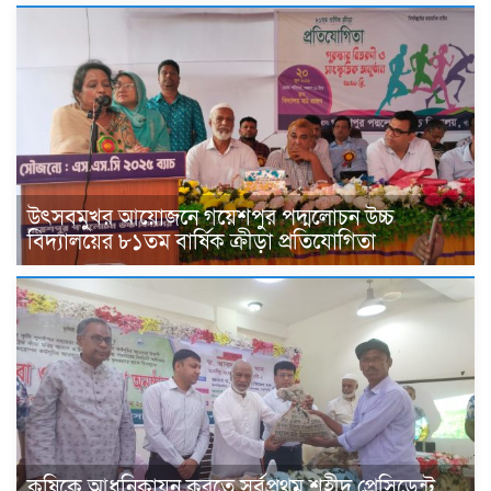
উৎসবমুখর আয়োজনে গয়েশপুর পদ্মলোচন উচ্চ
বিদ্যালয়ের ৮১তম বার্ষিক ক্রীড়া প্রতিযোগিতা
কৃষিকে আধুনিকায়ন করতে সর্বপ্রথম শহীদ প্রেসিডেন্ট