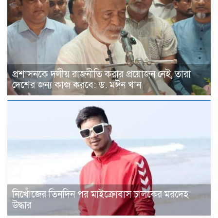
প্রশাসনকে দলীয় রাজনীতি করার প্রয়োজন নেই, তারা
দেশের জন্য কাজ করবে: ড. মঈন খান
নিখোঁজের তিনদিন পর মাইক্রোবাস চালকের মরদেহ
উদ্ধার