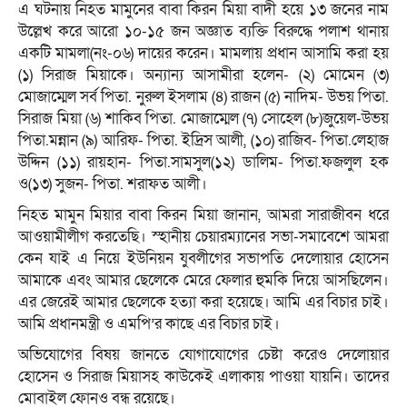
এ ঘটনায় নিহত মামুনের বাবা কিরন মিয়া বাদী হয়ে ১৩ জনের নাম
উল্লেখ করে আরো ১০-১৫ জন অজ্ঞাত ব্যক্তি বিরুদ্ধে পলাশ থানায়
একটি মামলা(নং-০৬) দায়ের করেন। মামলায় প্রধান আসামি করা হয়
(১) সিরাজ মিয়াকে। অন্যান্য আসামীরা হলেন- (২) মোমেন (৩)
মোজাম্মেল সর্ব পিতা. নুরুল ইসলাম (৪) রাজন (৫) নাদিম- উভয় পিতা.
সিরাজ মিয়া (৬) শাকিব পিতা. মোজাম্মেল (৭) সোহেল (৮)জুয়েল-উভয়
পিতা.মন্নান (৯) আরিফ- পিতা. ইদ্রিস আলী, (১০) রাজিব- পিতা.লেহাজ
উদ্দিন (১১) রায়হান- পিতা.সামসুল(১২) ডালিম- পিতা.ফজলুল হক
ও(১৩) সুজন- পিতা. শরাফত আলী।
নিহত মামুন মিয়ার বাবা কিরন মিয়া জানান, আমরা সারাজীবন ধরে
আওয়ামীলীগ করতেছি। স্হানীয় চেয়ারম্যানের সভা-সমাবেশে আমরা
কেন যাই এ নিয়ে ইউনিয়ন যুবলীগের সভাপতি দেলোয়ার হোসেন
আমাকে এবং আমার ছেলেকে মেরে ফেলার হুমকি দিয়ে আসছিলেন।
এর জেরেই আমার ছেলেকে হত্যা করা হয়েছে। আমি এর বিচার চাই।
আমি প্রধানমন্ত্রী ও এমপি’র কাছে এর বিচার চাই।
অভিযোগের বিষয় জানতে যোগাযোগের চেষ্টা করেও দেলোয়ার
হোসেন ও সিরাজ মিয়াসহ কাউকেই এলাকায় পাওয়া যায়নি। তাদের
মোবাইল ফোনও বন্ধ রয়েছে।