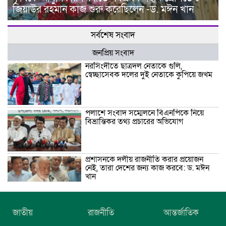
জিয়াউর রহমান কাজ শুরু করেছিলেন -ড. মঈন খান
সর্বশেষ সংবাদ
জনপ্রিয় সংবাদ
নরসিংদীতে ছাত্রদল নেতাকে গুলি,
স্বেচ্ছাসেবক দলের দুই নেতাকে কুপিয়ে জখম
পলাশে সংবাদ সম্মেলনে বিএনপিকে নিয়ে
বিভ্রান্তিকর তথ্য প্রচারের অভিযোগ
প্রশাসনকে দলীয় রাজনীতি করার প্রয়োজন
নেই, তারা দেশের জন্য কাজ করবে: ড. মঈন
খান
নিখোঁজের তিনদিন পর মাইক্রোবাস চালকের
জাতীয়
রাজনীতি
আন্তর্জাতিক
মরদেহ উদ্ধার