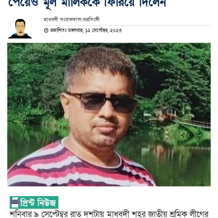
পেয়েও মূল মালিককে ফিরিয়ে দিলেন
মাধবদী সংবাদদাতা:নরসিংদী
প্রকাশিতঃ মঙ্গলবার, ১২ সেপ্টেম্বর, ২০২৩
শনিবার ৯ সেপ্টেম্বর রাত দশটায় মাধবদী শহর জাতীয় শ্রমিক লীগের