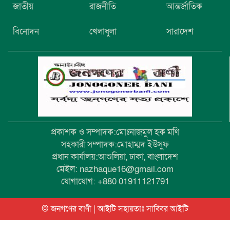
জাতীয়
রাজনীতি
আন্তর্জাতিক
মরদেহ উদ্ধার
বিনোদন
খেলাধুলা
সারাদেশ
উৎসবমুখর আয়োজনে গয়েশপুর পদ্মলোচন
উচ্চ বিদ্যালয়ের ৮১তম বার্ষিক ক্রীড়া
প্রতিযোগিতা
প্রকাশক ও সম্পাদক:মোঃনাজমুল হক মণি
সহকারী সম্পাদক:মোহাম্মদ ইউসুফ
প্রধান কার্যালয়:আশুলিয়া, ঢাকা, বাংলাদেশ
মেইল: nazhaque16@gmail.com
যোগাযোগ: +880 01911121791
© জনগণের বাণী | আইটি সহায়তাঃ
সাব্বির আইটি