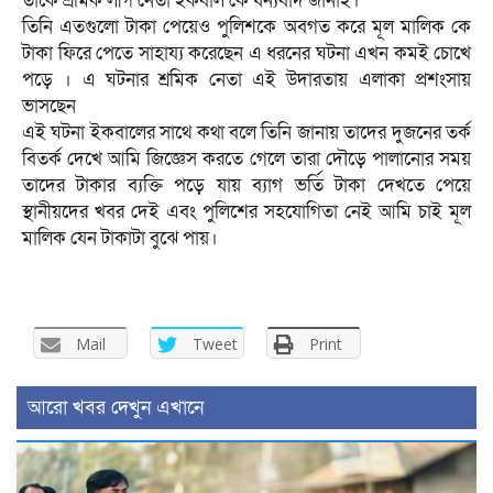
তাকে শ্রমিক লীগ নেতা ইকবাল কে ধন্যবাদ জানাই।
তিনি এতগুলো টাকা পেয়েও পুলিশকে অবগত করে মূল মালিক কে
টাকা ফিরে পেতে সাহায্য করেছেন এ ধরনের ঘটনা এখন কমই চোখে
পড়ে । এ ঘটনার শ্রমিক নেতা এই উদারতায় এলাকা প্রশংসায়
ভাসছেন
এই ঘটনা ইকবালের সাথে কথা বলে তিনি জানায় তাদের দুজনের তর্ক
বিতর্ক দেখে আমি জিজ্ঞেস করতে গেলে তারা দৌড়ে পালানোর সময়
তাদের টাকার ব্যক্তি পড়ে যায় ব্যাগ ভর্তি টাকা দেখতে পেয়ে
স্থানীয়দের খবর দেই এবং পুলিশের সহযোগিতা নেই আমি চাই মূল
মালিক যেন টাকাটা বুঝে পায়।
Mail
Tweet
Print
আরো খবর দেখুন এখানে