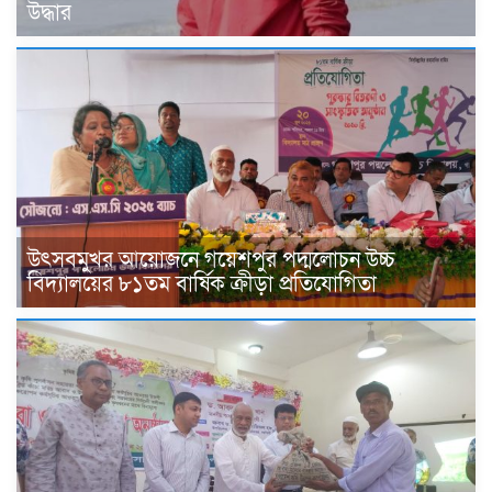
উদ্ধার
উৎসবমুখর আয়োজনে গয়েশপুর পদ্মলোচন উচ্চ
বিদ্যালয়ের ৮১তম বার্ষিক ক্রীড়া প্রতিযোগিতা