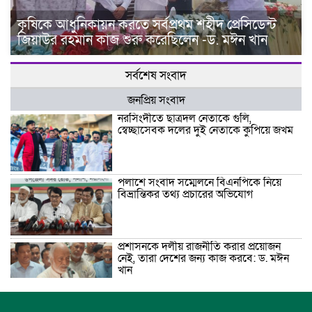
কৃষিকে আধুনিকায়ন করতে সর্বপ্রথম শহীদ প্রেসিডেন্ট
জিয়াউর রহমান কাজ শুরু করেছিলেন -ড. মঈন খান
সর্বশেষ সংবাদ
জনপ্রিয় সংবাদ
নরসিংদীতে ছাত্রদল নেতাকে গুলি,
স্বেচ্ছাসেবক দলের দুই নেতাকে কুপিয়ে জখম
পলাশে সংবাদ সম্মেলনে বিএনপিকে নিয়ে
বিভ্রান্তিকর তথ্য প্রচারের অভিযোগ
প্রশাসনকে দলীয় রাজনীতি করার প্রয়োজন
নেই, তারা দেশের জন্য কাজ করবে: ড. মঈন
খান
নিখোঁজের তিনদিন পর মাইক্রোবাস চালকের