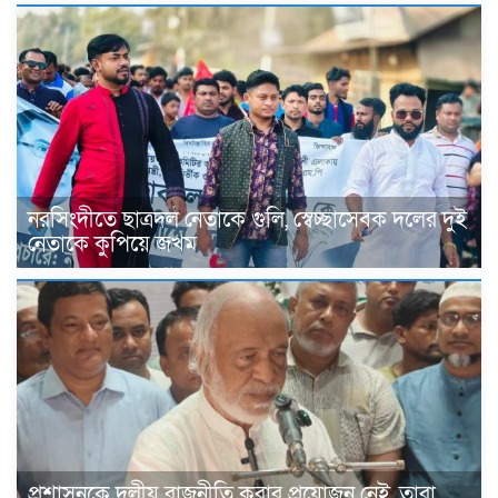
নরসিংদীতে ছাত্রদল নেতাকে গুলি, স্বেচ্ছাসেবক দলের দুই
নেতাকে কুপিয়ে জখম
প্রশাসনকে দলীয় রাজনীতি করার প্রয়োজন নেই, তারা