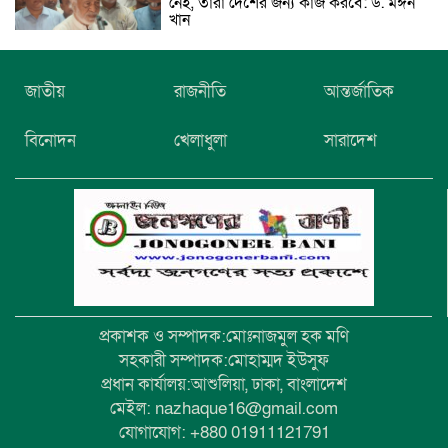
নেই, তারা দেশের জন্য কাজ করবে: ড. মঈন
খান
নিখোঁজের তিনদিন পর মাইক্রোবাস চালকের
জাতীয়
রাজনীতি
আন্তর্জাতিক
মরদেহ উদ্ধার
বিনোদন
খেলাধুলা
সারাদেশ
উৎসবমুখর আয়োজনে গয়েশপুর পদ্মলোচন
উচ্চ বিদ্যালয়ের ৮১তম বার্ষিক ক্রীড়া
প্রতিযোগিতা
প্রকাশক ও সম্পাদক:মোঃনাজমুল হক মণি
সহকারী সম্পাদক:মোহাম্মদ ইউসুফ
প্রধান কার্যালয়:আশুলিয়া, ঢাকা, বাংলাদেশ
মেইল: nazhaque16@gmail.com
যোগাযোগ: +880 01911121791