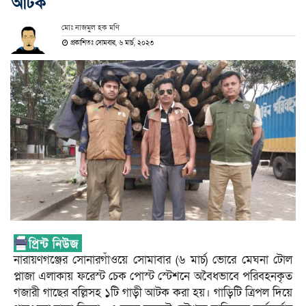
আটক
মোঃ নাজমুল হক মণি
প্রকাশিতঃ সোমবার, ৬ মার্চ, ২০২৩
নারায়ণগঞ্জের সোনারগাঁওয়ে সোমাবার (৬ মার্চ) ভোরে মেঘনা টোল
প্লাজা এলাকায় ফরেস্ট চেক পোস্ট স্টেশনে অবৈধভাবে পরিবহনকৃত
গজারী গাছের বল্লিসহ ১টি গাড়ী আটক করা হয়। গাড়িটি ত্রিপল দিয়ে