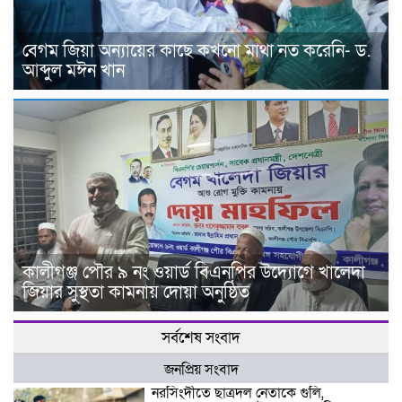
বেগম জিয়া অন্যায়ের কাছে কখনো মাথা নত করেনি- ড.
আব্দুল মঈন খান
কালীগঞ্জ পৌর ৯ নং ওয়ার্ড বিএনপির উদ্যোগে খালেদা
জিয়ার সুস্থতা কামনায় দোয়া অনুষ্ঠিত
সর্বশেষ সংবাদ
জনপ্রিয় সংবাদ
নরসিংদীতে ছাত্রদল নেতাকে গুলি,