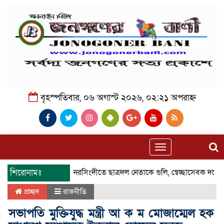
বৃহস্পতিবার, ০৬ অগাস্ট ২০২৬, ০২:২১ অপরাহ্ন
Toggle
navigation
শিরোনামঃ
নরসিংদীতে ছাত্রদল নেতাকে গুলি, স্বেচ্ছাসেবক দলের দু
প্রচ্ছদ
রাজনীতি
সভাপতি মুক্তিযুদ্ধ মন্ত্রী আ ক ম মোজাম্মেল হক