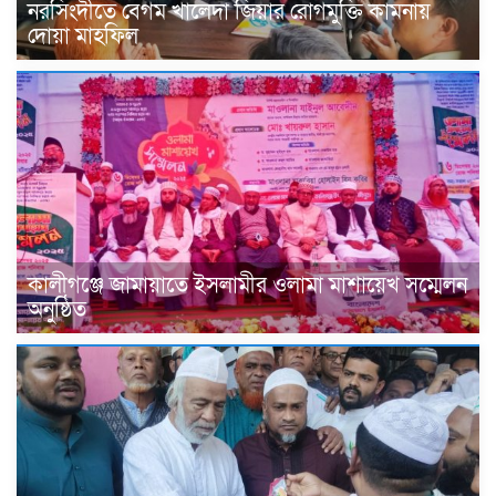
নরসিংদীতে বেগম খালেদা জিয়ার রোগমুক্তি কামনায়
দোয়া মাহফিল
কালীগঞ্জে জামায়াতে ইসলামীর ওলামা মাশায়েখ সম্মেলন
অনুষ্ঠিত