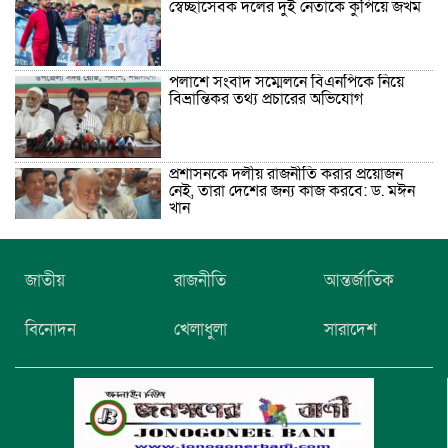
স্বেচ্ছাসেবক দলের দুই নেতাকে কুপিয়ে জখম
পলাশে সংবাদ সম্মেলনে বিএনপিকে নিয়ে
বিভ্রান্তিকর তথ্য প্রচারের অভিযোগ
প্রশাসনকে দলীয় রাজনীতি করার প্রয়োজন
নেই, তারা দেশের জন্য কাজ করবে: ড. মঈন
খান
নিখোঁজের তিনদিন পর মাইক্রোবাস চালকের
জাতীয়
রাজনীতি
আন্তর্জাতিক
মরদেহ উদ্ধার
বিনোদন
খেলাধুলা
সারাদেশ
উৎসবমুখর আয়োজনে গয়েশপুর পদ্মলোচন
উচ্চ বিদ্যালয়ের ৮১তম বার্ষিক ক্রীড়া
প্রতিযোগিতা