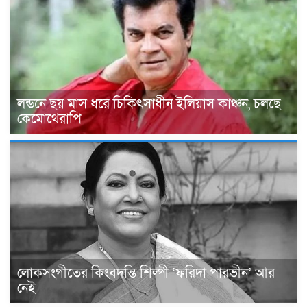
লন্ডনে ছয় মাস ধরে চিকিৎসাধীন ইলিয়াস কাঞ্চন, চলছে
কেমোথেরাপি
লোকসংগীতের কিংবদন্তি শিল্পী ‘ফরিদা পারভীন’ আর
নেই