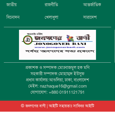
নিখোঁজের তিনদিন পর মাইক্রোবাস চালকের
জাতীয়
রাজনীতি
আন্তর্জাতিক
মরদেহ উদ্ধার
বিনোদন
খেলাধুলা
সারাদেশ
উৎসবমুখর আয়োজনে গয়েশপুর পদ্মলোচন
উচ্চ বিদ্যালয়ের ৮১তম বার্ষিক ক্রীড়া
প্রতিযোগিতা
প্রকাশক ও সম্পাদক:মোঃনাজমুল হক মণি
সহকারী সম্পাদক:মোহাম্মদ ইউসুফ
প্রধান কার্যালয়:আশুলিয়া, ঢাকা, বাংলাদেশ
মেইল: nazhaque16@gmail.com
যোগাযোগ: +880 01911121791
© জনগণের বাণী | আইটি সহায়তাঃ
সাব্বির আইটি