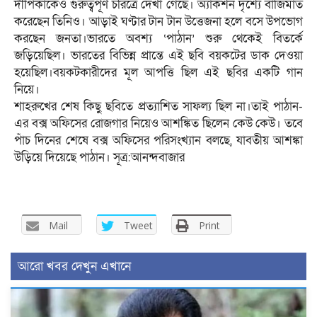
দীপিকাকেও গুরুত্বপূর্ণ চরিত্রে দেখা গেছে। অ্যাকশন দৃশ্যে বাজিমাত
করেছেন তিনিও। আড়াই ঘণ্টার টান টান উত্তেজনা হলে বসে উপভোগ
করছেন জনতা।ভারতে অবশ্য ‘পাঠান’ শুরু থেকেই বিতর্কে
জড়িয়েছিল। ভারতের বিভিন্ন প্রান্তে এই ছবি বয়কটের ডাক দেওয়া
হয়েছিল।বয়কটকারীদের মূল আপত্তি ছিল এই ছবির একটি গান
নিয়ে।
শাহরুখের শেষ কিছু ছবিতে প্রত্যাশিত সাফল্য ছিল না।তাই পাঠান-
এর বক্স অফিসের রোজগার নিয়েও আশঙ্কিত ছিলেন কেউ কেউ। তবে
পাঁচ দিনের শেষে বক্স অফিসের পরিসংখ্যান বলছে, যাবতীয় আশঙ্কা
উড়িয়ে দিয়েছে পাঠান। সূত্র:আনন্দবাজার
Mail
Tweet
Print
আরো খবর দেখুন এখানে