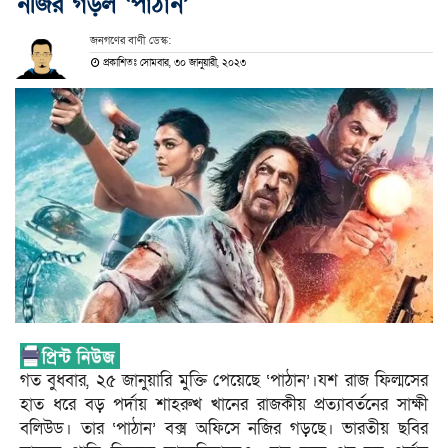
নজির গড়ল ‘পাঠান’
জনগণের বাণী ডেস্ক:
প্রকাশিতঃ সোমবার, ৩০ জানুয়ারী, ২০২৩
গত বুধবার, ২৫ জানুয়ারি মুক্তি পেয়েছে ‘পাঠান’।যশ রাজ ফিল্মসের
হাত ধরে বড় পর্দায় শাহরুখ খানের রাজকীয় প্রত্যাবর্তনের সাক্ষী
বলিউড। তার ‘পাঠান’ বক্স অফিসে নজির গড়ছে। ভারতীয় ছবির