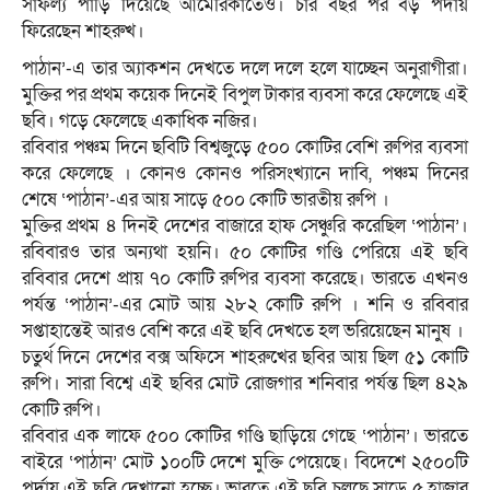
সাফল্য পাড়ি দিয়েছে আমেরিকাতেও। চার বছর পর বড় পর্দায়
ফিরেছেন শাহরুখ।
পাঠান’-এ তার অ্যাকশন দেখতে দলে দলে হলে যাচ্ছেন অনুরাগীরা।
মুক্তির পর প্রথম কয়েক দিনেই বিপুল টাকার ব্যবসা করে ফেলেছে এই
ছবি। গড়ে ফেলেছে একাধিক নজির।
রবিবার পঞ্চম দিনে ছবিটি বিশ্বজুড়ে ৫০০ কোটির বেশি রুপির ব্যবসা
করে ফেলেছে । কোনও কোনও পরিসংখ্যানে দাবি, পঞ্চম দিনের
শেষে ‘পাঠান’-এর আয় সাড়ে ৫০০ কোটি ভারতীয় রুপি ।
মুক্তির প্রথম ৪ দিনই দেশের বাজারে হাফ সেঞ্চুরি করেছিল ‘পাঠান’।
রবিবারও তার অন্যথা হয়নি। ৫০ কোটির গণ্ডি পেরিয়ে এই ছবি
রবিবার দেশে প্রায় ৭০ কোটি রুপির ব্যবসা করেছে। ভারতে এখনও
পর্যন্ত ‘পাঠান’-এর মোট আয় ২৮২ কোটি রুপি । শনি ও রবিবার
সপ্তাহান্তেই আরও বেশি করে এই ছবি দেখতে হল ভরিয়েছেন মানুষ ।
চতুর্থ দিনে দেশের বক্স অফিসে শাহরুখের ছবির আয় ছিল ৫১ কোটি
রুপি। সারা বিশ্বে এই ছবির মোট রোজগার শনিবার পর্যন্ত ছিল ৪২৯
কোটি রুপি।
রবিবার এক লাফে ৫০০ কোটির গণ্ডি ছাড়িয়ে গেছে ‘পাঠান’। ভারতে
বাইরে ‘পাঠান’ মোট ১০০টি দেশে মুক্তি পেয়েছে। বিদেশে ২৫০০টি
পর্দায় এই ছবি দেখানো হচ্ছে। ভারতে এই ছবি চলছে সাড়ে ৫ হাজার