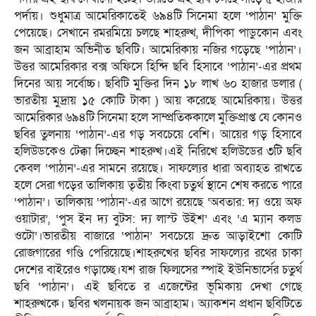
পর্দায়। শুধুমাত্র আমেরিকাতেই ৬৯৪টি সিনেমা হলে ‘পাঠান’ মুক্তি
পেয়েছে। সেখানে রমরমিয়ে চলছে শাহরুখ, দীপিকা পাডুকোন এবং
জন আব্রাহাম অভিনীত ছবিটি। আমেরিকায় নজির গড়েছে ‘পাঠান’।
উত্তর আমেরিকার বক্স অফিসে হিন্দি ছবি হিসাবে ‘পাঠান’-এর প্রথম
দিনের আয় সর্বোচ্চ। ছবিটি মুক্তির দিন ১৮ লাখ ৬০ হাজার ডলার (
ভারতীয় মুদ্রায় ১৫ কোটি টাকা ) আয় করেছে আমেরিকায়। উত্তর
আমেরিকার ৬৯৪টি সিনেমা হলে সাম্প্রতিককালে মুক্তিপ্রাপ্ত যে কোনও
ছবির তুলনায় ‘পাঠান’-এর গড় সবচেয়ে বেশি। আয়ের গড় হিসাবে
হলিউডকেও টেক্কা দিচ্ছেন শাহরুখ।এই নিরিখে হলিউডের ৩টি ছবি
কেবল ‘পাঠান’-এর সামনে রয়েছে। সাফল্যের ধারা অব্যাহত রাখতে
হলে সেরা গড়ের তালিকায় তৃতীয় কিংবা চতুর্থ স্থানে শেষ করতে পারে
‘পাঠান’। তালিকায় ‘পাঠান’-এর আগে রয়েছে ‘অবতার: দ্য ওয়ে অফ
ওয়াটার’, ‘পুস ইন দ্য বুটস: দ্য লাস্ট উইশ’ এবং ‘এ ম্যান কলড
ওটো’।ভারতীয় বাজারে ‘পাঠান’ সবচেয়ে দ্রুত আড়াইশো কোটি
রোজগারের গণ্ডি পেরিয়েছে।শাহরুখের ছবির সাফল্যের রথের চাকা
দেশের বাইরেও গড়াচ্ছে।যশ রাজ ফিল্মসের স্পাই ইউনিভার্সের চতুর্থ
ছবি ‘পাঠান’। এই ছবিতে র এজেন্টের ভূমিকায় দেখা গেছে
শাহরুখকে। ছবির খলনায়ক জন আব্রাহাম। অ্যাকশন প্রধান ছবিটিতে