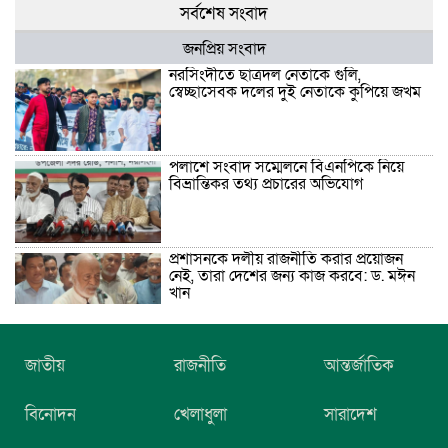
সর্বশেষ সংবাদ
জনপ্রিয় সংবাদ
নরসিংদীতে ছাত্রদল নেতাকে গুলি,
স্বেচ্ছাসেবক দলের দুই নেতাকে কুপিয়ে জখম
পলাশে সংবাদ সম্মেলনে বিএনপিকে নিয়ে
বিভ্রান্তিকর তথ্য প্রচারের অভিযোগ
প্রশাসনকে দলীয় রাজনীতি করার প্রয়োজন
নেই, তারা দেশের জন্য কাজ করবে: ড. মঈন
খান
নিখোঁজের তিনদিন পর মাইক্রোবাস চালকের
জাতীয়
রাজনীতি
আন্তর্জাতিক
মরদেহ উদ্ধার
বিনোদন
খেলাধুলা
সারাদেশ
উৎসবমুখর আয়োজনে গয়েশপুর পদ্মলোচন