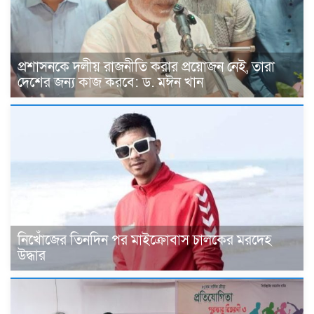
প্রশাসনকে দলীয় রাজনীতি করার প্রয়োজন নেই, তারা
দেশের জন্য কাজ করবে: ড. মঈন খান
নিখোঁজের তিনদিন পর মাইক্রোবাস চালকের মরদেহ
উদ্ধার