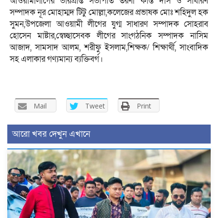
আওয়ামীলীগের ভারপ্রাপ্ত সভাপতি তরণী কান্ত দাস ও সাধারণ
সম্পাদক নূর মোহাম্মদ টিটু মোল্লা,কলেজের প্রভাষক মোঃ শহিদুল হক
সুমন,উপজেলা আওয়ামী লীগের যুগ্ম সাধারণ সম্পাদক সোহরাব
হোসেন মাষ্টার,স্বেচ্ছাসেবক লীগের সাংগঠনিক সম্পাদক নাসিম
আজাদ, সামসাদ আলম, শরীফু ইসলাম,শিক্ষক/ শিক্ষার্থী, সাংবাদিক
সহ এলাকার গণ্যমান্য ব্যক্তিবর্গ।
Mail
Tweet
Print
আরো খবর দেখুন এখানে