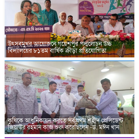
উৎসবমুখর আয়োজনে গয়েশপুর পদ্মলোচন উচ্চ
বিদ্যালয়ের ৮১তম বার্ষিক ক্রীড়া প্রতিযোগিতা
কৃষিকে আধুনিকায়ন করতে সর্বপ্রথম শহীদ প্রেসিডেন্ট
জিয়াউর রহমান কাজ শুরু করেছিলেন -ড. মঈন খান