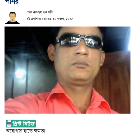
পনির
মোঃ নাজমুল হক মণি
প্রকাশিতঃ সোমবার, ২১ নভেম্বর, ২০২২
অযোগ্যর হাতে ক্ষমতা