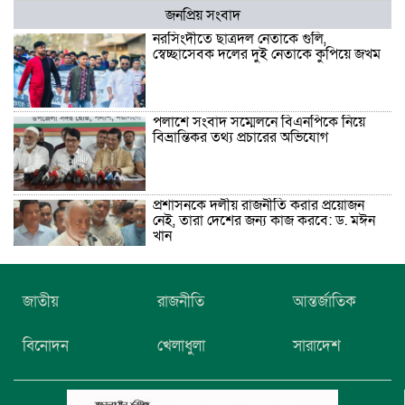
জনপ্রিয় সংবাদ
নরসিংদীতে ছাত্রদল নেতাকে গুলি,
স্বেচ্ছাসেবক দলের দুই নেতাকে কুপিয়ে জখম
পলাশে সংবাদ সম্মেলনে বিএনপিকে নিয়ে
বিভ্রান্তিকর তথ্য প্রচারের অভিযোগ
প্রশাসনকে দলীয় রাজনীতি করার প্রয়োজন
নেই, তারা দেশের জন্য কাজ করবে: ড. মঈন
খান
নিখোঁজের তিনদিন পর মাইক্রোবাস চালকের
জাতীয়
রাজনীতি
আন্তর্জাতিক
মরদেহ উদ্ধার
বিনোদন
খেলাধুলা
সারাদেশ
উৎসবমুখর আয়োজনে গয়েশপুর পদ্মলোচন
উচ্চ বিদ্যালয়ের ৮১তম বার্ষিক ক্রীড়া
প্রতিযোগিতা