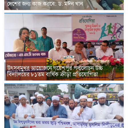
দেশের জন্য কাজ করবে: ড. মঈন খান
উৎসবমুখর আয়োজনে গয়েশপুর পদ্মলোচন উচ্চ
বিদ্যালয়ের ৮১তম বার্ষিক ক্রীড়া প্রতিযোগিতা