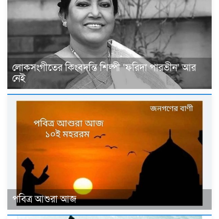
লোকসংগীতের কিংবদন্তি শিল্পী ‘ফরিদা পারভীন’ আর
নেই
পবিত্র আশুরা আজ