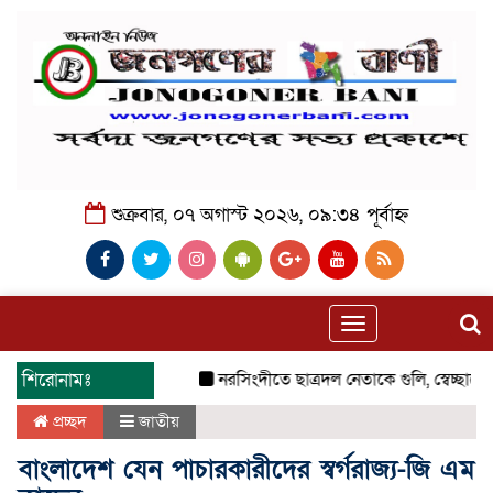
শুক্রবার, ০৭ অগাস্ট ২০২৬, ০৯:৩৪ পূর্বাহ্ন
Toggle
navigation
শিরোনামঃ
নরসিংদীতে ছাত্রদল নেতাকে গুলি, স্বেচ্ছাসেবক
প্রচ্ছদ
জাতীয়
বাংলাদেশ যেন পাচারকারীদের স্বর্গরাজ্য-জি এম