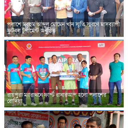
পলাশে মরহুম আব্দুল মোমেন খান স্মৃতি স্মরণে মাসব্যাপী
ফুটবল টুর্ণামেন্ট অনুষ্ঠিত
রায়পুরা ম্যারাথনে ফার্স্ট রানারআপ হলো পলাশের
রোদিয়া