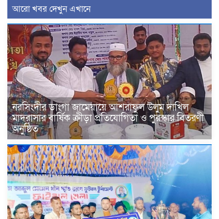
আরো খবর দেখুন এখানে
নরসিংদীর ডাংগা জামেয়ায়ে আশরাফুল উলুম দাখিল
মাদরাসার বার্ষিক ক্রীড়া প্রতিযোগিতা ও পুরস্কার বিতরণী
অনুষ্ঠিত