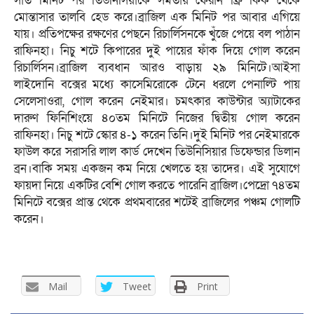
সাত মিনিট পর তিউনিসিয়াকে সমতায় ফেরান ফ্রি কিক থেকে
মোন্তাসার তালবি হেড করে।ব্রাজিল এক মিনিট পর আবার এগিয়ে
যায়। প্রতিপক্ষের রক্ষণের পেছনে রিচার্লিসনকে খুঁজে পেয়ে বল পাঠান
রাফিনহা। নিচু শটে কিপারের দুই পায়ের ফাঁক দিয়ে গোল করেন
রিচার্লিসন।ব্রাজিল ব্যবধান আরও বাড়ায় ২৯ মিনিটে।আইসা
লাইদোনি বক্সের মধ্যে কাসেমিরোকে টেনে ধরলে পেনাল্টি পায়
সেলেসাওরা, গোল করেন নেইমার। চমৎকার কাউন্টার অ্যাটাকের
দারুণ ফিনিশিংয়ে ৪০তম মিনিটে নিজের দ্বিতীয় গোল করেন
রাফিনহা। নিচু শটে স্কোর ৪-১ করেন তিনি।দুই মিনিট পর নেইমারকে
ফাউল করে সরাসরি লাল কার্ড দেখেন তিউনিসিয়ার ডিফেন্ডার ডিলান
ব্রন।বাকি সময় একজন কম নিয়ে খেলতে হয় তাদের। এই সুযোগে
ফায়দা নিয়ে একটির বেশি গোল করতে পারেনি ব্রাজিল।পেদ্রো ৭৪তম
মিনিটে বক্সের প্রান্ত থেকে প্রথমবারের শটেই ব্রাজিলের পঞ্চম গোলটি
করেন।
Mail
Tweet
Print