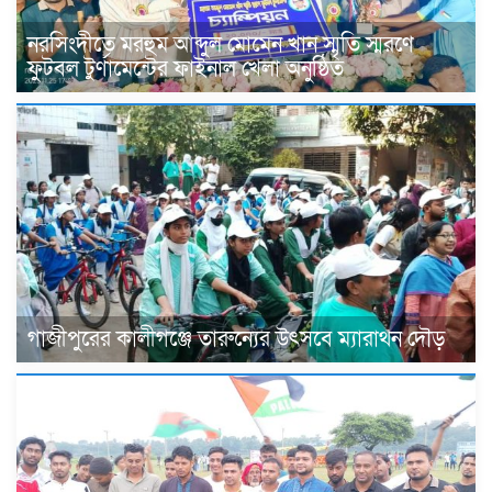
নরসিংদীতে মরহুম আব্দুল মোমেন খান স্মৃতি স্মরণে
ফুটবল টুর্ণামেন্টের ফাইনাল খেলা অনুষ্ঠিত
গাজীপুরের কালীগঞ্জে তারুন্যের উৎসবে ম্যারাথন দৌড়