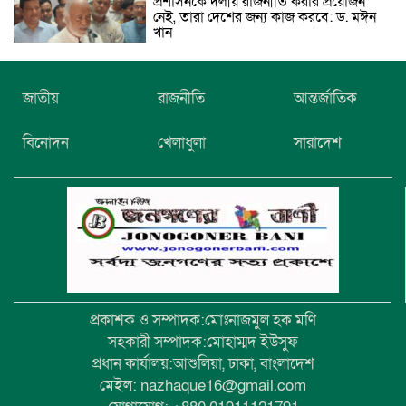
প্রশাসনকে দলীয় রাজনীতি করার প্রয়োজন
নেই, তারা দেশের জন্য কাজ করবে: ড. মঈন
খান
নিখোঁজের তিনদিন পর মাইক্রোবাস চালকের
জাতীয়
রাজনীতি
আন্তর্জাতিক
মরদেহ উদ্ধার
বিনোদন
খেলাধুলা
সারাদেশ
উৎসবমুখর আয়োজনে গয়েশপুর পদ্মলোচন
উচ্চ বিদ্যালয়ের ৮১তম বার্ষিক ক্রীড়া
প্রতিযোগিতা
প্রকাশক ও সম্পাদক:মোঃনাজমুল হক মণি
সহকারী সম্পাদক:মোহাম্মদ ইউসুফ
প্রধান কার্যালয়:আশুলিয়া, ঢাকা, বাংলাদেশ
মেইল: nazhaque16@gmail.com