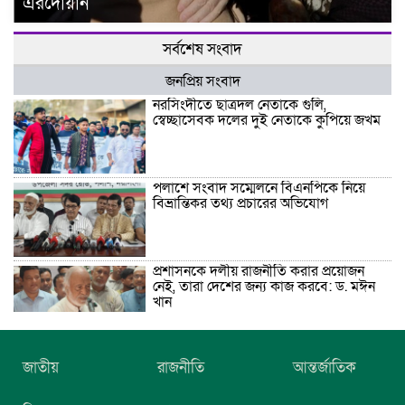
এরদোয়ান
সর্বশেষ সংবাদ
জনপ্রিয় সংবাদ
নরসিংদীতে ছাত্রদল নেতাকে গুলি,
স্বেচ্ছাসেবক দলের দুই নেতাকে কুপিয়ে জখম
পলাশে সংবাদ সম্মেলনে বিএনপিকে নিয়ে
বিভ্রান্তিকর তথ্য প্রচারের অভিযোগ
প্রশাসনকে দলীয় রাজনীতি করার প্রয়োজন
নেই, তারা দেশের জন্য কাজ করবে: ড. মঈন
খান
নিখোঁজের তিনদিন পর মাইক্রোবাস চালকের
জাতীয়
রাজনীতি
আন্তর্জাতিক
মরদেহ উদ্ধার