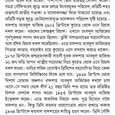
সৌদি আরব নাম রাখেন। পাশাপাশি তিনি রাজতন্ত্র ঘোষণা করেন।
সমগ্র সৌদিআরব জুড়ে আজ চলছে উৎসবমুখর পরিবেশ, প্রতিটি শহর
রাস্তাঘাট জাতীয় পতাকা ও আলোকসজ্জা দিয়ে সাঁজানো হয়েছে এবং
প্রতিটি সড়ক জুড়ে মোটরশোভাযুক্ত আনন্দঘন পরিবেশ সৃষ্টি হয়েছে ।
বাদশাহ আবদুল আজিজ ১৯০২ খ্রিস্টাব্দে কুয়েত থেকে এসে রিয়াদ
দখল করেন। নজদের কেন্দ্রস্থল রিয়াদ। এখানে আবদুল আজিজের
পূর্বপুরুষরা শাসন ক্ষমতায় ছিলেন। তুর্কি সালতানাতের সহযোগিতায়
আল রশিদ রিয়াদ দখল করেছিলেন। এতে বাদশাহ আবদুল আজিজের
পিতারা কাতার, বাহরাইন হয়ে কুয়েতে এসে বসবাস করতে থাকেন।
১৮৭৫ খ্রিস্টাব্দে জন্মগ্রহণকারী সাহসী যুবক বাদশাহ আবদুল আজিজ
৬০ জন অতি আপন আত্মীয় সহযোদ্ধা নিয়ে কুয়েত থেকে এসে রিয়াদ
দখল করেন। আমির শরিফ হোসাইন ব্রিটিশের সহযোগিতা নিয়ে জেদ্দা
হয়ে সাগরপথে ফিলিস্তিনের দিকে চলে যান। ১৯২৪ খ্রিস্টাব্দ থেকে
বিশাল হেজাজ অঞ্চলও বাদশাহ আবদুল আজিজের দখলে চলে
আসে।সে সময় থেকে দীর্ঘ ২১ বছর তিনি শক্ত হাতে তার প্রতিষ্ঠিত
বিশাল দেশকে শাসন করেন ১৯৫৩ খ্রিস্টাব্দে আবদুল আজিজ
ইন্তেকাল করেন। এতে স্বাভাবিক নিয়মে প্রথম পুত্র হিসেবে সউদ
বাদশাহ হন। কিন্তু তিনি বারবার অযোগ্যতার প্রমাণ রাখতে থাকায়
১৯৬৪ খ্রিস্টাব্দে ফয়সাল বাদশাহের দায়িত্ব গ্রহণ করেন। তিনি সৌদি