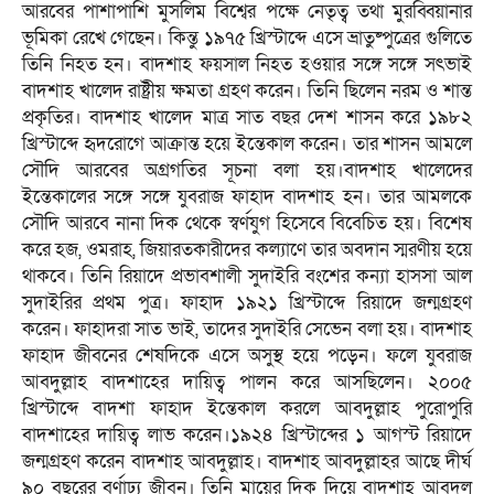
আরবের পাশাপাশি মুসলিম বিশ্বের পক্ষে নেতৃত্ব তথা মুরব্বিয়ানার
ভূমিকা রেখে গেছেন। কিন্তু ১৯৭৫ খ্রিস্টাব্দে এসে ভ্রাতুষ্পুত্রের গুলিতে
তিনি নিহত হন। বাদশাহ ফয়সাল নিহত হওয়ার সঙ্গে সঙ্গে সৎভাই
বাদশাহ খালেদ রাষ্ট্রীয় ক্ষমতা গ্রহণ করেন। তিনি ছিলেন নরম ও শান্ত
প্রকৃতির। বাদশাহ খালেদ মাত্র সাত বছর দেশ শাসন করে ১৯৮২
খ্রিস্টাব্দে হৃদরোগে আক্রান্ত হয়ে ইন্তেকাল করেন। তার শাসন আমলে
সৌদি আরবের অগ্রগতির সূচনা বলা হয়।বাদশাহ খালেদের
ইন্তেকালের সঙ্গে সঙ্গে যুবরাজ ফাহাদ বাদশাহ হন। তার আমলকে
সৌদি আরবে নানা দিক থেকে স্বর্ণযুগ হিসেবে বিবেচিত হয়। বিশেষ
করে হজ, ওমরাহ, জিয়ারতকারীদের কল্যাণে তার অবদান স্মরণীয় হয়ে
থাকবে। তিনি রিয়াদে প্রভাবশালী সুদাইরি বংশের কন্যা হাসসা আল
সুদাইরির প্রথম পুত্র। ফাহাদ ১৯২১ খ্রিস্টাব্দে রিয়াদে জন্মগ্রহণ
করেন। ফাহাদরা সাত ভাই, তাদের সুদাইরি সেভেন বলা হয়। বাদশাহ
ফাহাদ জীবনের শেষদিকে এসে অসুস্থ হয়ে পড়েন। ফলে যুবরাজ
আবদুল্লাহ বাদশাহের দায়িত্ব পালন করে আসছিলেন। ২০০৫
খ্রিস্টাব্দে বাদশা ফাহাদ ইন্তেকাল করলে আবদুল্লাহ পুরোপুরি
বাদশাহের দায়িত্ব লাভ করেন।১৯২৪ খ্রিস্টাব্দের ১ আগস্ট রিয়াদে
জন্মগ্রহণ করেন বাদশাহ আবদুল্লাহ। বাদশাহ আবদুল্লাহর আছে দীর্ঘ
৯০ বছরের বর্ণাঢ্য জীবন। তিনি মায়ের দিক দিয়ে বাদশাহ আবদুল