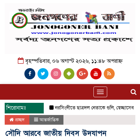
বৃহস্পতিবার, ০৬ অগাস্ট ২০২৬, ১১:৪৮ অপরাহ্ন
Toggle
navigation
শিরোনামঃ
নরসিংদীতে ছাত্রদল নেতাকে গুলি, স্বেচ্ছাসেবক দলে
প্রচ্ছদ
আন্তর্জাতিক
সৌদি আরবে জাতীয় দিবস উদযাপন