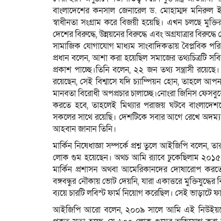
বাংলাদেশের কনসাল জেনারেল ড. মোহাম্মদ মনিরুল ইস
স্বাধীনতা সংগ্রাম করে বিজয়ী হয়েছি। এখন চলছে মু
দেশের বিরুদ্ধে, উন্নয়নের বিরুদ্ধে এবং অগ্রযাত্রার বিরুদ
সামাজিক যোগাযোগ মাধ্যম সাংবাদিকতায় বৈপ্লবিক পরিবর্
প্রধান বলেন, আশা করা হয়েছিল সমাজের তথ্যচিত্রটি সব
প্রকাশ পাচ্ছে।তিনি বলেন, ২২ জন তথ্য সন্ত্রাসী রয়
রয়েছেন, সেই বিশ্বাসে যদি চ্যাম্পিয়ন হোন, তাহলে আপনা
মানবতা বিরোধী অপপ্রচার চালাচ্ছে।নোংরা জিনিস ফেসবুকে 
করতে হবে, তাহলেই মিথ্যার পরাজয় ঘটবে বাংলাদেশক
সকলের সাথে রয়েছি। দেশটিকে সবার আগে রেখে অদম্য
আহবান জানান তিনি।
মার্কিন নিষেধাজ্ঞা সম্পর্কে প্রশ্ন তুলে আইজিপি বলেন
লোক গুম হয়েছেন। অথচ আমি র‌্যাবে ঢুকেছিলাম ২০
মার্কিন প্রশাসন অথবা আমেরিকানদের দোষারোপ করতে চ
বঙ্গবন্ধুর নৌকায় ভোট দেয়নি, যারা একাত্তরে মুক্তিযুদ্
ব্যয়ে চারটি লবিস্ট ফার্ম নিয়োগ করেছিল। সেই ভাড়াটে ফার
আইজিপি আরো বলেন, ২০০৯ সালে আমি এই নিউইয়র্কে বা