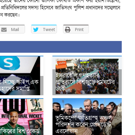
হয়েছে তাদের কোনো তালিকা কোথাও প্রকাশ করা হয়নি।উল্লেখ্য,
লাদেশ প্রতিনিধিদলের সদস্য হিসেবে জাতিসংঘ পুলিশ প্রধানদের সম্মেলনে
্থান করছেন।
Mail
Tweet
Print
ইসরায়েলি গণহত্যার
নিচ্ছে স্কাইপ,এক
প্রতিবাদে বিশ্বজুড়ে ধর্মঘটের
তিহাসের সমাপ্তি
ডাক
ভূমিকম্পে ক্ষতিগ্রস্হ অঞ্চল
পরিদর্শন করেন:প্রেসিডেন্ট
িবের বিশ্ব রেকর্ড
এরদোয়ান