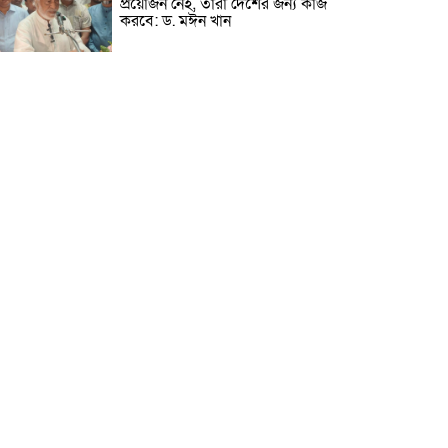
প্রয়োজন নেই, তারা দেশের জন্য কাজ
করবে: ড. মঈন খান
নিখোঁজের তিনদিন পর মাইক্রোবাস
চালকের মরদেহ উদ্ধার
উৎসবমুখর আয়োজনে গয়েশপুর
পদ্মলোচন উচ্চ বিদ্যালয়ের ৮১তম
বার্ষিক ক্রীড়া প্রতিযোগিতা