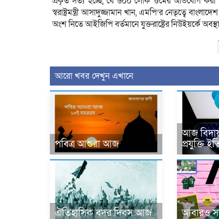
প্রকৃত সত্য হচ্ছে, যে ৬০০ লোক গুমের অভিযোগ করা 
স্বরাষ্ট্রমন্ত্রী আসাদুজ্জামান খান, এমপি’র নেতৃত্বে বাং
অংশ নিতে আইজিপি বর্তমানে যুক্তরাষ্ট্রের নিউইয়র্কে অবস
আরো খবর দেখুন এখানে
আজ বিদায় 
পবিত্র আশুরা আজ
প্রযুক্তি ই
ঐতিহাসিক বদর দিবস আজ
আবারও সাক