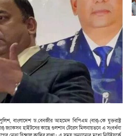
ব পুলিশ, বাংলাদেশ ড.বেনজীর আহমেদ বিপিএম (বার)-কে যুক্তরাষ্ট্র
ার) জ্যাকসন হাইটসের কাছে গুলশান টেরেস মিলনায়তনে এ সংবর্ধনা
 লীগের নেতা হিন্দাল কাদির বাপ্পা। এ সময় অন্যান্যের মধ্যে নিউইয়র্কে