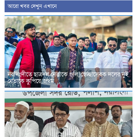
আরো খবর দেখুন এখানে
নরসিংদীতে ছাত্রদল নেতাকে গুলি, স্বেচ্ছাসেবক দলের দুই
নেতাকে কুপিয়ে জখম