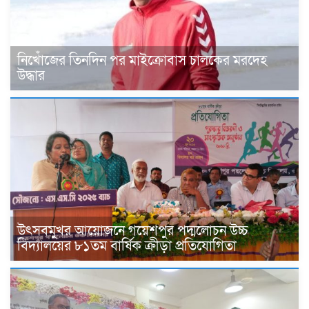
নিখোঁজের তিনদিন পর মাইক্রোবাস চালকের মরদেহ
উদ্ধার
উৎসবমুখর আয়োজনে গয়েশপুর পদ্মলোচন উচ্চ
বিদ্যালয়ের ৮১তম বার্ষিক ক্রীড়া প্রতিযোগিতা