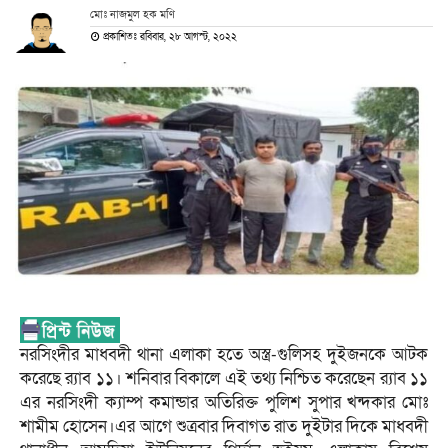
মোঃ নাজমুল হক মণি
প্রকাশিতঃ রবিবার, ২৮ আগস্ট, ২০২২
নরসিংদীর মাধবদী থানা এলাকা হতে অস্ত্র-গুলিসহ দুইজনকে আটক
করেছে র‌্যাব ১১। শনিবার বিকালে এই তথ্য নিশ্চিত করেছেন র‌্যাব ১১
এর নরসিংদী ক্যাম্প কমান্ডার অতিরিক্ত পুলিশ সুপার খন্দকার মোঃ
শামীম হোসেন।এর আগে শুত্রবার দিবাগত রাত দুইটার দিকে মাধবদী