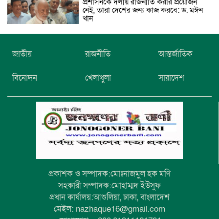
প্রশাসনকে দলীয় রাজনীতি করার প্রয়োজন
নেই, তারা দেশের জন্য কাজ করবে: ড. মঈন
খান
নিখোঁজের তিনদিন পর মাইক্রোবাস চালকের
জাতীয়
রাজনীতি
আন্তর্জাতিক
মরদেহ উদ্ধার
বিনোদন
খেলাধুলা
সারাদেশ
উৎসবমুখর আয়োজনে গয়েশপুর পদ্মলোচন
উচ্চ বিদ্যালয়ের ৮১তম বার্ষিক ক্রীড়া
প্রতিযোগিতা
প্রকাশক ও সম্পাদক:মোঃনাজমুল হক মণি
সহকারী সম্পাদক:মোহাম্মদ ইউসুফ
প্রধান কার্যালয়:আশুলিয়া, ঢাকা, বাংলাদেশ
মেইল: nazhaque16@gmail.com