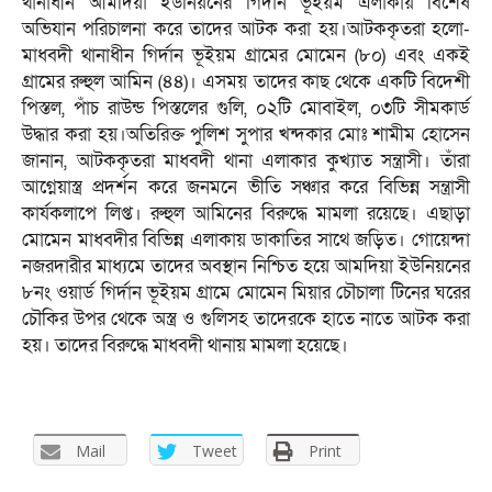
থানাধীন আমদিয়া ইউনিয়নের গির্দান ভূইয়ম এলাকায় বিশেষ
অভিযান পরিচালনা করে তাদের আটক করা হয়।আটককৃতরা হলো-
মাধবদী থানাধীন গির্দান ভূইয়ম গ্রামের মোমেন (৮০) এবং একই
গ্রামের রুহুল আমিন (৪৪)। এসময় তাদের কাছ থেকে একটি বিদেশী
পিস্তল, পাঁচ রাউন্ড পিস্তলের গুলি, ০২টি মোবাইল, ০৩টি সীমকার্ড
উদ্ধার করা হয়।অতিরিক্ত পুলিশ সুপার খন্দকার মোঃ শামীম হোসেন
জানান, আটককৃতরা মাধবদী থানা এলাকার কুখ্যাত সন্ত্রাসী। তাঁরা
আগ্নেয়াস্ত্র প্রদর্শন করে জনমনে ভীতি সঞ্চার করে বিভিন্ন সন্ত্রাসী
কার্যকলাপে লিপ্ত। রুহুল আমিনের বিরুদ্ধে মামলা রয়েছে। এছাড়া
মোমেন মাধবদীর বিভিন্ন এলাকায় ডাকাতির সাথে জড়িত। গোয়েন্দা
নজরদারীর মাধ্যমে তাদের অবস্থান নিশ্চিত হয়ে আমদিয়া ইউনিয়নের
৮নং ওয়ার্ড গির্দান ভূইয়ম গ্রামে মোমেন মিয়ার চৌচালা টিনের ঘরের
চৌকির উপর থেকে অস্ত্র ও গুলিসহ তাদেরকে হাতে নাতে আটক করা
হয়। তাদের বিরুদ্ধে মাধবদী থানায় মামলা হয়েছে।
Mail
Tweet
Print