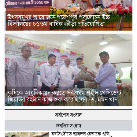
উৎসবমুখর আয়োজনে গয়েশপুর পদ্মলোচন উচ্চ
বিদ্যালয়ের ৮১তম বার্ষিক ক্রীড়া প্রতিযোগিতা
কৃষিকে আধুনিকায়ন করতে সর্বপ্রথম শহীদ প্রেসিডেন্ট
জিয়াউর রহমান কাজ শুরু করেছিলেন -ড. মঈন খান
সর্বশেষ সংবাদ
জনপ্রিয় সংবাদ
নরসিংদীতে ছাত্রদল নেতাকে গুলি,