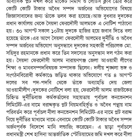
আবাসিক প্লট দখল করে মার্কেট নির্মাণ ও লেডিস ক্লাব তৈরি করে
কোটি কোটি টাকার অবৈধ সম্পদ অর্জনের অভিযোগের বিষয়ে
জিজ্ঞাসাবাদের জন্য তাঁকে তলব করা হয়েছে।আজ বুধবার দুদকের
প্রধান কার্যালয় থেকে সৈয়দা ফেরদৌসী আলমকে এ নোটিশ পাঠানো
হয়। ৩০ আগস্ট সকাল ১০টায় দুদকে হাজির হয়ে জবাব দিতে বলা
হয়েছে তাঁকে।এর আগে সৈয়দা ফেরদৌসী আলমের দুর্নীতি ও অবৈধ
সম্পদ অর্জনের অভিযোগ অনুসন্ধানে দুদকের সহকারী পরিচালক মো.
সহিদুর রহমানকে প্রধান করে তিন সদস্যের অনুসন্ধান দল গঠন করা
হয়। সৈয়দা ফেরদৌসী আলম নারায়ণগঞ্জ জেলা আওয়ামী লীগের
শিক্ষা ও মানবসম্পদবিষয়ক সম্পাদক ছিলেন। দলীয় শৃঙ্খলা ভঙ্গ ও
সংগঠনবিরোধী কর্মকাণ্ডে জড়িত থাকার অভিযোগে গত ৪ আগস্ট
দলের সব পদ-পদবি থেকে তাঁকে অব্যাহতি দেয় জেলা
আওয়ামীলীগ।দুদকের নোটিশে বলা হয়, ফেরদৌসী আলম রাজউকের
চিহ্নিত দুর্নীতিবাজ কর্মকর্তাদের সহায়তায় পূর্বাচল কনভেনশন
লিমিটেট-এর নামে বরাদ্দকৃত প্লট নিয়মবহির্ভূত ও অবৈধ পন্থায় নাম
পরিবর্তন করে পূর্বাচল নীলা কনভেনশন লিমিটেট-এর নামে প্লট বরাদ্দ
নিয়ে দুর্নীতির মাধ্যমে নামে-বেনামে কোটি কোটি টাকার অবৈধ সম্পদ
অর্জনপূর্বক বিদেশে মানি লন্ডারিং করেছেন। এ ছাড়া পূর্বাচলে
প্রধানমন্ত্রী শেখ হাসিনা আন্তর্জাতিক স্টেডিয়ামের জমি দখল করে নীলা