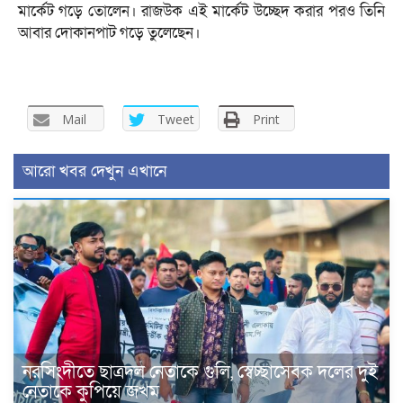
মার্কেট গড়ে তোলেন। রাজউক এই মার্কেট উচ্ছেদ করার পরও তিনি
আবার দোকানপাট গড়ে তুলেছেন।
Mail
Tweet
Print
আরো খবর দেখুন এখানে
নরসিংদীতে ছাত্রদল নেতাকে গুলি, স্বেচ্ছাসেবক দলের দুই
নেতাকে কুপিয়ে জখম