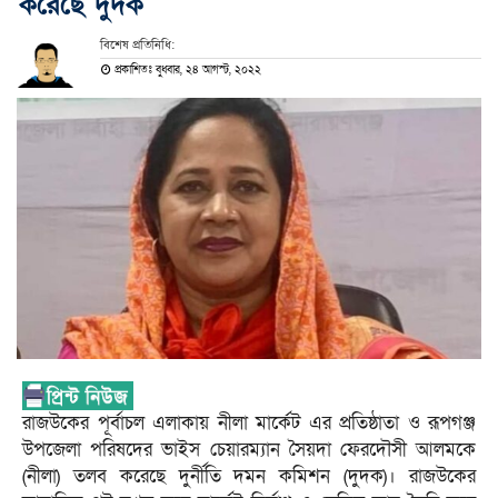
করেছে দুদক
বিশেষ প্রতিনিধি:
প্রকাশিতঃ বুধবার, ২৪ আগস্ট, ২০২২
রাজউকের পূর্বাচল এলাকায় নীলা মার্কেট এর প্রতিষ্ঠাতা ও রূপগঞ্জ
উপজেলা পরিষদের ভাইস চেয়ারম্যান সৈয়দা ফেরদৌসী আলমকে
(নীলা) তলব করেছে দুর্নীতি দমন কমিশন (দুদক)। রাজউকের