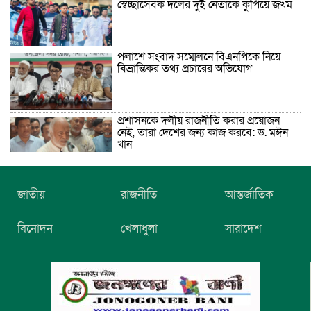
স্বেচ্ছাসেবক দলের দুই নেতাকে কুপিয়ে জখম
পলাশে সংবাদ সম্মেলনে বিএনপিকে নিয়ে
বিভ্রান্তিকর তথ্য প্রচারের অভিযোগ
প্রশাসনকে দলীয় রাজনীতি করার প্রয়োজন
নেই, তারা দেশের জন্য কাজ করবে: ড. মঈন
খান
নিখোঁজের তিনদিন পর মাইক্রোবাস চালকের
জাতীয়
রাজনীতি
আন্তর্জাতিক
মরদেহ উদ্ধার
বিনোদন
খেলাধুলা
সারাদেশ
উৎসবমুখর আয়োজনে গয়েশপুর পদ্মলোচন
উচ্চ বিদ্যালয়ের ৮১তম বার্ষিক ক্রীড়া
প্রতিযোগিতা