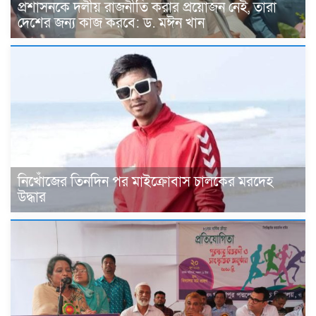
প্রশাসনকে দলীয় রাজনীতি করার প্রয়োজন নেই, তারা
দেশের জন্য কাজ করবে: ড. মঈন খান
নিখোঁজের তিনদিন পর মাইক্রোবাস চালকের মরদেহ
উদ্ধার