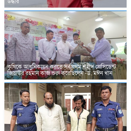
উদ্ধার
কৃষিকে আধুনিকায়ন করতে সর্বপ্রথম শহীদ প্রেসিডেন্ট
জিয়াউর রহমান কাজ শুরু করেছিলেন -ড. মঈন খান