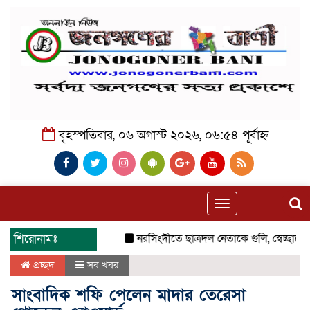
বৃহস্পতিবার, ০৬ অগাস্ট ২০২৬, ০৬:৫৪ পূর্বাহ্ন
Toggle
navigation
শিরোনামঃ
নরসিংদীতে ছাত্রদল নেতাকে গুলি, স্বেচ্ছাসেবক
প্রচ্ছদ
সব খবর
সাংবাদিক শফি পেলেন মাদার তেরেসা