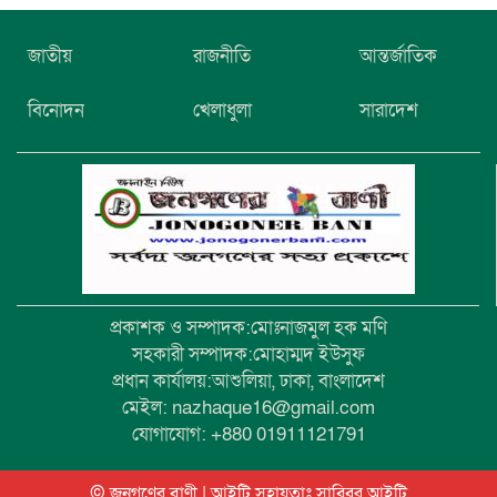
নিখোঁজের তিনদিন পর মাইক্রোবাস চালকের
জাতীয়
রাজনীতি
আন্তর্জাতিক
মরদেহ উদ্ধার
বিনোদন
খেলাধুলা
সারাদেশ
উৎসবমুখর আয়োজনে গয়েশপুর পদ্মলোচন
উচ্চ বিদ্যালয়ের ৮১তম বার্ষিক ক্রীড়া
প্রতিযোগিতা
প্রকাশক ও সম্পাদক:মোঃনাজমুল হক মণি
সহকারী সম্পাদক:মোহাম্মদ ইউসুফ
প্রধান কার্যালয়:আশুলিয়া, ঢাকা, বাংলাদেশ
মেইল: nazhaque16@gmail.com
যোগাযোগ: +880 01911121791
© জনগণের বাণী | আইটি সহায়তাঃ
সাব্বির আইটি