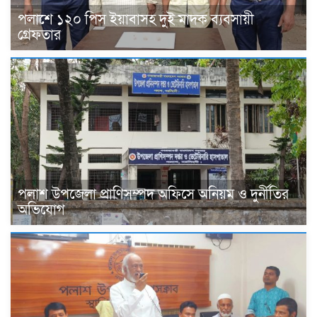
পলাশে ১২০ পিস ইয়াবাসহ দুই মাদক ব্যবসায়ী
গ্রেফতার
পলাশ উপজেলা প্রাণিসম্পদ অফিসে অনিয়ম ও দুর্নীতির
অভিযোগ