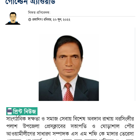
গোল্ডেন এ্যাওয়ার্ড
নিজস্ব প্রতিবেদক:
প্রকাশিতঃ রবিবার, ২৬ জুন, ২০২২
সাংগঠনিক দক্ষতা ও সমাজ সেবায় বিশেষ অবদান রাখায় নরসিংদীর
পলাশ উপজেলা প্রেসক্লাবের সভাপতি ও ঘোড়াশাল পৌর
আওয়ামীলীগের সাধারণ সম্পাদক এস এম শফি কে মাদার তেরেসা