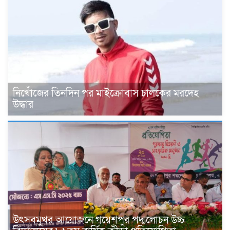
নিখোঁজের তিনদিন পর মাইক্রোবাস চালকের মরদেহ
উদ্ধার
উৎসবমুখর আয়োজনে গয়েশপুর পদ্মলোচন উচ্চ