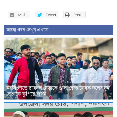
Mail
Tweet
Print
আরো খবর দেখুন এখানে
নরসিংদীতে ছাত্রদল নেতাকে গুলি, স্বেচ্ছাসেবক দলের দুই
নেতাকে কুপিয়ে জখম