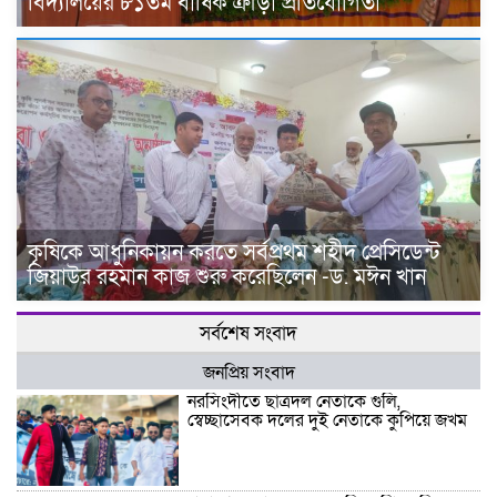
বিদ্যালয়ের ৮১তম বার্ষিক ক্রীড়া প্রতিযোগিতা
কৃষিকে আধুনিকায়ন করতে সর্বপ্রথম শহীদ প্রেসিডেন্ট
জিয়াউর রহমান কাজ শুরু করেছিলেন -ড. মঈন খান
সর্বশেষ সংবাদ
জনপ্রিয় সংবাদ
নরসিংদীতে ছাত্রদল নেতাকে গুলি,
স্বেচ্ছাসেবক দলের দুই নেতাকে কুপিয়ে জখম