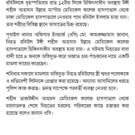
রবিউলকে বৃহস্পতিবার রাত ১২টার দিকে চিকিৎসাধীন অবস্থায় টঙ্গী
শহীদ আহসান উল্লাহ মাস্টার মেডিকেল কলেজ হাসপাতাল থেকে
ঢাকা মেডিকেল হাসপাতালে নেওয়ার পথে রবিউল ইসলাম মারা যান।
তার শরীরে বিভিন্ন স্থানে আঘাতের চিহ্ন রয়েছে।
পূবাইল থানার অফিসার ইনচার্জ (ওসি) মো. কামরুজ্জামান জানান,
নিহত রবিউল টঙ্গী শহীদ আহসান উল্লাহ মেডিকেল কলেজ
হাসপাতালে চিকিৎসাধীন অবস্থায় মারা যায়। এ ঘটনায় নিহতের বাবা
বাদী হয়ে ৪ জনকে অভিযুক্ত করে অজ্ঞাত চার-পাঁচজনের নামে একটি
মামলা দায়ের করেছেন।
শনিবার সকালে মামলায় অভিযুক্ত নিহত রবিউলের স্ত্রী শ্বশুর শ্যালককে
ও প্রতিবেশী লিটনকে গ্রেপ্তার করা হয়েছে। অন্যান্য আসামিদের ধরতে
পুলিশ কাজ করছে। তদন্ত সাপেক্ষে পরবর্তী ব্যবস্থা নেওয়া হবে।
শহীদ তাজউদ্দীন আহমদ মেডিকেল কলেজ হাসপাতাল থেকে
ময়নাতদন্ত শেষে নিহতের মরদেহ পরিবারের কাছে হস্তান্তর করা
হয়েছে বলেও জানান ওসি।