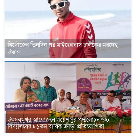
নিখোঁজের তিনদিন পর মাইক্রোবাস চালকের মরদেহ
উদ্ধার
উৎসবমুখর আয়োজনে গয়েশপুর পদ্মলোচন উচ্চ
বিদ্যালয়ের ৮১তম বার্ষিক ক্রীড়া প্রতিযোগিতা