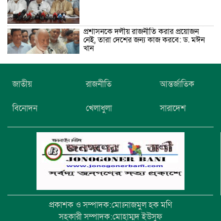
প্রশাসনকে দলীয় রাজনীতি করার প্রয়োজন
নেই, তারা দেশের জন্য কাজ করবে: ড. মঈন
খান
নিখোঁজের তিনদিন পর মাইক্রোবাস চালকের
জাতীয়
রাজনীতি
আন্তর্জাতিক
মরদেহ উদ্ধার
বিনোদন
খেলাধুলা
সারাদেশ
উৎসবমুখর আয়োজনে গয়েশপুর পদ্মলোচন
উচ্চ বিদ্যালয়ের ৮১তম বার্ষিক ক্রীড়া
প্রতিযোগিতা
প্রকাশক ও সম্পাদক:মোঃনাজমুল হক মণি
সহকারী সম্পাদক:মোহাম্মদ ইউসুফ