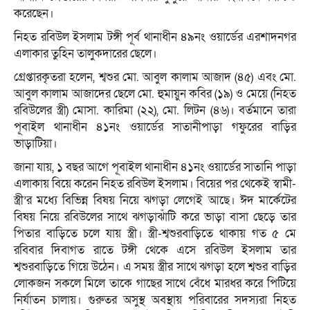
করেছেন।
নিহত রবিউল ইসলাম টঙ্গী পূর্ব থানাধীন ৪৯নং ওয়ার্ডের এরশাদনগর
এলাকার তুহিন তালুকদারের ছেলে।
গ্রেপ্তারকৃতরা হলেন, শ্বশুর মো. আবুল কালাম আজাদ (৪৫) এবং মো.
আবুল কালাম আজাদের ছেলে মো. হুমায়ুন কবির (১৯) ও মেয়ে (নিহত
রবিউলের স্ত্রী) মোসা. কারিমা (২২), মো. লিটন (৪৬)। বর্তমানে তারা
পূবাইল থানাধীন ৪১নং ওয়ার্ডের সাতানীপাড়া গফুরের বাড়ির
ভাড়াটিয়া।
জানা যায়, ১ বছর আগে পূবাইল থানাধীন ৪১নং ওয়ার্ডের সাতানি পাড়া
এলাকায় বিয়ে করেন নিহত রবিউল ইসলাম। বিয়ের পর থেকেই স্বামী-
স্ত্রী’র মধ্যে বিভিন্ন বিষয় নিয়ে ঝগড়া লেগেই আছে। ঈদ মার্কেটের
বিষয় নিয়ে রবিউলের সাথে ঝগড়াঝাঁটি করে ভাড়া বাসা ছেড়ে তার
পিতার বাড়িতে চলে যায় স্ত্রী। স্ত্রী-শ্বশুরবাড়িতে থাকায় গত ৫ মে
রবিবার দিবাগত রাতে টঙ্গী থেকে এসে রবিউল ইসলাম তার
শ্বশুরবাড়িতে গিয়ে উঠেন। এ সময় স্ত্রীর সাথে ঝগড়া হলে শ্বশুর বাড়ির
লোকজন সকলে মিলে তাকে গাছের সাথে বেঁধে মারধর করে পিটিয়ে
নির্যাতন চালায়। গুরুতর অসুস্থ অবস্থায় পরিবারের সদস্যরা নিহত