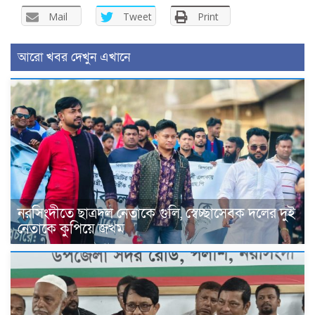
Mail
Tweet
Print
আরো খবর দেখুন এখানে
নরসিংদীতে ছাত্রদল নেতাকে গুলি, স্বেচ্ছাসেবক দলের দুই
নেতাকে কুপিয়ে জখম