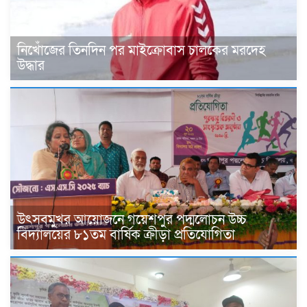
নিখোঁজের তিনদিন পর মাইক্রোবাস চালকের মরদেহ
উদ্ধার
উৎসবমুখর আয়োজনে গয়েশপুর পদ্মলোচন উচ্চ
বিদ্যালয়ের ৮১তম বার্ষিক ক্রীড়া প্রতিযোগিতা