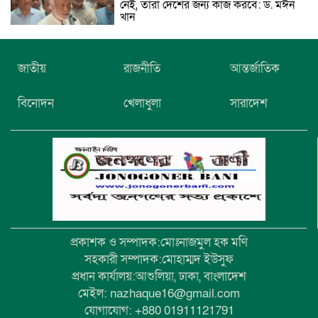
নেই, তারা দেশের জন্য কাজ করবে: ড. মঈন
খান
নিখোঁজের তিনদিন পর মাইক্রোবাস চালকের
জাতীয়
রাজনীতি
আন্তর্জাতিক
মরদেহ উদ্ধার
বিনোদন
খেলাধুলা
সারাদেশ
উৎসবমুখর আয়োজনে গয়েশপুর পদ্মলোচন
উচ্চ বিদ্যালয়ের ৮১তম বার্ষিক ক্রীড়া
প্রতিযোগিতা
প্রকাশক ও সম্পাদক:মোঃনাজমুল হক মণি
সহকারী সম্পাদক:মোহাম্মদ ইউসুফ
প্রধান কার্যালয়:আশুলিয়া, ঢাকা, বাংলাদেশ
মেইল: nazhaque16@gmail.com
যোগাযোগ: +880 01911121791