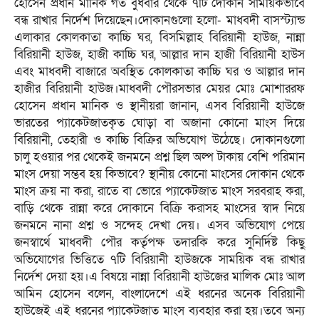
হোসেন প্রধান মানিক গত বুধবার থেকে ৭টি দোকান সাময়িকভাবে
বন্ধ রাখার নির্দেশ দিয়েছেন।দোকানগুলো হলো- মাধবদী বাসস্ট্যান্ড
এলাকার কোলকাতা কাচ্চি ঘর, বিসমিল্লাহ বিরিয়ানী হাউজ, নান্না
বিরিয়ানী হাউজ, হাজী কাচ্চি ঘর, আল্লার দান হাজী বিরিয়ানী হাউস
এবং মাধবদী বাজারে অবস্থিত কোলকাতা কাচ্চি ঘর ও আল্লার দান
হাজীর বিরিয়ানী হাউজ।মাধবদী পৌরসভার মেয়র মোঃ মোশাররফ
হোসেন প্রধান মানিক ও স্থানীয়রা জানান, এসব বিরিয়ানী হাউজে
ভারতের প্যাকেটজাতকৃত ঘোড়া বা অজানা কোনো মাংস দিয়ে
বিরিয়ানী, তেহারী ও কাচ্চি বিক্রির অভিযোগ উঠেছে। দোকানগুলো
চালু হওয়ার পর থেকেই জনমনে প্রশ্ন ছিল অল্প টাকায় বেশি পরিমান
মাংস দেয়া সম্ভব হয় কিভাবে? স্থানীয় কোনো মাংসের দোকান থেকে
মাংস ক্রয় না করা, রাতে বা ভোরে প্যাকেটজাত মাংস সরবরাহ করা,
বাড়ি থেকে রান্না করে দোকানে বিক্রি করাসহ মাংসের স্বাদ নিয়ে
জনমনে নানা প্রশ্ন ও সন্দেহ দেখা দেয়। এসব অভিযোগ পেয়ে
জনস্বার্থে মাধবদী পৌর কর্তৃপক্ষ তদারকি করে সুনির্দিষ্ট কিছু
অভিযোগের ভিত্তিতে ৭টি বিরিয়ানী হাউজকে সাময়িক বন্ধ রাখার
নির্দেশ দেয়া হয়।এ বিষয়ে নান্না বিরিয়ানী হাউজের মালিক মোঃ আল
আমিন হোসেন বলেন, বাংলাদেশে এই ধরনের অনেক বিরিয়ানী
হাউজেই এই ধরনের প্যাকেটজাত মাংস ব্যবহার করা হয়।তবে অন্য