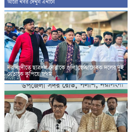
আরো খবর দেখুন এখানে
নরসিংদীতে ছাত্রদল নেতাকে গুলি, স্বেচ্ছাসেবক দলের দুই
নেতাকে কুপিয়ে জখম