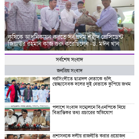
কৃষিকে আধুনিকায়ন করতে সর্বপ্রথম শহীদ প্রেসিডেন্ট
জিয়াউর রহমান কাজ শুরু করেছিলেন -ড. মঈন খান
সর্বশেষ সংবাদ
জনপ্রিয় সংবাদ
নরসিংদীতে ছাত্রদল নেতাকে গুলি,
স্বেচ্ছাসেবক দলের দুই নেতাকে কুপিয়ে জখম
পলাশে সংবাদ সম্মেলনে বিএনপিকে নিয়ে
বিভ্রান্তিকর তথ্য প্রচারের অভিযোগ
প্রশাসনকে দলীয় রাজনীতি করার প্রয়োজন