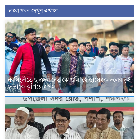
আরো খবর দেখুন এখানে
নরসিংদীতে ছাত্রদল নেতাকে গুলি, স্বেচ্ছাসেবক দলের দুই
নেতাকে কুপিয়ে জখম