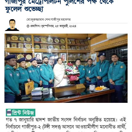
গাজীপুর মেট্রোপলিটন পুলিশের পক্ষ থেকে
ফুলেল শুভেচ্ছা
মোঃনুরুজ্জামান শেখ:গাজীপুর মহানগর
প্রকাশিতঃ বৃহস্পতিবার, ২৫ জানুয়ারী, ২০২৪
গত ৭ জানুয়ারি দ্বাদশ জাতীয় সংসদ নির্বাচন অনুষ্ঠিত হয়েছে। এই
নির্বাচনে গাজীপুর-২ (টঙ্গী সদর) আসনে আওয়ামীলীগ মনোনীত প্রার্থী,