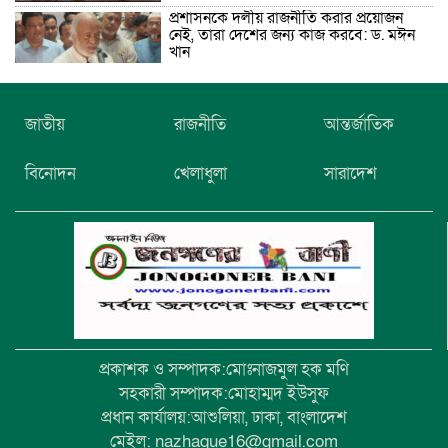
প্রশাসনকে দলীয় রাজনীতি করার প্রয়োজন
নেই, তারা দেশের জন্য কাজ করবে: ড. মঈন
খান
নিখোঁজের তিনদিন পর মাইক্রোবাস চালকের
জাতীয়
রাজনীতি
আন্তর্জাতিক
মরদেহ উদ্ধার
বিনোদন
খেলাধুলা
সারাদেশ
উৎসবমুখর আয়োজনে গয়েশপুর পদ্মলোচন
উচ্চ বিদ্যালয়ের ৮১তম বার্ষিক ক্রীড়া
প্রতিযোগিতা
প্রকাশক ও সম্পাদক:মোঃনাজমুল হক মণি
সহকারী সম্পাদক:মোহাম্মদ ইউসুফ
প্রধান কার্যালয়:আশুলিয়া, ঢাকা, বাংলাদেশ
মেইল: nazhaque16@gmail.com