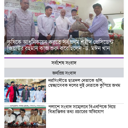
কৃষিকে আধুনিকায়ন করতে সর্বপ্রথম শহীদ প্রেসিডেন্ট
জিয়াউর রহমান কাজ শুরু করেছিলেন -ড. মঈন খান
সর্বশেষ সংবাদ
জনপ্রিয় সংবাদ
নরসিংদীতে ছাত্রদল নেতাকে গুলি,
স্বেচ্ছাসেবক দলের দুই নেতাকে কুপিয়ে জখম
পলাশে সংবাদ সম্মেলনে বিএনপিকে নিয়ে
বিভ্রান্তিকর তথ্য প্রচারের অভিযোগ