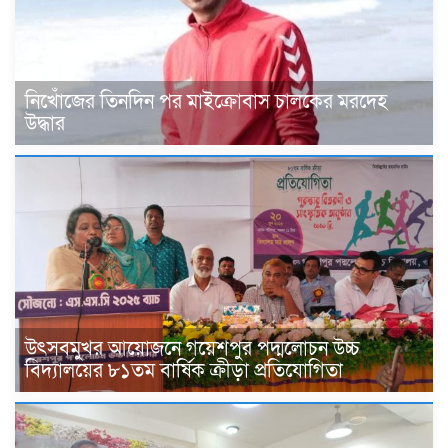
নিখোঁজের তিনদিন পর মাইক্রোবাস চালকের মরদেহ
উদ্ধার
উৎসবমুখর আয়োজনে গয়েশপুর পদ্মলোচন উচ্চ
বিদ্যালয়ের ৮১তম বার্ষিক ক্রীড়া প্রতিযোগিতা