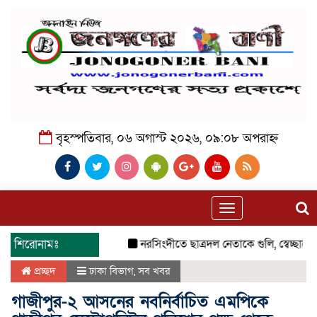
বৃহস্পতিবার, ০৬ অগাস্ট ২০২৬, ০৯:০৮ অপরাহ্ন
Toggle
navigation
শিরোনামঃ
নরসিংদীতে ছাত্রদল নেতাকে গুলি, স্বেচ্ছাসেবক
প্রচ্ছদ
ঢাকা বিভাগ
,
সব খবর
গাজীপুর-২ আসনের নবনির্বাচিত এমপিকে