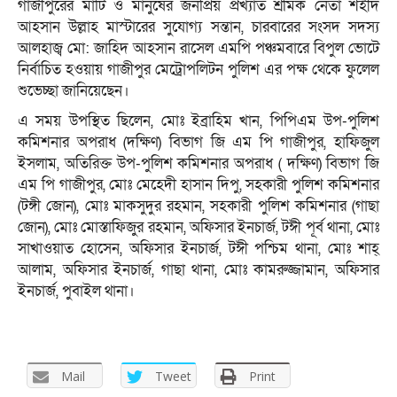
গাজীপুরের মাটি ও মানুষের জনপ্রিয় প্রখ্যাত শ্রমিক নেতা শহীদ
আহসান উল্লাহ মাস্টারের সুযোগ্য সন্তান, চারবারের সংসদ সদস্য
আলহাজ্ব মো: জাহিদ আহসান রাসেল এমপি পঞ্চমবারে বিপুল ভোটে
নির্বাচিত হওয়ায় গাজীপুর মেট্রোপলিটন পুলিশ এর পক্ষ থেকে ফুলেল
শুভেচ্ছা জানিয়েছেন।
এ সময় উপস্থিত ছিলেন, মোঃ ইব্রাহিম খান, পিপিএম উপ-পুলিশ
কমিশনার অপরাধ (দক্ষিণ) বিভাগ জি এম পি গাজীপুর, হাফিজুল
ইসলাম, অতিরিক্ত উপ-পুলিশ কমিশনার অপরাধ ( দক্ষিণ) বিভাগ জি
এম পি গাজীপুর, মোঃ মেহেদী হাসান দিপু, সহকারী পুলিশ কমিশনার
(টঙ্গী জোন), মোঃ মাকসুদুর রহমান, সহকারী পুলিশ কমিশনার (গাছা
জোন), মোঃ মোস্তাফিজুর রহমান, অফিসার ইনচার্জ, টঈী পূর্ব থানা, মোঃ
সাখাওয়াত হোসেন, অফিসার ইনচার্জ, টঈী পশ্চিম থানা, মোঃ শাহ্
আলাম, অফিসার ইনচার্জ, গাছা থানা, মোঃ কামরুজ্জামান, অফিসার
ইনচার্জ, পুবাইল থানা।
Mail
Tweet
Print