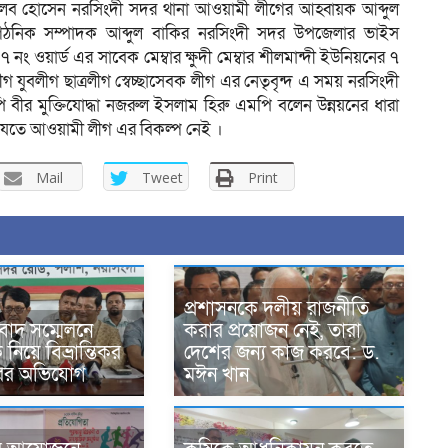
ব হোসেন নরসিংদী সদর থানা আওয়ামী লীগের আহ্বায়ক আব্দুল
গঠনিক সম্পাদক আব্দুল বাকির নরসিংদী সদর উপজেলার ভাইস
৭ নং ওয়ার্ড এর সাবেক মেম্বার ক্ষুদী মেম্বার শীলমান্দী ইউনিয়নের ৭
যুবলীগ ছাত্রলীগ স্বেচ্ছাসেবক লীগ এর নেতৃবৃন্দ এ সময় নরসিংদী
ি বীর মুক্তিযোদ্ধা নজরুল ইসলাম হিরু এমপি বলেন উন্নয়নের ধারা
 যেতে আওয়ামী লীগ এর বিকল্প নেই ।
Mail
Tweet
Print
প্রশাসনকে দলীয় রাজনীতি
বাদ সম্মেলনে
করার প্রয়োজন নেই, তারা
িয়ে বিভ্রান্তিকর
দেশের জন্য কাজ করবে: ড.
ারের অভিযোগ
মঈন খান