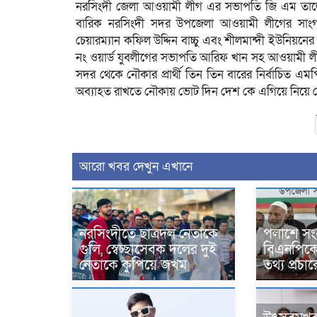
নরসিংদী জেলা আওয়ামী লীগ এর সভাপতি জি এম তালে
বারিক নরসিংদী সদর উপজেলা আওয়ামী লীগের সাং
চেয়ারম্যান কফিল উদ্দিন বাচ্চু এবং শীলমান্দী ইউনিয়নের 
নং ওয়ার্ড যুবলীগের সভাপতি আরিফ খান সহ আওয়ামী লীগ 
সদর থেকে নৌকার প্রার্থী তিন তিন বারের নির্বাচিত এমপ
অব্যাহত রাখতে নৌকায় ভোট দিন দেশ কে এগিয়ে নিয়ে
আরো খবর দেখুন এখানে
নরসিংদীতে ছাত্রদল নেতাকে
পলাশে সং
গুলি, স্বেচ্ছাসেবক দলের দুই
বিএনপিকে ন
নেতাকে কুপিয়ে জখম
তথ্য প্রচ