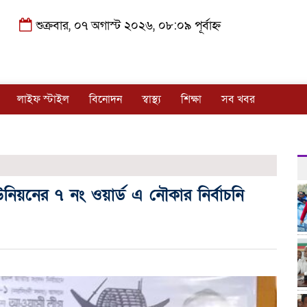
শুক্রবার, ০৭ অগাস্ট ২০২৬, ০৮:০৯ পূর্বাহ্ন
লাইফ স্টাইল
বিনোদন
স্বাস্থ্য
শিক্ষা
সব খবর
য়নের ৭ নং ওয়ার্ড এ নৌকার নির্বাচনি