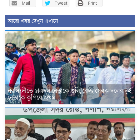
Mail
Tweet
Print
আরো খবর দেখুন এখানে
নরসিংদীতে ছাত্রদল নেতাকে গুলি, স্বেচ্ছাসেবক দলের দুই
নেতাকে কুপিয়ে জখম