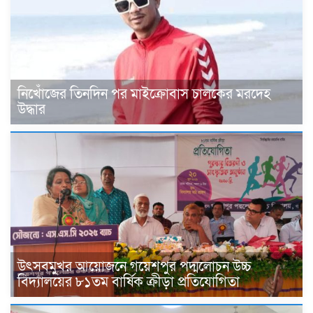
নিখোঁজের তিনদিন পর মাইক্রোবাস চালকের মরদেহ
উদ্ধার
উৎসবমুখর আয়োজনে গয়েশপুর পদ্মলোচন উচ্চ
বিদ্যালয়ের ৮১তম বার্ষিক ক্রীড়া প্রতিযোগিতা