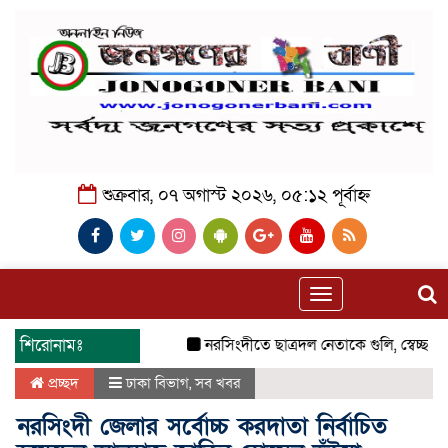
শুক্রবার, ০৭ অগাস্ট ২০২৬, ০৫:১২ পূর্বাহ্ন
Toggle
navigation
শিরোনামঃ
নরসিংদীতে ছাত্রদল নেতাকে গুলি, স্বেচ্ছাসেব
প্রচ্ছদ
ঢাকা বিভাগ
,
সব খবর
নরসিংদী জেলার সর্বোচ্চ করদাতা নির্বাচিত