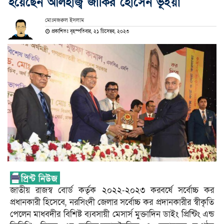
হয়েছেন আলহাজ্ব জাকির হোসেন ভূঁইয়া
মোঃনজরুল ইসলাম
প্রকাশিতঃ বৃহস্পতিবার, ২১ ডিসেম্বর, ২০২৩
জাতীয় রাজস্ব বোর্ড কর্তৃক ২০২২-২০২৩ করবর্ষে সর্বোচ্চ কর
প্রধানকারী হিসেবে, নরসিংদী জেলার সর্বোচ্চ কর প্রদানকারীর স্বীকৃতি
পেলেন মাধবদীর বিশিষ্ট ব্যবসায়ী মেসার্স মুক্তাদিন ডাইং প্রিন্টিং এন্ড