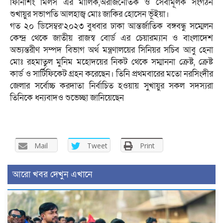
ফিনিশিং মিলস এর মালিক,অরাজনৈতিক ও সেবামূলক সংগঠন
শুখায়ুর সভাপতি আলহাজ্ব মোঃ জাকির হোসেন ভূঁইয়া।
গত ২০ ডিসেম্বর’২০২৩ বুধবার ঢাকা আন্তর্জাতিক বঙ্গবন্ধু সম্মেলন
কেন্দ্র থেকে জাতীয় রাজস্ব বোর্ড এর চেয়ারম্যান ও বাংলাদেশ
অভ্যন্তরীণ সম্পদ বিভাগ অর্থ মন্ত্রণালয়ের সিনিয়র সচিব আবু হেনা
মোঃ রহমাতুল মুনিম মহোদয়ের নিকট থেকে সম্মাননা ক্রেষ্ট, ক্রেষ্ট
কার্ড ও সার্টিফিকেট গ্রহন করেছেন। তিনি প্রথমবারের মতো নরসিংদীর
জেলার সর্বোচ্চ করদাতা নির্বাচিত হওয়ায় সুখায়ুর সকল সদস্যরা
তিনিকে ধন্যবাদও শুভেচ্ছা জানিয়েছেন
Mail
Tweet
Print
আরো খবর দেখুন এখানে