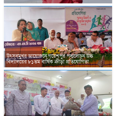
উৎসবমুখর আয়োজনে গয়েশপুর পদ্মলোচন উচ্চ
বিদ্যালয়ের ৮১তম বার্ষিক ক্রীড়া প্রতিযোগিতা