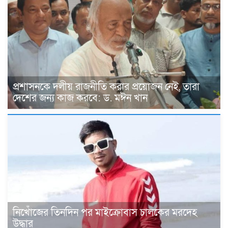
প্রশাসনকে দলীয় রাজনীতি করার প্রয়োজন নেই, তারা
দেশের জন্য কাজ করবে: ড. মঈন খান
নিখোঁজের তিনদিন পর মাইক্রোবাস চালকের মরদেহ
উদ্ধার