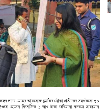
 ভঙ্গের দায়ে মেহের আফরোজ চুমকির নৌকা প্রতীকের সমর্থককে ৫০
াইওয়ে হেভেন রিসোর্টকে ১ লাখ টাকা জরিমানা করেছে ভ্রাম্যমান