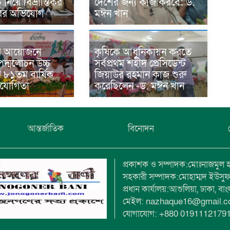
িয়ে বিভ্রান্তিকর
দেশের জন্য কাজ করবে: ড.
ারের অভিযোগ
মঈন খান
র আয়োজনে
কৃষিকে আধুনিকায়ন করতে
দ্মলোচন উচ্চ
সর্বপ্রথম শহীদ প্রেসিডেন্ট
র ৮১তম বার্ষিক
জিয়াউর রহমান কাজ শুরু
তিযোগিতা
করেছিলেন -ড. মঈন খান
আন্তর্জাতিক
বিনোদন
প্রকাশক ও সম্পাদক:মোঃনাজমুল 
সহকারী সম্পাদক:মোহাম্মদ ইউসু
প্রধান কার্যালয়:আশুলিয়া, ঢাকা, বা
মেইল: nazhaque16@gmail.
যোগাযোগ: +880 0191112179