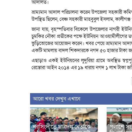
আদালত।
ভ্রাম্যমান আদাল পরিচালনা করেন উপজেলা সহকারী কমিশনার
উপস্থিত ছিলেন, বেঞ্চ সহকারী মাহবুবুল ইসলাম, কালীগঞ্
জানা যায়, বৃহস্পতিবার বিকেলে উপজেলার নাগরী ইউন
চুমকির নৌকা প্রতীকের পক্ষে ইউনিয়ন আওয়ামীলীগের ত
ভুড়িভোজের আয়োজন করেন। খবর পেয়ে ভ্রাম্যমান আদাল
একটি মামলায় বাদল শিকদারকে নগদ ৫০ হাজার টাকা জ
এছাড়াও একই ইউনিয়নের লুদুরিয়া গ্রামে অবস্থিত স্বপ্
রেস্তোরা আইন ২০১৪ এর ১৯ ধারায় নগদ ১ লাখ টাকা জর
আরো খবর দেখুন এখানে
নরসিংদীতে ছাত্রদল নেতাকে
পলাশে সং