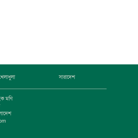
খেলাধুলা
সারাদেশ
হক মণি
ফ
ংলাদেশ
com
1