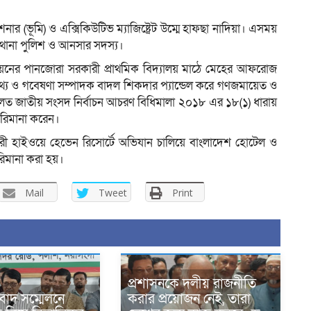
 (ভূমি) ও এক্সিকিউটিভ ম্যাজিষ্ট্রেট উম্মে হাফছা নাদিয়া। এসময়
জ থানা পুলিশ ও আনসার সদস্য।
িয়নের পানজোরা সরকারী প্রাথমিক বিদ্যালয় মাঠে মেহের আফরোজ
থ্য ও গবেষণা সম্পাদক বাদল শিকদার প্যান্ডেল করে গণজমায়েত ও
ত জাতীয় সংসদ নির্বাচন আচরণ বিধিমালা ২০১৮ এর ১৮(১) ধারায়
রিমানা করেন।
নপুরী হাইওয়ে হেভেন রিসোর্টে অভিযান চালিয়ে বাংলাদেশ হোটেল ও
িমানা করা হয়।
Mail
Tweet
Print
প্রশাসনকে দলীয় রাজনীতি
বাদ সম্মেলনে
করার প্রয়োজন নেই, তারা