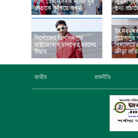
গুলি, স্বেচ্ছাসেবক দলের দুই
বিএনপিকে ন
নেতাকে কুপিয়ে জখম
তথ্য প্রচ
উৎসবমুখ
নিখোঁজের তিনদিন পর
গয়েশপুর প
মাইক্রোবাস চালকের মরদেহ
বিদ্যালয়ে
উদ্ধার
ক্রীড়া প্র
জাতীয়
রাজনীতি