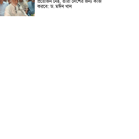
প্রয়োজন নেই, তারা দেশের জন্য কাজ
করবে: ড. মঈন খান
নিখোঁজের তিনদিন পর মাইক্রোবাস
চালকের মরদেহ উদ্ধার
উৎসবমুখর আয়োজনে গয়েশপুর
পদ্মলোচন উচ্চ বিদ্যালয়ের ৮১তম
বার্ষিক ক্রীড়া প্রতিযোগিতা