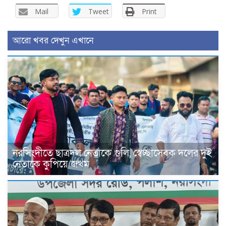
Mail
Tweet
Print
আরো খবর দেখুন এখানে
নরসিংদীতে ছাত্রদল নেতাকে গুলি, স্বেচ্ছাসেবক দলের দুই
নেতাকে কুপিয়ে জখম