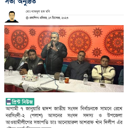
সভা অনুষ্ঠিত
মোঃ নাজমুল হক মণি
প্রকাশিতঃ রবিবার, ১৭ ডিসেম্বর, ২০২৩
আগামী ৭ জানুয়ারি দ্বাদশ জাতীয় সংসদ নির্বাচনকে সামনে রেখে
নরসিংদী-২ (পলাশ) আসনের সংসদ সদস্য ও উপজেলা
আওয়ামীলীগের সভাপতি ডাঃ আনোয়ারুল আশরাফ খাঁন দিলীপ এঁর