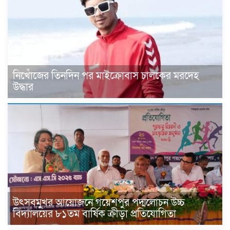
নিখোঁজের তিনদিন পর মাইক্রোবাস চালকের মরদেহ
উদ্ধার
উৎসবমুখর আয়োজনে গয়েশপুর পদ্মলোচন উচ্চ
বিদ্যালয়ের ৮১তম বার্ষিক ক্রীড়া প্রতিযোগিতা