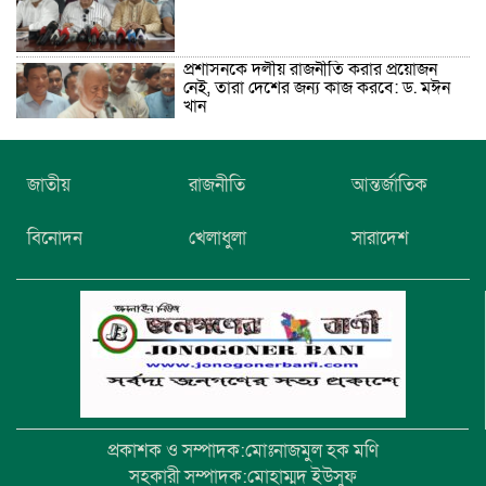
প্রশাসনকে দলীয় রাজনীতি করার প্রয়োজন
নেই, তারা দেশের জন্য কাজ করবে: ড. মঈন
খান
নিখোঁজের তিনদিন পর মাইক্রোবাস চালকের
জাতীয়
রাজনীতি
আন্তর্জাতিক
মরদেহ উদ্ধার
বিনোদন
খেলাধুলা
সারাদেশ
উৎসবমুখর আয়োজনে গয়েশপুর পদ্মলোচন
উচ্চ বিদ্যালয়ের ৮১তম বার্ষিক ক্রীড়া
প্রতিযোগিতা
প্রকাশক ও সম্পাদক:মোঃনাজমুল হক মণি
সহকারী সম্পাদক:মোহাম্মদ ইউসুফ