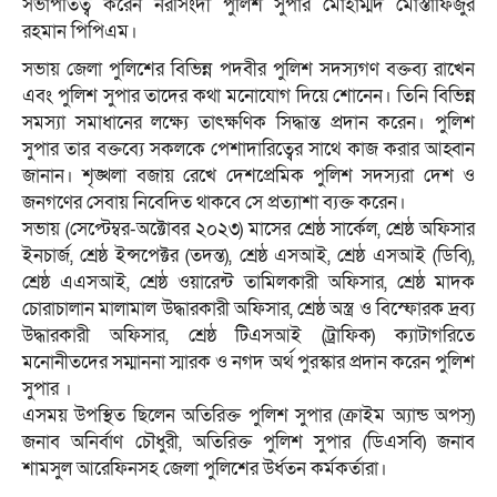
সভাপতিত্ব করেন নরসিংদী পুলিশ সুপার মোহাম্মদ মোস্তাফিজুর
রহমান পিপিএম।
সভায় জেলা পুলিশের বিভিন্ন পদবীর পুলিশ সদস্যগণ বক্তব্য রাখেন
এবং পুলিশ সুপার তাদের কথা মনোযোগ দিয়ে শোনেন। তিনি বিভিন্ন
সমস্যা সমাধানের লক্ষ্যে তাৎক্ষণিক সিদ্ধান্ত প্রদান করেন। পুলিশ
সুপার তার বক্তব্যে সকলকে পেশাদারিত্বের সাথে কাজ করার আহ্বান
জানান। শৃঙ্খলা বজায় রেখে দেশপ্রেমিক পুলিশ সদস্যরা দেশ ও
জনগণের সেবায় নিবেদিত থাকবে সে প্রত্যাশা ব্যক্ত করেন।
সভায় (সেপ্টেম্বর-অক্টোবর ২০২৩) মাসের শ্রেষ্ঠ সার্কেল, শ্রেষ্ঠ অফিসার
ইনচার্জ, শ্রেষ্ঠ ইন্সপেক্টর (তদন্ত), শ্রেষ্ঠ এসআই, শ্রেষ্ঠ এসআই (ডিবি),
শ্রেষ্ঠ এএসআই, শ্রেষ্ঠ ওয়ারেন্ট তামিলকারী অফিসার, শ্রেষ্ঠ মাদক
চোরাচালান মালামাল উদ্ধারকারী অফিসার, শ্রেষ্ঠ অস্ত্র ও বিস্ফোরক দ্রব্য
উদ্ধারকারী অফিসার, শ্রেষ্ঠ টিএসআই (ট্রাফিক) ক্যাটাগরিতে
মনোনীতদের সম্মাননা স্মারক ও নগদ অর্থ পুরস্কার প্রদান করেন পুলিশ
সুপার ।
এসময় উপস্থিত ছিলেন অতিরিক্ত পুলিশ সুপার (ক্রাইম অ্যান্ড অপস্)
জনাব অনির্বাণ চৌধুরী, অতিরিক্ত পুলিশ সুপার (ডিএসবি) জনাব
শামসুল আরেফিনসহ জেলা পুলিশের উর্ধতন কর্মকর্তারা।