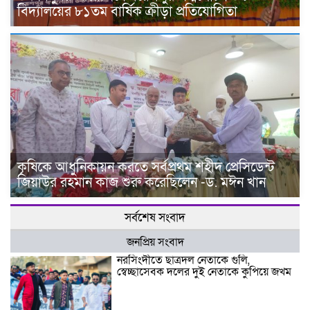
বিদ্যালয়ের ৮১তম বার্ষিক ক্রীড়া প্রতিযোগিতা
কৃষিকে আধুনিকায়ন করতে সর্বপ্রথম শহীদ প্রেসিডেন্ট
জিয়াউর রহমান কাজ শুরু করেছিলেন -ড. মঈন খান
সর্বশেষ সংবাদ
জনপ্রিয় সংবাদ
নরসিংদীতে ছাত্রদল নেতাকে গুলি,
স্বেচ্ছাসেবক দলের দুই নেতাকে কুপিয়ে জখম