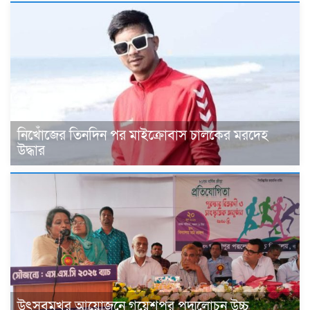
নিখোঁজের তিনদিন পর মাইক্রোবাস চালকের মরদেহ
উদ্ধার
উৎসবমুখর আয়োজনে গয়েশপুর পদ্মলোচন উচ্চ