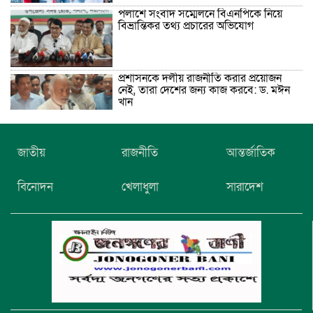
পলাশে সংবাদ সম্মেলনে বিএনপিকে নিয়ে
বিভ্রান্তিকর তথ্য প্রচারের অভিযোগ
প্রশাসনকে দলীয় রাজনীতি করার প্রয়োজন
নেই, তারা দেশের জন্য কাজ করবে: ড. মঈন
খান
নিখোঁজের তিনদিন পর মাইক্রোবাস চালকের
জাতীয়
রাজনীতি
আন্তর্জাতিক
মরদেহ উদ্ধার
বিনোদন
খেলাধুলা
সারাদেশ
উৎসবমুখর আয়োজনে গয়েশপুর পদ্মলোচন
উচ্চ বিদ্যালয়ের ৮১তম বার্ষিক ক্রীড়া
প্রতিযোগিতা