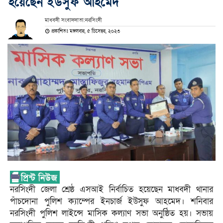
হয়েছেন ইউসুফ আহমেদ
মাধবদী সংবাদদাতা:নরসিংদী
প্রকাশিতঃ মঙ্গলবার, ৫ ডিসেম্বর, ২০২৩
নরসিংদী জেলা শ্রেষ্ঠ এসআই নির্বাচিত হয়েছেন মাধবদী থানার
পাঁচদোনা পুলিশ ক্যাম্পের ইনচার্জ ইউসুফ আহমেদ। শনিবার
নরসিংদী পুলিশ লাইন্সে মাসিক কল্যাণ সভা অনুষ্ঠিত হয়। সভায়