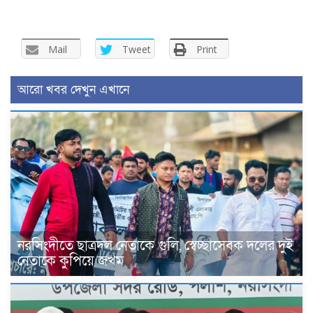
Mail
Tweet
Print
আরো খবর দেখুন এখানে
নরসিংদীতে ছাত্রদল নেতাকে গুলি, স্বেচ্ছাসেবক দলের দুই
নেতাকে কুপিয়ে জখম