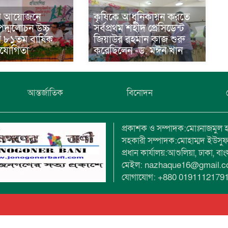
র আয়োজনে
কৃষিকে আধুনিকায়ন করতে
দ্মলোচন উচ্চ
সর্বপ্রথম শহীদ প্রেসিডেন্ট
র ৮১তম বার্ষিক
জিয়াউর রহমান কাজ শুরু
তিযোগিতা
করেছিলেন -ড. মঈন খান
আন্তর্জাতিক
বিনোদন
প্রকাশক ও সম্পাদক:মোঃনাজমুল 
সহকারী সম্পাদক:মোহাম্মদ ইউসু
প্রধান কার্যালয়:আশুলিয়া, ঢাকা, বা
মেইল: nazhaque16@gmail.
যোগাযোগ: +880 0191112179