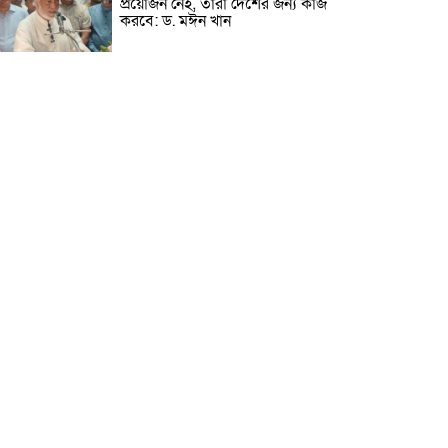
প্রয়োজন নেই, তারা দেশের জন্য কাজ
করবে: ড. মঈন খান
নিখোঁজের তিনদিন পর মাইক্রোবাস
চালকের মরদেহ উদ্ধার
উৎসবমুখর আয়োজনে গয়েশপুর
পদ্মলোচন উচ্চ বিদ্যালয়ের ৮১তম
বার্ষিক ক্রীড়া প্রতিযোগিতা