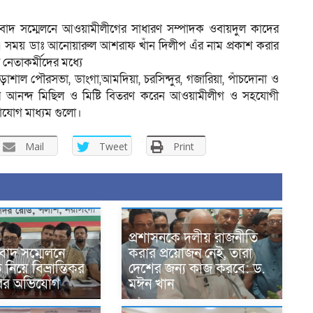
সংবাদ সম্মেলনে আওয়ামীলীগের সাধারণ সম্পাদক ওবায়দুল কাদের
 এ সময় ডাঃ আনোয়ারুল আশরাফ খাঁন দিলীপ এঁর নাম প্রকাশ করার
েতাকর্মীদের মধ্যে
ড়াশাল পৌরসভা, ডাংগা,আমদিয়া, চরসিন্দুর, গজারিয়া, পাঁচদোনা ও
 আনন্দ মিছিল ও মিষ্টি বিতরণ করেন আওয়ামীলীগ ও সহযোগী
াযোগ মাধ্যম গুলো।
Mail
Tweet
Print
প্রশাসনকে দলীয় রাজনীতি
বাদ সম্মেলনে
করার প্রয়োজন নেই, তারা
িয়ে বিভ্রান্তিকর
দেশের জন্য কাজ করবে: ড.
ারের অভিযোগ
মঈন খান