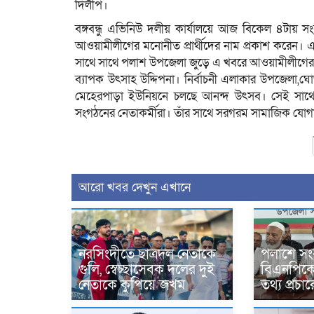
দিলীপ।
বঙ্গবন্ধু এভিনিউ দলীয় কার্যালয়ে আজ বিকেল ৪টায় 
আওয়ামীলীগের মনোনীত প্রার্থীদের নাম প্রকাশ করেন।
সাথে সাথে পলাশ উপজেলা জুড়ে এ খবরে আওয়ামীলীগের ন
ব্যাপক উৎসাহ উদ্দিপনা। নির্বাচনী এলাকার উপজেলা,ঘো
মেহেরপাড়া ইউনিয়নে চলছে আনন্দ উৎসব। সেই সাথে
সংগঠনের নেতাকর্মীরা। তাঁর সাথে সরগরম সামাজিক যোগ
আরো খবর দেখুন এখানে
নরসিংদীতে ছাত্রদল নেতাকে
পলাশে সং
গুলি, স্বেচ্ছাসেবক দলের দুই
বিএনপিকে ন
নেতাকে কুপিয়ে জখম
তথ্য প্রচ