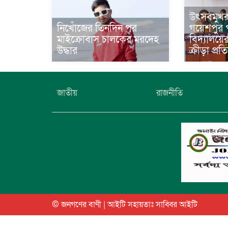
উৎসবমুখ
নিখোঁজের তিনদিন পর
গয়েশপুর প
মাইক্রোবাস চালকের মরদেহ
বিদ্যালয়ে
উদ্ধার
ক্রীড়া প্র
জাতীয়
রাজনীতি
© জনগণের বাণী | আইটি সহায়তাঃ
সাব্বির আইটি