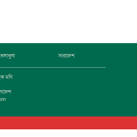
খেলাধুলা
সারাদেশ
হক মণি
ফ
ংলাদেশ
com
1