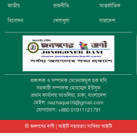
প্রশাসনকে দলীয় রাজনীতি করার প্রয়োজন
জাতীয়
রাজনীতি
আন্তর্জাতিক
নেই, তারা দেশের জন্য কাজ করবে: ড. মঈন
খান
বিনোদন
খেলাধুলা
সারাদেশ
নিখোঁজের তিনদিন পর মাইক্রোবাস চালকের
মরদেহ উদ্ধার
প্রকাশক ও সম্পাদক:মোঃনাজমুল হক মণি
সহকারী সম্পাদক:মোহাম্মদ ইউসুফ
প্রধান কার্যালয়:আশুলিয়া, ঢাকা, বাংলাদেশ
মেইল: nazhaque16@gmail.com
যোগাযোগ: +880 01911121791
© জনগণের বাণী | আইটি সহায়তাঃ
সাব্বির আইটি