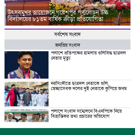
উৎসবমুখর আয়োজনে গয়েশপুর পদ্মলোচন উচ্চ
বিদ্যালয়ের ৮১তম বার্ষিক ক্রীড়া প্রতিযোগিতা
সর্বশেষ সংবাদ
জনপ্রিয় সংবাদ
পলাশে প্রতিপক্ষের হামলায় গুলিবিদ্ধ ছাত্রদল
নেতার মৃত্যু
নরসিংদীতে ছাত্রদল নেতাকে গুলি,
স্বেচ্ছাসেবক দলের দুই নেতাকে কুপিয়ে জখম
পলাশে সংবাদ সম্মেলনে বিএনপিকে নিয়ে
বিভ্রান্তিকর তথ্য প্রচারের অভিযোগ