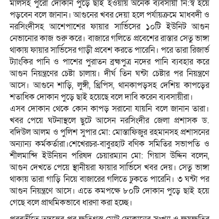
মালসহ পুরো দোকান পুড়ে ছাই হওয়ায় অনেক ব্যবসায়ী নি:স্ব হয়ে
পড়বেন বলে জানান। আগুনের খবর দেয়া হলে পর্যায়ক্রমে মাধবদী ও
নরসিংদীসহ আশেপাশের ফায়ার সার্ভিসের ১০টি ইউনিট আগুন
নেভানোর কাজ শুরু করে। বাজারে গলিতে প্রবেশের রাস্তার সেতু ভাঙ্গা
থাকায় ফায়ার সার্ভিসের গাড়ী প্রবেশ করতে পারেনি। পরে তারা রিজার্ভ
ট্যাংকির পানি ও পাশের পুরাতন ব্রহ্মপুত্র নদের পানি ব্যবহার করে
আগুন নিয়ন্ত্রণের চেষ্টা চালায়। দীর্ঘ তিন ঘন্টা চেষ্টার পর নিয়ন্ত্রণে
আসে। আগুনে শাড়ি, লুঙ্গী, থ্রিপিস, থানকাপড়সহ দেশিয় কাপড়ের
শতাধিক দোকান পুড়ে ছাই হয়েছে বলে দাবি করেন ব্যবসায়ীরা।
এসব দোকান থেকে কোন কাপড় সরানো যায়নি বলে জানান তারা।
খবর পেয়ে ঘটনাস্থলে ছুটে আসেন নরসিংদীর জেলা প্রশাসক ড.
বদিউল আলম ও পুলিশ সুপার মো: মোস্তাফিজুর রহমানসহ প্রশাসনের
অন্যান্য কর্মকর্তারা।শেখেরচর-বাবুরহাট বণিক সমিতির সভাপতি ও
শীলমান্দি ইউনিয়ন পরিষদ চেয়ারম্যান মো: গিয়াস উদ্দিন বলেন,
আগুন দেখতে পেয়ে স্থানীয়রা ফায়ার সার্ভিসে খবর দেয়। সেতু ভাঙ্গা
থাকায় তারা গাড়ি নিয়ে বাজারের গলিতে ঢুকতে পারেনি। ৩ ঘন্টা পর
আগুন নিয়ন্ত্রণে আসে। এতে কমপক্ষে ৮০টি দোকান পুড়ে ছাই হয়ে
গেছে বলে প্রাথমিকভাবে ধারণা করা হচ্ছে।