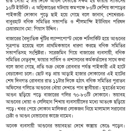
রাত সোয়া ২ টার দিকে আগুন নেভাতে সক্ষম হয় ফায়ার সার্ভিসের
১০টি ইউনিট। এ অগ্নিকাণ্ডের ঘটনায় কমপক্ষে ৮০টি দেশিয় কাপড়ের
পাইকারী দোকান পুড়ে ছাই হয়ে গেছে বলে জানান, শেখেরচর-
বাবুরহাট বণিক সমিতির সভাপতি ও শীলমান্দি ইউনিয়ন পরিষদ
চেয়ারম্যান মো: গিয়াস উদ্দিন।
বাজারের বৈদ্যুতিক খুঁটির ল্যাম্পপোস্ট থেকে শর্টসার্কিট হয়ে আগুনের
সূত্রপাত হয়েছে বলে প্রাথমিকভাবে ধারণা করছে বণিক সমিতির
সভাপতিসহ সংশ্লিষ্টরা। সরেজমিন গিয়ে বাজারের ব্যবসায়ী, বণিক
সমিতির নেতৃবৃন্দ, ফায়ার সার্ভিস ও প্রশাসনের কর্মকর্তাদের সাথে কথা
বলে জানা গেছে, প্রতি শুক্র থেকে রোববার পর্যন্ত পাইকারী এই হাটে
বেচাকেনা চলে। ছোট বড় প্রায় আড়াই হাজার দোকানের এই হাটের
শেষ দিনগত রোববার রাত ১১টার দিকে হঠাৎ বণিক সমিতির পুরাতন
অফিসের গলিতে আগুনের ধোঁয়া দেখতে পান স্থানীয়রা। মুহর্তের মধ্যে
আগুন ছড়িয়ে পড়ে বাজারের গলির ৭০-৮০টি দোকানে। ভয়াবহ
আগুনের ধোয়া ও লেলিহান শিখায় ব্যবসায়ীদের মধ্যে আতংক ছড়িয়ে
পড়ে। খবর পেয়ে দোকান মালিকরা লোকজন নিয়ে মালামাল সরানোর
চেষ্টা ও আগুন নেভানোর কাজে নামেন।
অনেক ব্যবসায়ী আগুনের ভয়াবহতা দেখে কান্নায় ভেঙে পড়েন।