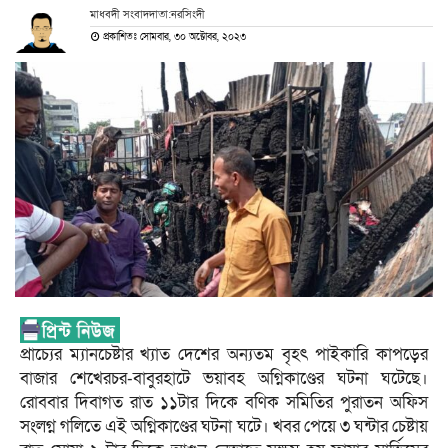
মাধবদী সংবাদদাতা:নরসিংদী
প্রকাশিতঃ সোমবার, ৩০ অক্টোবর, ২০২৩
প্রাচ্যের ম্যানচেষ্টার খ্যাত দেশের অন্যতম বৃহৎ পাইকারি কাপড়ের
বাজার শেখেরচর-বাবুরহাটে ভয়াবহ অগ্নিকাণ্ডের ঘটনা ঘটেছে।
রোববার দিবাগত রাত ১১টার দিকে বণিক সমিতির পুরাতন অফিস
সংলগ্ন গলিতে এই অগ্নিকাণ্ডের ঘটনা ঘটে। খবর পেয়ে ৩ ঘন্টার চেষ্টায়