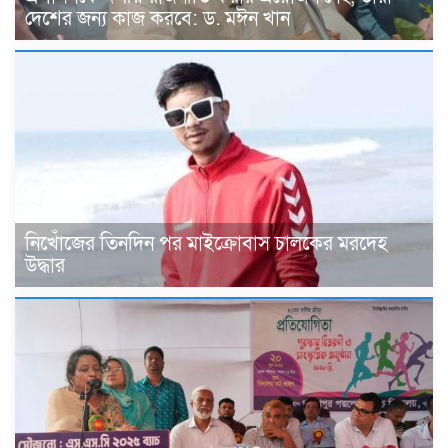
দেশের জন্য কাজ করবে: ড. মঈন খান
নিখোঁজের তিনদিন পর মাইক্রোবাস চালকের মরদেহ
উদ্ধার