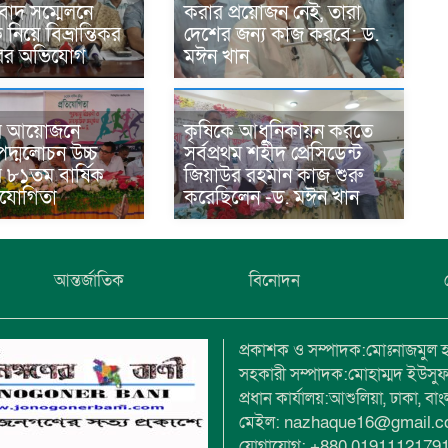
বাদ সম্মেলনে
করার প্রয়োজন নেই, তারা
িয়ে বিভ্রান্তিকর
দেশের জন্য কাজ করবে: ড.
ারের অভিযোগ
মঈন খান
র আয়োজনে
কৃষিকে আধুনিকায়ন করতে
দ্মলোচন উচ্চ
সর্বপ্রথম শহীদ প্রেসিডেন্ট
র ৮১তম বার্ষিক
জিয়াউর রহমান কাজ শুরু
তিযোগিতা
করেছিলেন -ড. মঈন খান
আন্তর্জাতিক
বিনোদন
প্রকাশক ও সম্পাদক:মোঃনাজমুল 
সহকারী সম্পাদক:মোহাম্মদ ইউসু
প্রধান কার্যালয়:আশুলিয়া, ঢাকা, বা
মেইল: nazhaque16@gmail.
যোগাযোগ: +880 0191112179