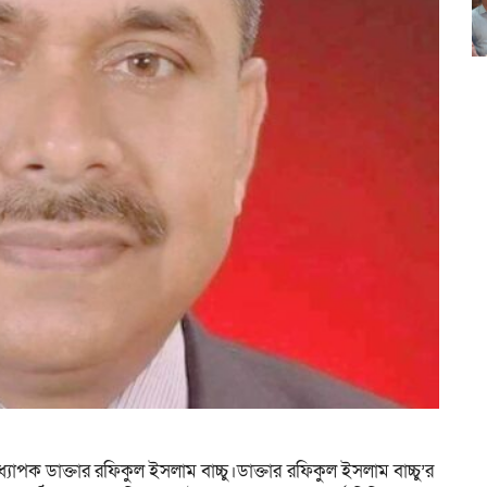
অধ্যাপক ডাক্তার রফিকুল ইসলাম বাচ্চু।ডাক্তার রফিকুল ইসলাম বাচ্চু’র