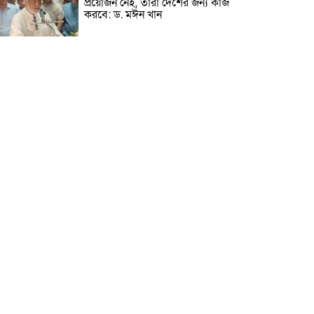
প্রয়োজন নেই, তারা দেশের জন্য কাজ
করবে: ড. মঈন খান
নিখোঁজের তিনদিন পর মাইক্রোবাস
চালকের মরদেহ উদ্ধার
উৎসবমুখর আয়োজনে গয়েশপুর
পদ্মলোচন উচ্চ বিদ্যালয়ের ৮১তম
বার্ষিক ক্রীড়া প্রতিযোগিতা