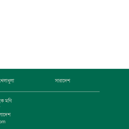
খেলাধুলা
সারাদেশ
হক মণি
ফ
ংলাদেশ
com
1