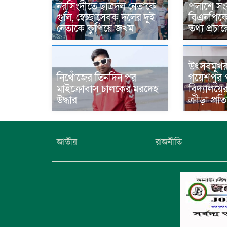
নরসিংদীতে ছাত্রদল নেতাকে
পলাশে সং
গুলি, স্বেচ্ছাসেবক দলের দুই
বিএনপিকে ন
নেতাকে কুপিয়ে জখম
তথ্য প্রচ
উৎসবমুখ
নিখোঁজের তিনদিন পর
গয়েশপুর প
মাইক্রোবাস চালকের মরদেহ
বিদ্যালয়ে
উদ্ধার
ক্রীড়া প্র
জাতীয়
রাজনীতি