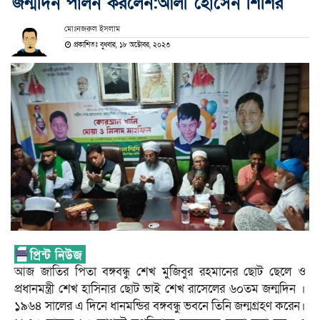
জন্মদিন পালন করলেন:আলী হোসেন শিশির
মোঃনজরুল ইসলাম
প্রকাশিতঃ বুধবার, ১৮ অক্টোবর, ২০২৩
আজ জাতির পিতা বঙ্গবন্ধু শেখ মুজিবুর রহমানের ছোট ছেলে ও
প্রধানমন্ত্রী শেখ হাসিনার ছোট ভাই শেখ রাসেলের ৬০তম জন্মদিন ।
১৯৬৪ সালের এ দিনে ধানমন্ডির বঙ্গবন্ধু ভবনে তিনি জন্মগ্রহণ করেন।