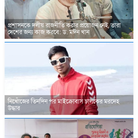
প্রশাসনকে দলীয় রাজনীতি করার প্রয়োজন নেই, তারা
দেশের জন্য কাজ করবে: ড. মঈন খান
নিখোঁজের তিনদিন পর মাইক্রোবাস চালকের মরদেহ
উদ্ধার