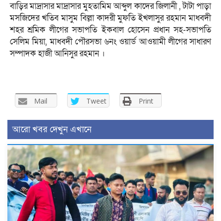
বাড়ির মাদ্রাসার মাদ্রাসার মুহতামিম আব্দুল কাদের জিলানী , টাটা পাড়া
মসজিদের খতিব মাসুম বিল্লা কাদরী মুফতি ইখলাসুর রহমান মাধবদী
শহর শ্রমিক লীগের সভাপতি ইকবাল হোসেন প্রধান সহ-সভাপতি
সেলিম মিয়া, মাধবদী পৌরসভা ৬নং ওয়ার্ড আওয়ামী লীগের সাধারণ
সম্পাদক হাজী আনিসুর রহমান ।
Mail
Tweet
Print
আরো খবর দেখুন এখানে