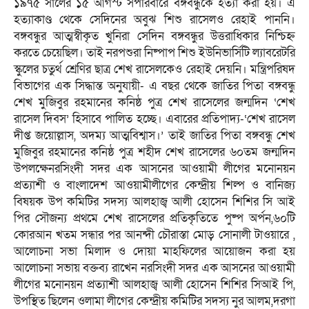
১৯৭৫ সালের ১৫ আগস্ট সপরিবারে বঙ্গবন্ধুকে হত্যা করা হয়। এ
হত্যাকাণ্ড থেকে সেদিনের অবুঝ শিশু রাসেলও রেহাই পাননি।
বঙ্গবন্ধুর আত্মস্বীকৃত খুনিরা সেদিন বঙ্গবন্ধুর উত্তরাধিকার নিশ্চিহ্ন
করতে চেয়েছিল। তাই নরপশুরা নিষ্পাপ শিশু ইউনিভার্সিটি ল্যাবরেটরি
স্কুলের চতুর্থ শ্রেণির ছাত্র শেখ রাসেলকেও রেহাই দেয়নি। মন্ত্রিপরিষদ
বিভাগের এক সিদ্ধান্ত অনুযায়ী- এ বছর থেকে জাতির পিতা বঙ্গবন্ধু
শেখ মুজিবুর রহমানের কনিষ্ঠ পুত্র শেখ রাসেলের জন্মদিন ‘শেখ
রাসেল দিবস’ হিসাবে পালিত হচ্ছে। এবারের প্রতিপাদ্য-‘শেখ রাসেল
দীপ্ত জয়োল্লাস, অদম্য আত্মবিশ্বাস।’ তাই জাতির পিতা বঙ্গবন্ধু শেখ
মুজিবুর রহমানের কনিষ্ঠ পুত্র শহীদ শেখ রাসেলের ৬০তম জন্মদিন
উপলক্ষেনরসিংদী সদর এক আসনের আওয়ামী লীগের মনোনয়ন
প্রত্যাশী ও বাংলাদেশ আওয়ামীলীগের কেন্দ্রীয় শিল্প ও বানিজ্য
বিষয়ক উপ কমিটির সদস্য আলহাজ্ব আলী হোসেন শিশির সি আই
পির সৌজন্য প্রথমে শেখ রাসেলের প্রতিকৃতিতে পুষ্প অর্পন,৬০টি
কোরআন খতম সন্ধার পর আনন্দী চৌরাস্তা মোড় সোনালী টাওয়ারে ,
আলোচনা সভা মিলাদ ও দোয়া মাহফিলের আয়োজন করা হয়
আলোচনা সভায় বক্তব্য রাখেন নরসিংদী সদর এক আসনের আওয়ামী
লীগের মনোনয়ন প্রত্যাশী আলহাজ্ব আলী হোসেন শিশির সিআই পি,
উপস্থিত ছিলেন ওলামা লীগের কেন্দ্রীয় কমিটির সদস্য নুর আলম,দরগা