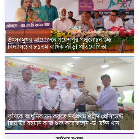
উৎসবমুখর আয়োজনে গয়েশপুর পদ্মলোচন উচ্চ
বিদ্যালয়ের ৮১তম বার্ষিক ক্রীড়া প্রতিযোগিতা
কৃষিকে আধুনিকায়ন করতে সর্বপ্রথম শহীদ প্রেসিডেন্ট
জিয়াউর রহমান কাজ শুরু করেছিলেন -ড. মঈন খান