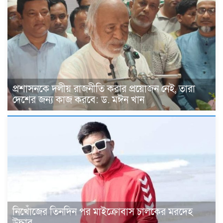
প্রশাসনকে দলীয় রাজনীতি করার প্রয়োজন নেই, তারা
দেশের জন্য কাজ করবে: ড. মঈন খান
নিখোঁজের তিনদিন পর মাইক্রোবাস চালকের মরদেহ