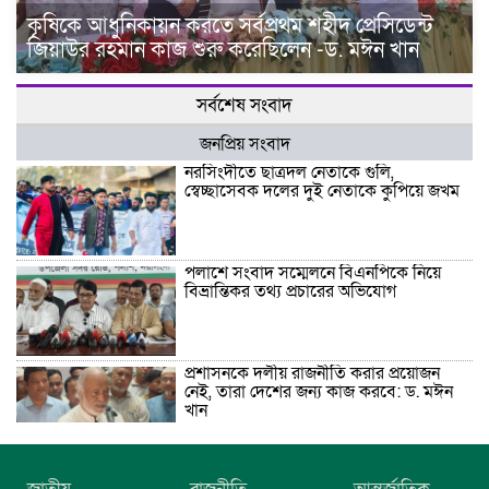
কৃষিকে আধুনিকায়ন করতে সর্বপ্রথম শহীদ প্রেসিডেন্ট
জিয়াউর রহমান কাজ শুরু করেছিলেন -ড. মঈন খান
সর্বশেষ সংবাদ
জনপ্রিয় সংবাদ
নরসিংদীতে ছাত্রদল নেতাকে গুলি,
স্বেচ্ছাসেবক দলের দুই নেতাকে কুপিয়ে জখম
পলাশে সংবাদ সম্মেলনে বিএনপিকে নিয়ে
বিভ্রান্তিকর তথ্য প্রচারের অভিযোগ
প্রশাসনকে দলীয় রাজনীতি করার প্রয়োজন
নেই, তারা দেশের জন্য কাজ করবে: ড. মঈন
খান
নিখোঁজের তিনদিন পর মাইক্রোবাস চালকের