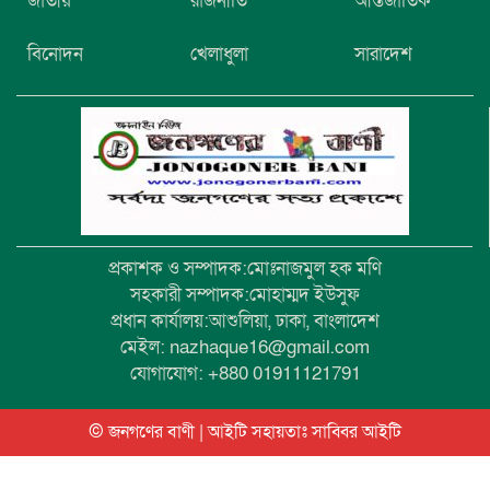
জাতীয়
রাজনীতি
আন্তর্জাতিক
মরদেহ উদ্ধার
বিনোদন
খেলাধুলা
সারাদেশ
উৎসবমুখর আয়োজনে গয়েশপুর পদ্মলোচন
উচ্চ বিদ্যালয়ের ৮১তম বার্ষিক ক্রীড়া
প্রতিযোগিতা
প্রকাশক ও সম্পাদক:মোঃনাজমুল হক মণি
সহকারী সম্পাদক:মোহাম্মদ ইউসুফ
প্রধান কার্যালয়:আশুলিয়া, ঢাকা, বাংলাদেশ
মেইল: nazhaque16@gmail.com
যোগাযোগ: +880 01911121791
© জনগণের বাণী | আইটি সহায়তাঃ
সাব্বির আইটি