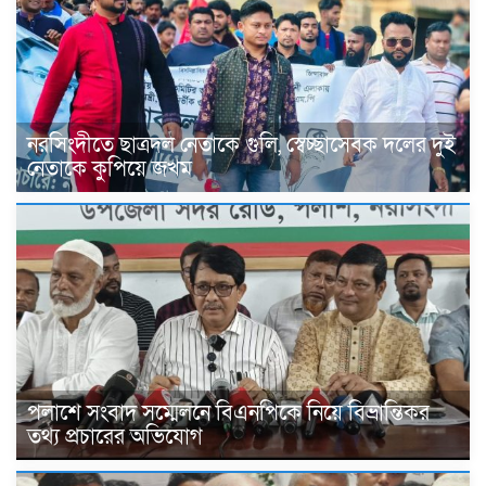
নরসিংদীতে ছাত্রদল নেতাকে গুলি, স্বেচ্ছাসেবক দলের দুই
নেতাকে কুপিয়ে জখম
পলাশে সংবাদ সম্মেলনে বিএনপিকে নিয়ে বিভ্রান্তিকর
তথ্য প্রচারের অভিযোগ