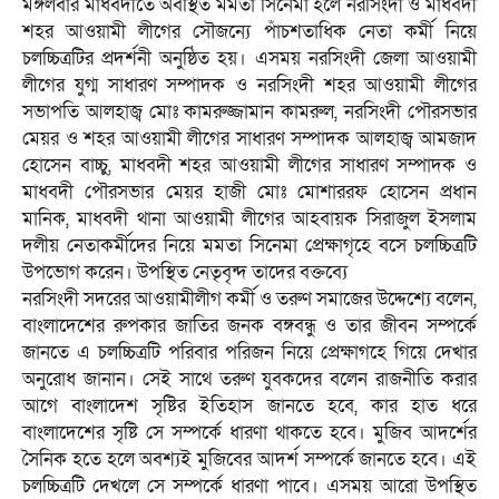
মঙ্গলবার মাধবদীতে অবস্থিত মমতা সিনেমা হলে নরসিংদী ও মাধবদী
শহর আওয়ামী লীগের সৌজন্যে পাঁচশতাধিক নেতা কর্মী নিয়ে
চলচ্চিত্রটির প্রদর্শনী অনুষ্ঠিত হয়। এসময় নরসিংদী জেলা আওয়ামী
লীগের যুগ্ম সাধারণ সম্পাদক ও নরসিংদী শহর আওয়ামী লীগের
সভাপতি আলহাজ্ব মোঃ কামরুজ্জামান কামরুল, নরসিংদী পৌরসভার
মেয়র ও শহর আওয়ামী লীগের সাধারণ সম্পাদক আলহাজ্ব আমজাদ
হোসেন বাচ্চু, মাধবদী শহর আওয়ামী লীগের সাধারণ সম্পাদক ও
মাধবদী পৌরসভার মেয়র হাজী মোঃ মোশাররফ হোসেন প্রধান
মানিক, মাধবদী থানা আওয়ামী লীগের আহবায়ক সিরাজুল ইসলাম
দলীয় নেতাকর্মীদের নিয়ে মমতা সিনেমা প্রেক্ষাগৃহে বসে চলচ্চিত্রটি
উপভোগ করেন। উপস্থিত নেতৃবৃন্দ তাদের বক্তব্যে
নরসিংদী সদরের আওয়ামীলীগ কর্মী ও তরুণ সমাজের উদ্দেশ্যে বলেন,
বাংলাদেশের রুপকার জাতির জনক বঙ্গবন্ধু ও তার জীবন সম্পর্কে
জানতে এ চলচ্চিত্রটি পরিবার পরিজন নিয়ে প্রেক্ষাগহে গিয়ে দেখার
অনুরোধ জানান। সেই সাথে তরুণ যুবকদের বলেন রাজনীতি করার
আগে বাংলাদেশ সৃষ্টির ইতিহাস জানতে হবে, কার হাত ধরে
বাংলাদেশের সৃষ্টি সে সম্পর্কে ধারণা থাকতে হবে। মুজিব আদর্শের
সৈনিক হতে হলে অবশ্যই মুজিবের আদর্শ সম্পর্কে জানতে হবে। এই
চলচ্চিত্রটি দেখলে সে সম্পর্কে ধারণা পাবে। এসময় আরো উপস্থিত