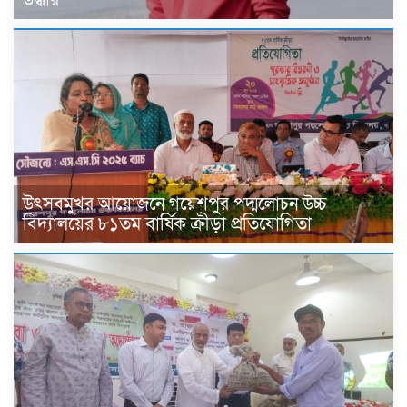
উদ্ধার
উৎসবমুখর আয়োজনে গয়েশপুর পদ্মলোচন উচ্চ
বিদ্যালয়ের ৮১তম বার্ষিক ক্রীড়া প্রতিযোগিতা