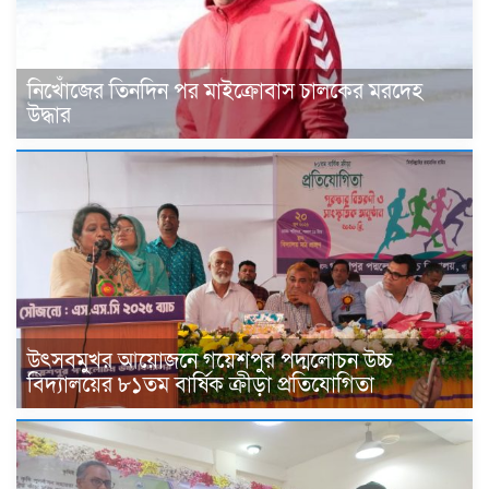
নিখোঁজের তিনদিন পর মাইক্রোবাস চালকের মরদেহ
উদ্ধার
উৎসবমুখর আয়োজনে গয়েশপুর পদ্মলোচন উচ্চ
বিদ্যালয়ের ৮১তম বার্ষিক ক্রীড়া প্রতিযোগিতা