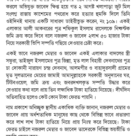
করলে অভিযুক্ত জাবেদ ক্ষিপ্ত হয়ে গত ২ আগষ্ট খলাপাড়া জুট মিল
সংলগ্ন রাস্তায় কাশেমের পথরোধ করে হত্যার হুমকি দিলে তিনি
ওইদিনই থানায় একটি সাধারণ ডাইরীভুক্ত করেন, নং ১০৯। একই
এলাকার আলী আকবরের পুত্র শফিকুল ইসলাম রাসেলকে নিষ্কন্টক
জমি ক্রয় করে দিবে বলে নজরুল ও জাবেদ ২লাখ ৫০ হাজার টাকা
নিয়ে সরকারী ভিপি সম্পত্তি গছিয়ে দেওয়ার চেষ্টা করে।
একই ভাবে নজরুল মেম্বার ও জাবেদ একই এলাকার বাদলের স্ত্রী
সফুরা, তাইজুল ইসলামের পুত্র জিন্না, মৃত লাল বিহারী দেবনাথের পুত্র
চা দোকানী নারায়ণ চন্দ্র দেবনাথ, আলমগীর ও বাহাদুরসাদী গ্রামের
মৃত সুলতানের মেয়ের জামাই আমানুল্লাহকে সরকারী অনুদানের ঘর,
টিউবওয়েল, জমি ক্রয় এবং জবরদখলকৃত সম্পত্তি উদ্ধার করে
দেওয়ার কথা বলে প্রায় তিন লক্ষাধিক টাকা হাতিয়ে নিয়েছে। দীর্ঘদিন
অতিবাহিত হলেও কেউ কোন টাকা ফেরত পায়নি ।
নাম প্রকাশে অনিচ্ছুক স্থানীয় একাধিক ব্যক্তি জানান, নজরুল মেম্বার ও
জাবেদ প্রায় অর্ধশতাধিক মানুষের কাছ থেকে বিভিন্ন ভাবে প্রতারণা
করে লাখ লাখ টাকা হাতিয়ে নিয়ে প্রায় নিঃস্ব করে দিয়েছে। টাকা
ফেরত চাইলে নজরুল মেম্বার ও জাবেদ তাদেরকে বিভিন্ন ভয়ভীতি ও