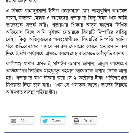
হুমকি প্রদান করে।
এ বিষয়ে বাহাদুরসাদী ইউপি চেয়ারম্যান মোঃ শাহাবুদ্দিন আহমেদ
বলেন, নজরুল মেম্বার ও জাবেদের প্রতারণার কিছু বিষয় শুনে আমি
তাদেরকে সতর্ক করি। প্রতারণার শিকার আবুল কাশেম লিখিত
অভিযোগ দিলে আমি দুইজন মেম্বারকে বিষয়টি নিষ্পত্তির দায়িত্ব
দেই। কিন্তু অভিযুক্তদের অসহযোগীতায় বিষয়টির নিষ্পত্তি হয়নি।
পরে প্রতিবেদকের সামনে নজরুল মেম্বারের ফোনে চেয়ারম্যান কল
দিয়ে ইউপি কার্যালয়ে আসতে বললে মেম্বার আসতে অস্বীকৃতি জানায়।
কালীগঞ্জ থানার এসআই মশিউর রহমান জানান, আবুল কাশেমের
অভিযোগের ভিত্তিতে মাহফুজুর রহমান জাবেদকে থানায় ডেকে আনা
হয়। প্রতারণার কথা স্বীকার করে সে ২ অক্টোবর টাকা পরিশোধেরে
নিশ্চয়তা দিয়ে চলে যায়। এখন সে পলাতক আছে। তাদের বিরুদ্ধে
আইনগত ব্যবস্থা প্রক্রিয়াধীন।
Mail
Tweet
Print