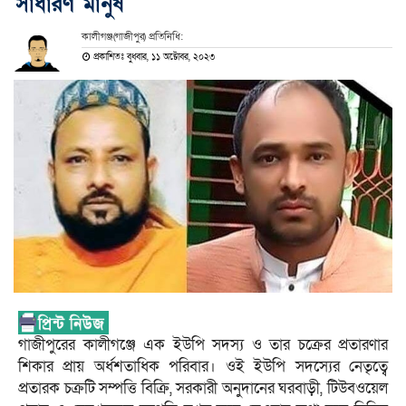
সাধারণ মানুষ
কালীগঞ্জ(গাজীপুর) প্রতিনিধি:
প্রকাশিতঃ বুধবার, ১১ অক্টোবর, ২০২৩
গাজীপুরের কালীগঞ্জে এক ইউপি সদস্য ও তার চক্রের প্রতারণার
শিকার প্রায় অর্ধশতাধিক পরিবার। ওই ইউপি সদস্যের নেতৃত্বে
প্রতারক চক্রটি সম্পত্তি বিক্রি, সরকারী অনুদানের ঘরবাড়ী, টিউবওয়েল