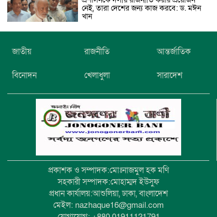
প্রশাসনকে দলীয় রাজনীতি করার প্রয়োজন
নেই, তারা দেশের জন্য কাজ করবে: ড. মঈন
খান
নিখোঁজের তিনদিন পর মাইক্রোবাস চালকের
জাতীয়
রাজনীতি
আন্তর্জাতিক
মরদেহ উদ্ধার
বিনোদন
খেলাধুলা
সারাদেশ
উৎসবমুখর আয়োজনে গয়েশপুর পদ্মলোচন
উচ্চ বিদ্যালয়ের ৮১তম বার্ষিক ক্রীড়া
প্রতিযোগিতা
প্রকাশক ও সম্পাদক:মোঃনাজমুল হক মণি
সহকারী সম্পাদক:মোহাম্মদ ইউসুফ
প্রধান কার্যালয়:আশুলিয়া, ঢাকা, বাংলাদেশ
মেইল: nazhaque16@gmail.com
যোগাযোগ: +880 01911121791