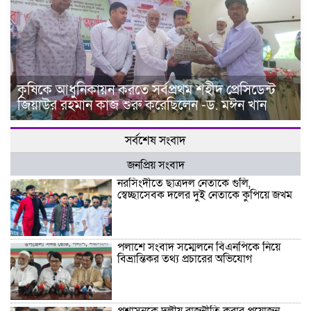
কৃষিকে আধুনিকায়ন করতে সর্বপ্রথম শহীদ প্রেসিডেন্ট
জিয়াউর রহমান কাজ শুরু করেছিলেন -ড. মঈন খান
সর্বশেষ সংবাদ
জনপ্রিয় সংবাদ
নরসিংদীতে ছাত্রদল নেতাকে গুলি,
স্বেচ্ছাসেবক দলের দুই নেতাকে কুপিয়ে জখম
পলাশে সংবাদ সম্মেলনে বিএনপিকে নিয়ে
বিভ্রান্তিকর তথ্য প্রচারের অভিযোগ