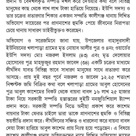
প্রদান ও বেদখলকৃত সম্পত্তি দখল করে দেওয়ার কথা বলে বিভিন্ন
মানুষের কাছ থেকে লাখ লাখ টাকা হাতিয়ে নিয়েছে। ইউপি সদস্য ও
তার চক্রের প্রতারণার শিকার একজন সম্প্রতি কালীগঞ্জ থানায় লিখিত
অভিযোগ দায়েরের পর প্রাণনাশের হুমকি পেয়ে জীবনের নিরাপত্তা
চেয়ে থানায় সাধারণ ডাইরীভুক্তও করেছেন।
অভিযোগ ও সরেজমিনে জানা যায়, উপজেলার বাহাদুরসাদী
ইউনিয়নের খলাপাড়া গ্রামের মৃত নোয়াব আলীর পুত্র ও ৪নং ওয়ার্ডের
ইউপি সদস্য মোঃ নজরুল ইসলাম (৪৩) এবং মৃত দেলোয়ার
হোসেনের পুত্র মাহফুজুর রহমান জাবেদ (৩৪) একটি চক্রের মাধ্যমে
দীর্ঘদিন যাবত বিভিন্ন ভাবে সাধারণ মানুষের সাথে প্রতারণা করে
আসছে। প্রায় দুই বছর পূর্বে নজরুল ও জাবেদ ১২.২৫ শতাংশ
নিষ্কন্টক জমি বিক্রির কথা বলে খলাপাড়া গ্রামের আবুল হোসেনের
পুত্র আবুল কাশেমের নিকট থেকে বায়না বাবদ ১৬ লাখ ২৫ হাজার
টাকা নিয়ে সরকারী সম্পত্তি হস্তান্তরের দুইটি ননজুডিশিয়াল ষ্ট্যাম্প
প্রদান করে। সরকারী সম্পত্তি নিতে অনীহা প্রকাশ করে কাশেম
বায়নার টাকা ফেরত চাইলে তারা তাকে প্রাণনাশের হুমকি ও বিভিন্ন
ভয়ভীতি প্রদান করে। দীর্ঘদিনের সঞ্চিত ও ধারদেনা করে বায়না বাবদ
দেয়া টাকা হারিয়ে আবুল কাশেম প্রায় নিঃস্ব হয়ে পড়েছেন। এ বিষয়ে
কাশেম কালীগঞ্জ থানায় অভিযুক্তদের নামে লিখিত অভিযোগ দায়ের