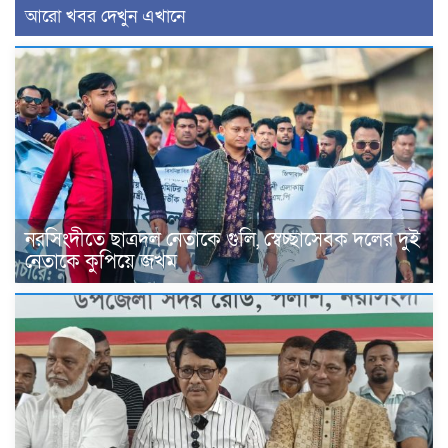
আরো খবর দেখুন এখানে
নরসিংদীতে ছাত্রদল নেতাকে গুলি, স্বেচ্ছাসেবক দলের দুই
নেতাকে কুপিয়ে জখম