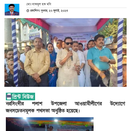
মোঃ নাজমুল হক মণি
প্রকাশিতঃ বুধবার, ২৬ জুলাই, ২০২৩
নরসিংদীর পলাশ উপজেলা আওয়ামীলীগের উদ্যোগে
জনসচেতনমূলক পথসভা অনুষ্ঠিত হয়েছে।