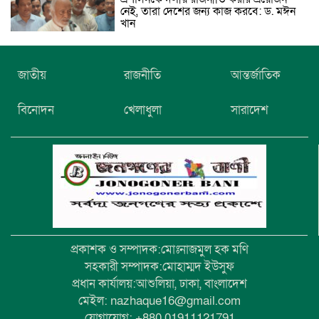
নেই, তারা দেশের জন্য কাজ করবে: ড. মঈন
খান
নিখোঁজের তিনদিন পর মাইক্রোবাস চালকের
জাতীয়
রাজনীতি
আন্তর্জাতিক
মরদেহ উদ্ধার
বিনোদন
খেলাধুলা
সারাদেশ
উৎসবমুখর আয়োজনে গয়েশপুর পদ্মলোচন
উচ্চ বিদ্যালয়ের ৮১তম বার্ষিক ক্রীড়া
প্রতিযোগিতা
প্রকাশক ও সম্পাদক:মোঃনাজমুল হক মণি
সহকারী সম্পাদক:মোহাম্মদ ইউসুফ
প্রধান কার্যালয়:আশুলিয়া, ঢাকা, বাংলাদেশ
মেইল: nazhaque16@gmail.com
যোগাযোগ: +880 01911121791