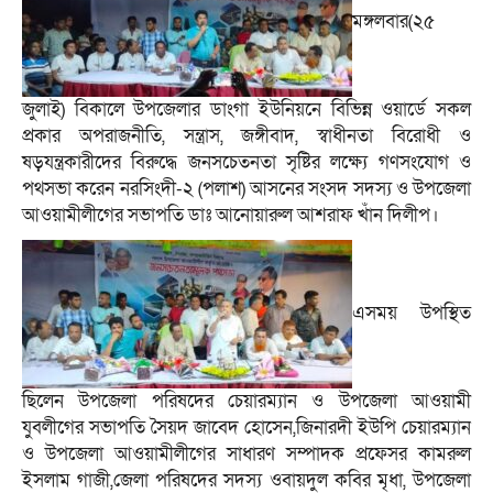
মঙ্গলবার(২৫
জুলাই) বিকালে উপজেলার ডাংগা ইউনিয়নে বিভিন্ন ওয়ার্ডে সকল
প্রকার অপরাজনীতি, সন্ত্রাস, জঙ্গীবাদ, স্বাধীনতা বিরোধী ও
ষড়যন্ত্রকারীদের বিরুদ্ধে জনসচেতনতা সৃষ্টির লক্ষ্যে গণসংযোগ ও
পথসভা করেন নরসিংদী-২ (পলাশ) আসনের সংসদ সদস্য ও উপজেলা
আওয়ামীলীগের সভাপতি ডাঃ আনোয়ারুল আশরাফ খাঁন দিলীপ।
এসময় উপস্থিত
ছিলেন উপজেলা পরিষদের চেয়ারম্যান ও উপজেলা আওয়ামী
যুবলীগের সভাপতি সৈয়দ জাবেদ হোসেন,জিনারদী ইউপি চেয়ারম্যান
ও উপজেলা আওয়ামীলীগের সাধারণ সম্পাদক প্রফেসর কামরুল
ইসলাম গাজী,জেলা পরিষদের সদস্য ওবায়দুল কবির মৃধা, উপজেলা