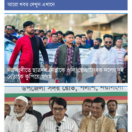
আরো খবর দেখুন এখানে
নরসিংদীতে ছাত্রদল নেতাকে গুলি, স্বেচ্ছাসেবক দলের দুই
নেতাকে কুপিয়ে জখম