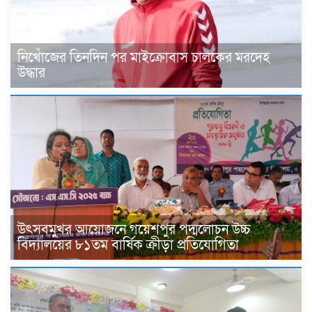
নিখোঁজের তিনদিন পর মাইক্রোবাস চালকের মরদেহ
উদ্ধার
উৎসবমুখর আয়োজনে গয়েশপুর পদ্মলোচন উচ্চ
বিদ্যালয়ের ৮১তম বার্ষিক ক্রীড়া প্রতিযোগিতা