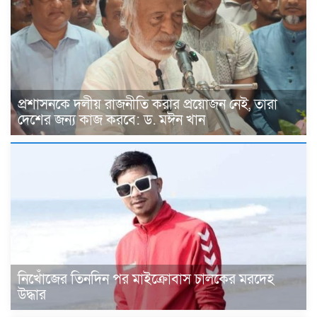
প্রশাসনকে দলীয় রাজনীতি করার প্রয়োজন নেই, তারা
দেশের জন্য কাজ করবে: ড. মঈন খান
নিখোঁজের তিনদিন পর মাইক্রোবাস চালকের মরদেহ
উদ্ধার