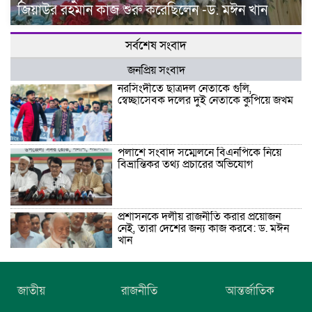
জিয়াউর রহমান কাজ শুরু করেছিলেন -ড. মঈন খান
সর্বশেষ সংবাদ
জনপ্রিয় সংবাদ
নরসিংদীতে ছাত্রদল নেতাকে গুলি,
স্বেচ্ছাসেবক দলের দুই নেতাকে কুপিয়ে জখম
পলাশে সংবাদ সম্মেলনে বিএনপিকে নিয়ে
বিভ্রান্তিকর তথ্য প্রচারের অভিযোগ
প্রশাসনকে দলীয় রাজনীতি করার প্রয়োজন
নেই, তারা দেশের জন্য কাজ করবে: ড. মঈন
খান
নিখোঁজের তিনদিন পর মাইক্রোবাস চালকের
জাতীয়
রাজনীতি
আন্তর্জাতিক
মরদেহ উদ্ধার