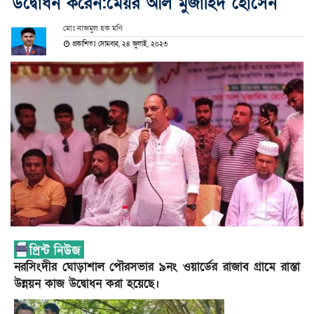
উদ্বোধন করেন:মেয়র আল মুজাহিদ হোসেন
মোঃ নাজমুল হক মণি
প্রকাশিতঃ সোমবার, ২৪ জুলাই, ২০২৩
নরসিংদীর ঘোড়াশাল পৌরসভার ৯নং ওয়ার্ডের রাজাব গ্রামে রাস্তা
উন্নয়ন কাজ উদ্বোধন করা হয়েছে।