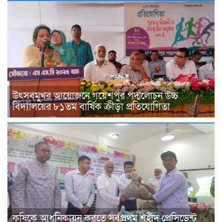
উৎসবমুখর আয়োজনে গয়েশপুর পদ্মলোচন উচ্চ
বিদ্যালয়ের ৮১তম বার্ষিক ক্রীড়া প্রতিযোগিতা
কৃষিকে আধুনিকায়ন করতে সর্বপ্রথম শহীদ প্রেসিডেন্ট