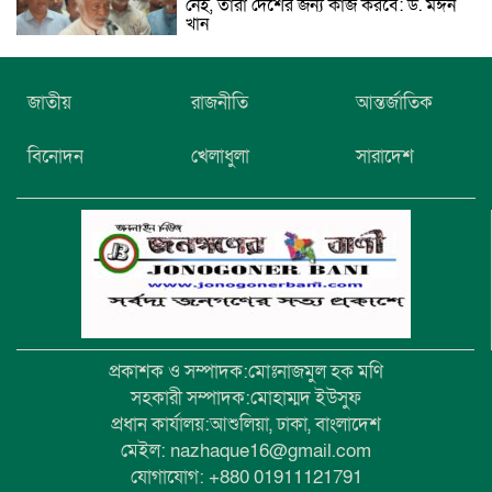
নেই, তারা দেশের জন্য কাজ করবে: ড. মঈন
খান
নিখোঁজের তিনদিন পর মাইক্রোবাস চালকের
জাতীয়
রাজনীতি
আন্তর্জাতিক
মরদেহ উদ্ধার
বিনোদন
খেলাধুলা
সারাদেশ
উৎসবমুখর আয়োজনে গয়েশপুর পদ্মলোচন
উচ্চ বিদ্যালয়ের ৮১তম বার্ষিক ক্রীড়া
প্রতিযোগিতা
প্রকাশক ও সম্পাদক:মোঃনাজমুল হক মণি
সহকারী সম্পাদক:মোহাম্মদ ইউসুফ
প্রধান কার্যালয়:আশুলিয়া, ঢাকা, বাংলাদেশ
মেইল: nazhaque16@gmail.com
যোগাযোগ: +880 01911121791