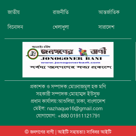
নিখোঁজের তিনদিন পর মাইক্রোবাস চালকের
জাতীয়
রাজনীতি
আন্তর্জাতিক
মরদেহ উদ্ধার
বিনোদন
খেলাধুলা
সারাদেশ
উৎসবমুখর আয়োজনে গয়েশপুর পদ্মলোচন
উচ্চ বিদ্যালয়ের ৮১তম বার্ষিক ক্রীড়া
প্রতিযোগিতা
প্রকাশক ও সম্পাদক:মোঃনাজমুল হক মণি
সহকারী সম্পাদক:মোহাম্মদ ইউসুফ
প্রধান কার্যালয়:আশুলিয়া, ঢাকা, বাংলাদেশ
মেইল: nazhaque16@gmail.com
যোগাযোগ: +880 01911121791
© জনগণের বাণী | আইটি সহায়তাঃ
সাব্বির আইটি