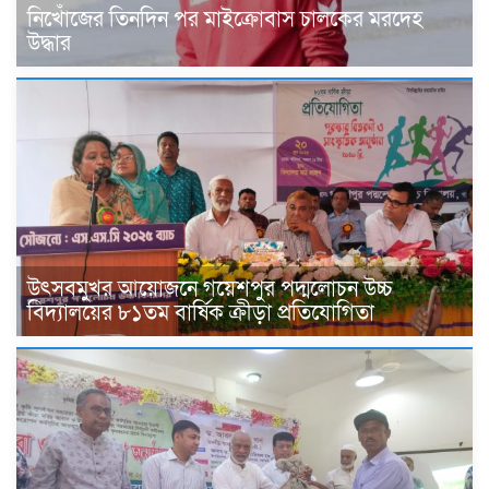
নিখোঁজের তিনদিন পর মাইক্রোবাস চালকের মরদেহ
উদ্ধার
উৎসবমুখর আয়োজনে গয়েশপুর পদ্মলোচন উচ্চ
বিদ্যালয়ের ৮১তম বার্ষিক ক্রীড়া প্রতিযোগিতা