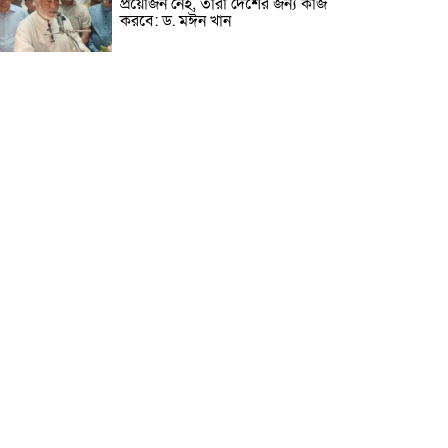
প্রয়োজন নেই, তারা দেশের জন্য কাজ
করবে: ড. মঈন খান
নিখোঁজের তিনদিন পর মাইক্রোবাস
চালকের মরদেহ উদ্ধার
উৎসবমুখর আয়োজনে গয়েশপুর
পদ্মলোচন উচ্চ বিদ্যালয়ের ৮১তম
বার্ষিক ক্রীড়া প্রতিযোগিতা