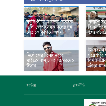
নরসিংদীতে ছাত্রদল নেতাকে
পলাশে সং
গুলি, স্বেচ্ছাসেবক দলের দুই
বিএনপিকে ন
নেতাকে কুপিয়ে জখম
তথ্য প্রচ
উৎসবমুখ
নিখোঁজের তিনদিন পর
গয়েশপুর প
মাইক্রোবাস চালকের মরদেহ
বিদ্যালয়ে
উদ্ধার
ক্রীড়া প্র
জাতীয়
রাজনীতি