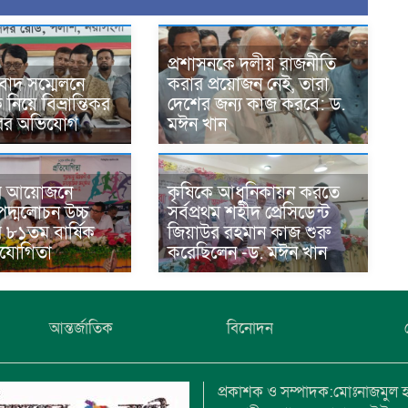
প্রশাসনকে দলীয় রাজনীতি
বাদ সম্মেলনে
করার প্রয়োজন নেই, তারা
িয়ে বিভ্রান্তিকর
দেশের জন্য কাজ করবে: ড.
ারের অভিযোগ
মঈন খান
র আয়োজনে
কৃষিকে আধুনিকায়ন করতে
দ্মলোচন উচ্চ
সর্বপ্রথম শহীদ প্রেসিডেন্ট
র ৮১তম বার্ষিক
জিয়াউর রহমান কাজ শুরু
তিযোগিতা
করেছিলেন -ড. মঈন খান
আন্তর্জাতিক
বিনোদন
প্রকাশক ও সম্পাদক:মোঃনাজমুল 