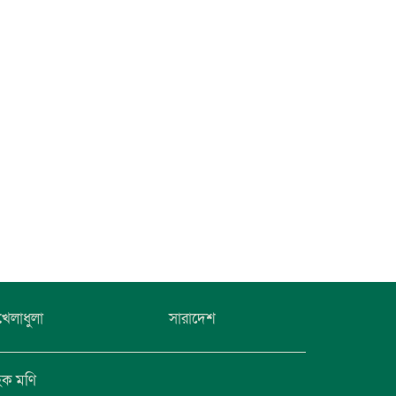
খেলাধুলা
সারাদেশ
হক মণি