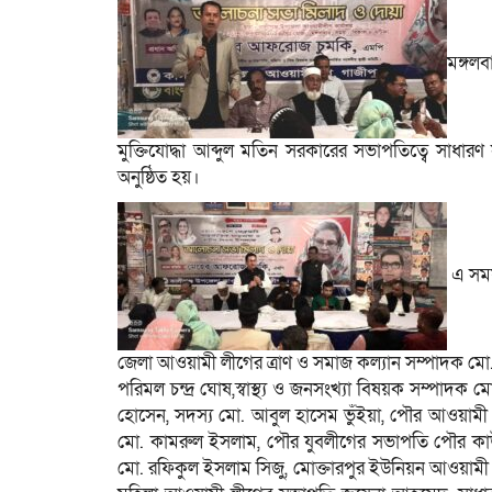
মঙ্গলব
মুক্তিযোদ্ধা আব্দুল মতিন সরকারের সভাপতিত্বে সাধ
অনুষ্ঠিত হয়।
এ সময়
জেলা আওয়ামী লীগের ত্রাণ ও সমাজ কল্যান সম্পাদক 
পরিমল চন্দ্র ঘোষ,স্বাস্থ্য ও জনসংখ্যা বিষয়ক সম্পাদক
হোসেন, সদস্য মো. আবুল হাসেম ভুঁইয়া, পৌর আওয়াম
মো. কামরুল ইসলাম, পৌর যুবলীগের সভাপতি পৌর কাউন
মো. রফিকুল ইসলাম সিজু, মোক্তারপুর ইউনিয়ন আওয়াম