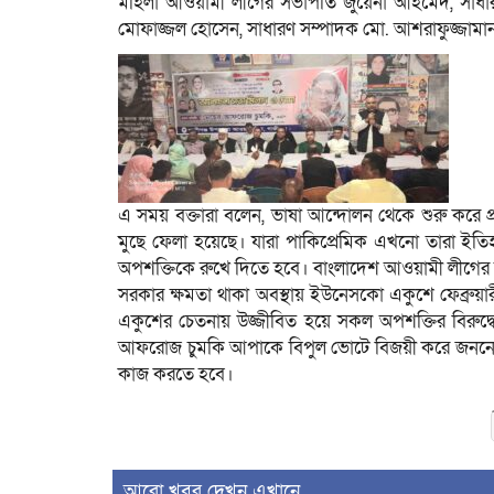
মহিলা আওয়ামী লীগের সভাপতি জুয়েনা আহমেদ, সাধারণ
মোফাজ্জল হোসেন, সাধারণ সম্পাদক মো. আশরাফুজ্জামান
এ সময় বক্তারা বলেন, ভাষা আন্দোলন থেকে শুরু করে প্রত
মুছে ফেলা হয়েছে। যারা পাকিপ্রেমিক এখনো তারা ইত
অপশক্তিকে রুখে দিতে হবে। বাংলাদেশ আওয়ামী লীগের 
সরকার ক্ষমতা থাকা অবস্থায় ইউনেসকো একুশে ফেব্রুয়
একুশের চেতনায় উজ্জীবিত হয়ে সকল অপশক্তির বিরুদ্ধ
আফরোজ চুমকি আপাকে বিপুল ভোটে বিজয়ী করে জননেত্রী
কাজ করতে হবে।
আরো খবর দেখুন এখানে