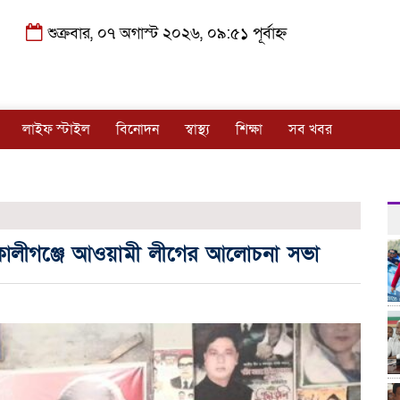
শুক্রবার, ০৭ অগাস্ট ২০২৬, ০৯:৫১ পূর্বাহ্ন
লাইফ স্টাইল
বিনোদন
স্বাস্থ্য
শিক্ষা
সব খবর
ে কালীগঞ্জে আওয়ামী লীগের আলোচনা সভা