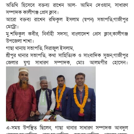
অতিথি হিসেবে বক্তব্য রাখেন আল- আমিন দেওয়ান, সাধারণ
সম্পাদক কালীগঞ্জ প্রেস ক্লাব।
আরো বক্তব্য রাখেন রফিকুল ইসলাম (স্বপন) সভাপতি,গাজীপুর
মেট্রো।
মু.শফিকুল কবীর, নির্বাহী সদস্য, বাংলাদেশ প্রেস ক্লাব,কালীগঞ্জ
উপজেলা শাখা।
গাছা থানায় সভাপতি, সিরাজুল ইসলাম,
শ্রীপুর থানার সভাপতি, কথা সাহিত্যিক ও সাংবাদিক সুজন,গাজীপুর
জেলার যুগ্ম সাধারণ সম্পাদক, মোঃ আলমগীর হোসেন।
এ-সময় উপস্থিত ছিলেন, গাছা থানার সাধারণ সম্পাদক আবদুল