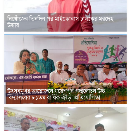
নিখোঁজের তিনদিন পর মাইক্রোবাস চালকের মরদেহ
উদ্ধার
উৎসবমুখর আয়োজনে গয়েশপুর পদ্মলোচন উচ্চ
বিদ্যালয়ের ৮১তম বার্ষিক ক্রীড়া প্রতিযোগিতা