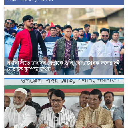
নরসিংদীতে ছাত্রদল নেতাকে গুলি, স্বেচ্ছাসেবক দলের দুই
নেতাকে কুপিয়ে জখম