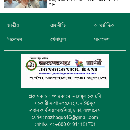
খান
নিখোঁজের তিনদিন পর মাইক্রোবাস চালকের
জাতীয়
রাজনীতি
আন্তর্জাতিক
মরদেহ উদ্ধার
বিনোদন
খেলাধুলা
সারাদেশ
উৎসবমুখর আয়োজনে গয়েশপুর পদ্মলোচন
উচ্চ বিদ্যালয়ের ৮১তম বার্ষিক ক্রীড়া
প্রতিযোগিতা
প্রকাশক ও সম্পাদক:মোঃনাজমুল হক মণি
সহকারী সম্পাদক:মোহাম্মদ ইউসুফ
প্রধান কার্যালয়:আশুলিয়া, ঢাকা, বাংলাদেশ
মেইল: nazhaque16@gmail.com
যোগাযোগ: +880 01911121791