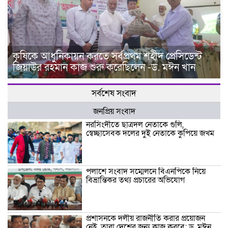
কৃষিকে আধুনিকায়ন করতে সর্বপ্রথম শহীদ প্রেসিডেন্ট
জিয়াউর রহমান কাজ শুরু করেছিলেন -ড. মঈন খান
সর্বশেষ সংবাদ
জনপ্রিয় সংবাদ
নরসিংদীতে ছাত্রদল নেতাকে গুলি,
স্বেচ্ছাসেবক দলের দুই নেতাকে কুপিয়ে জখম
পলাশে সংবাদ সম্মেলনে বিএনপিকে নিয়ে
বিভ্রান্তিকর তথ্য প্রচারের অভিযোগ
প্রশাসনকে দলীয় রাজনীতি করার প্রয়োজন
নেই, তারা দেশের জন্য কাজ করবে: ড. মঈন