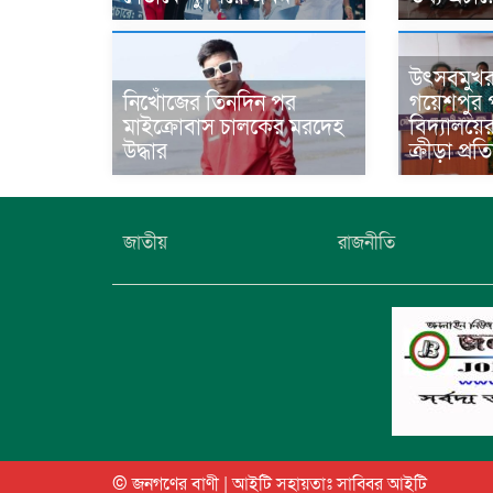
উৎসবমুখ
নিখোঁজের তিনদিন পর
গয়েশপুর প
মাইক্রোবাস চালকের মরদেহ
বিদ্যালয়ে
উদ্ধার
ক্রীড়া প্র
জাতীয়
রাজনীতি
© জনগণের বাণী | আইটি সহায়তাঃ
সাব্বির আইটি