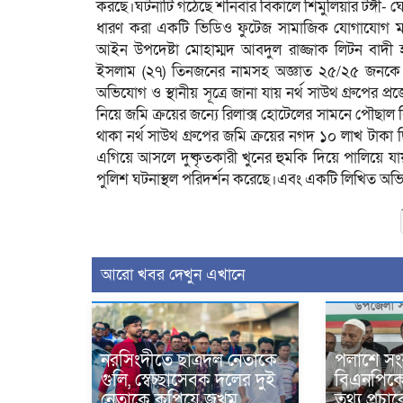
করছে।ঘটনাটি গঠেছে শনিবার বিকালে শিমুলিয়ার টঙ্গী- ঘ
ধারণ করা একটি ভিডিও ফুটেজ সামাজিক যোগাযোগ মাধ্
আইন উপদেষ্টা মোহাম্মদ আবদুল রাজ্জাক লিটন বাদী হয়ে 
ইসলাম (২৭) তিনজনের নামসহ অজ্ঞাত ২৫/২৫ জনকে
অভিযোগ ও স্থানীয় সূত্রে জানা যায় নর্থ সাউথ গ্রুপের প্
নিয়ে জমি ক্রয়ের জন্যে রিলাক্স হোটেলের সামনে পৌছাল
থাকা নর্থ সাউথ গ্রুপের জমি ক্রয়ের নগদ ১০ লাখ টা
এগিয়ে আসলে দুষ্কৃতকারী খুনের হুমকি দিয়ে পালিয়ে যা
পুলিশ ঘটনাস্থল পরিদর্শন করেছে।এবং একটি লিখিত অভিযো
আরো খবর দেখুন এখানে
নরসিংদীতে ছাত্রদল নেতাকে
পলাশে সং
গুলি, স্বেচ্ছাসেবক দলের দুই
বিএনপিকে ন
নেতাকে কুপিয়ে জখম
তথ্য প্রচ