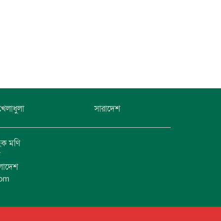
খেলাধুলা
সারাদেশ
হক মণি
ফ
ংলাদেশ
com
1