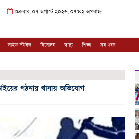
শুক্রবার, ০৭ অগাস্ট ২০২৬, ০৭:৪২ অপরাহ্ন
লাইফ স্টাইল
বিনোদন
স্বাস্থ্য
শিক্ষা
সব খবর
িনতাইয়ের গঠনায় থানায় অভিযোগ