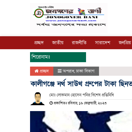
প্রচ্ছদ
জাতীয়
রাজনীতি
সারাদেশ
জনপ্রিয়
শিরোনামঃ
প্রচ্ছদ
অপরাধ
,
ঢাকা বিভাগ
কালীগঞ্জে নর্থ সাউথ গ্রুপের টাকা ছ
মোঃ লোকমান হোসেন পনির:বিশেষ প্রতিনিধি
প্রকাশিতঃ রবিবার, ১৯ ফেব্রুয়ারী, ২০২৩