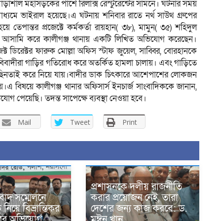
োড়াশাল মহাসড়কের পাশে রিলাক্স রেস্টুরেন্টের সামনে। ঘটনার সময়
যমে ভাইরাল হয়েছে।এ ঘটনায় শনিবার রাতে নর্থ সাউথ গ্রুপের
তেপান্তর প্রজেক্টে কর্মকর্তা রায়হান( ৩৮), মামুন( ৩৫) শহিদুল
 আসামি করে কালীগঞ্জ থানায় একটি লিখিত অভিযোগ করেছেন।
রজেক্ট ডিরেক্টর ফারুক মোল্লা অফিস স্টাফ জুয়েল, সাব্বির, বোরহানকে
 বিবাদীরা গাড়ির গতিরোধ করে অতর্কিত হামলা চালায়। এবং গাড়িতে
কা ছিনতাই করে নিয়ে যায়।বাদীর ডাক চিৎকারে আশেপাশের লোকজন
য়।এ বিষয়ে কালীগঞ্জ থানার অফিসার্স ইনচার্জ সাংবাদিককে জানান,
গ পেয়েছি। তদন্ত সাপেক্ষে ব্যবস্থা নেওয়া হবে।
Mail
Tweet
Print
প্রশাসনকে দলীয় রাজনীতি
বাদ সম্মেলনে
করার প্রয়োজন নেই, তারা
িয়ে বিভ্রান্তিকর
দেশের জন্য কাজ করবে: ড.
ারের অভিযোগ
মঈন খান