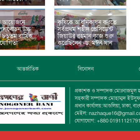
র আয়োজনে
কৃষিকে আধুনিকায়ন করতে
দ্মলোচন উচ্চ
সর্বপ্রথম শহীদ প্রেসিডেন্ট
র ৮১তম বার্ষিক
জিয়াউর রহমান কাজ শুরু
তিযোগিতা
করেছিলেন -ড. মঈন খান
আন্তর্জাতিক
বিনোদন
প্রকাশক ও সম্পাদক:মোঃনাজমুল 
সহকারী সম্পাদক:মোহাম্মদ ইউসু
প্রধান কার্যালয়:আশুলিয়া, ঢাকা, বা
মেইল: nazhaque16@gmail.
যোগাযোগ: +880 0191112179