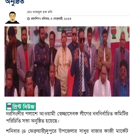
অনুষ্ঠিত
মোঃ নাজমুল হক মণি
প্রকাশিতঃ রবিবার, ৫ ফেব্রুয়ারী, ২০২৩
নরসিংদীর পলাশে আওয়ামী স্বেচ্ছাসেবক লীগের নবনির্বাচিত কমিটির
পরিচিতি সভা অনুষ্ঠিত হয়েছে।
শনিবার (৪ ফেব্রুয়ারী)দুপুরে উপজেলার সাধুর বাজার কাজী মার্কেট