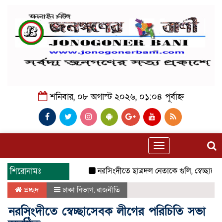
শনিবার, ০৮ অগাস্ট ২০২৬, ০১:০৪ পূর্বাহ্ন
Toggle
navigation
শিরোনামঃ
নরসিংদীতে ছাত্রদল নেতাকে গুলি, স্বেচ্ছাসেবক 
প্রচ্ছদ
ঢাকা বিভাগ
,
রাজনীতি
নরসিংদীতে স্বেচ্ছাসেবক লীগের পরিচিতি সভা