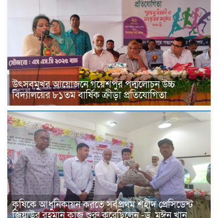
উৎসবমুখর আয়োজনে গয়েশপুর পদ্মলোচন উচ্চ
বিদ্যালয়ের ৮১তম বার্ষিক ক্রীড়া প্রতিযোগিতা
কৃষিকে আধুনিকায়ন করতে সর্বপ্রথম শহীদ প্রেসিডেন্ট
জিয়াউর রহমান কাজ শুরু করেছিলেন -ড. মঈন খান