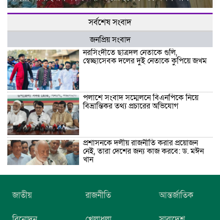
সর্বশেষ সংবাদ
জনপ্রিয় সংবাদ
নরসিংদীতে ছাত্রদল নেতাকে গুলি,
স্বেচ্ছাসেবক দলের দুই নেতাকে কুপিয়ে জখম
পলাশে সংবাদ সম্মেলনে বিএনপিকে নিয়ে
বিভ্রান্তিকর তথ্য প্রচারের অভিযোগ
প্রশাসনকে দলীয় রাজনীতি করার প্রয়োজন
নেই, তারা দেশের জন্য কাজ করবে: ড. মঈন
খান
নিখোঁজের তিনদিন পর মাইক্রোবাস চালকের
জাতীয়
রাজনীতি
আন্তর্জাতিক
মরদেহ উদ্ধার
বিনোদন
খেলাধুলা
সারাদেশ