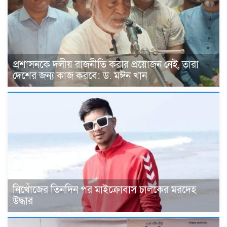
প্রশাসনকে দলীয় রাজনীতি করার প্রয়োজন নেই, তারা
দেশের জন্য কাজ করবে: ড. মঈন খান
নিখোঁজের তিনদিন পর মাইক্রোবাস চালকের মরদেহ
উদ্ধার