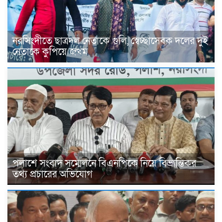
নরসিংদীতে ছাত্রদল নেতাকে গুলি, স্বেচ্ছাসেবক দলের দুই
নেতাকে কুপিয়ে জখম
পলাশে সংবাদ সম্মেলনে বিএনপিকে নিয়ে বিভ্রান্তিকর
তথ্য প্রচারের অভিযোগ